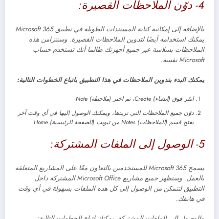
4- دوّن الملاحظات القصيرة:
بالإضافة إلى إمكانية كتابة المستندات الطويلة في تطبيق Microsoft 365
يمكنك استخدامه أيضًا لتدوين الملاحظات القصيرة. وستتزامن هذه
الملاحظات بسلاسة عبر جميع أجهزتك طالما أنك تستخدم حساب
Microsoft نفسه.
يمكنك البدء بتدوين الملاحظات في هذا التطبيق باتباع الخطوات التالية:
انقر فوق (إنشاء) Create، ثم اختر (ملاحظة) Note.
دوّن جميع الملاحظات التي تريدها، ويمكنك الوصول إليها في أي وقت آخر
بفتح قسم (الملاحظات) Notes من تبويب (الصفحة الرئيسية) Home.
5- الوصول إلى الملفات المشتركة:
يسمح Microsoft 365 للمستخدمين بالتعاون معًا على المشاريع المتعلقة
بالعمل. وستظهر جميع مشاريع Microsoft Office المشتركة داخل
التطبيق لتتمكن من الوصول إلى كل هذه الملفات بسهولة في أي وقت
في هاتفك.
وللوصول إلى الملفات المشتركة، يمكنك اتباع الخطوات التالية: