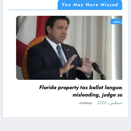
You May Have Missed
غير مصنف
Florida property tax ballot language
misleading, judge says
5 أغسطس، 2026
muhtway