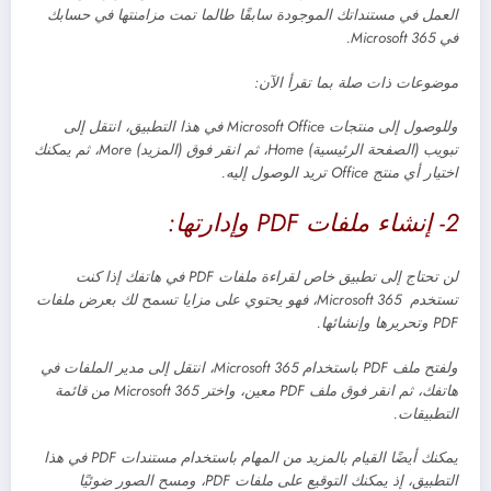
العمل في مستنداتك الموجودة سابقًا طالما تمت مزامنتها في حسابك
في Microsoft 365.
موضوعات ذات صلة بما تقرأ الآن:
وللوصول إلى منتجات Microsoft Office في هذا التطبيق، انتقل إلى
تبويب (الصفحة الرئيسية) Home، ثم انقر فوق (المزيد) More، ثم يمكنك
اختيار أي منتج Office تريد الوصول إليه.
2- إنشاء ملفات PDF وإدارتها:
لن تحتاج إلى تطبيق خاص لقراءة ملفات PDF في هاتفك إذا كنت
تستخدم Microsoft 365، فهو يحتوي على مزايا تسمح لك بعرض ملفات
PDF وتحريرها وإنشائها.
ولفتح ملف PDF باستخدام Microsoft 365، انتقل إلى مدير الملفات في
هاتفك، ثم انقر فوق ملف PDF معين، واختر Microsoft 365 من قائمة
التطبيقات.
يمكنك أيضًا القيام بالمزيد من المهام باستخدام مستندات PDF في هذا
التطبيق، إذ يمكنك التوقيع على ملفات PDF، ومسح الصور ضوئيًا