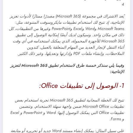
4
يُعد الاشتراك في مجموعة (Microsoft 365) مصدرًا ممتازًا لأدوات تعزيز
الإنتاجية، إذ تتيح لك استخدام تطبيقات مايكروسوفت المتنوعة، مثل:
Microsoft Teams وWord وExcel وPowerPoint وغيرها من التطبيقات، كل
ذلك في مكان واحد. وسيكون لديك
أيضًا إمكانية الوصول إلى تطبيق
Microsoft 365 للأجهزة المحمولة، الذي ي
مكنك استخدامه في أي وقت
أثناء التنقل لإنجاز العديد من المهام المتعلقة بالعمل، كتدوين
الملاحظات، وإنشاء ملفات PDF وإدارتها وتعديلها، وغير ذلك الكثير.
وفيما يلي سنذكر خمسة طرق لاستخدام تطبيق Microsoft 365 لتعزيز
الإنتاجية:
1- الوصول إلى تطبيقات Office:
تتيح لك الخطة المجانية لتطبيق Microsoft 365 تجربة استخدام بعض
تطبيقات Microsoft Office ضمن واجهة سهلة الاستخدام، وتتضمن
تطبيقات Office التي يمكنك الوصول إليها: Word و PowerPoint و Excel
و Forms.
على سبيل المثال: يمكنك إنشاء مستند Word جديد أو تحريره أو متابعة