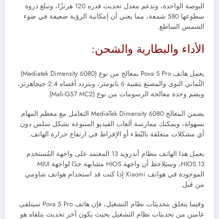
البوصة الواحدة، وتدعم معدل تحديث قدره 120 هرتزًا، وتبلغ ذروة
سطوعها 580 شمعة، مما يعني أن إمكانية الرؤية ضعيفة في ضوء
الشمس الساطع.
الأداء والبطارية والشحن:
يعمل هاتف Pova 5 Pro بمعالج من نوع (Mediatek Dimensity 6080)
الثُماني النوى والمصنع بتقنية 6 نانومتر، وبتردد أقصاه 2.4 جيجاهرتز،
ويضم وحدة معالجة الرسومات من نوع (
Mali-G57 MC2
).
يضمن المعالج MediaTek Dimensity 6080 التعامل مع معظم المهام
بسهولة، ويمكنك ممارسة ألعاب الفيديو المتنوعة بشكل سلس دون
أي مشكلات متعلقة بالبُطء أو الإفراط في ارتفاع حرارة الهاتف.
يعمل هذا الهاتف بنظام أندرويد 13 المعتمد على واجهة المُستخدم
HIOS 13، وستلاحظ أن واجهة HIOS مشابهة جدًا لواجهة MIUI
الموجودة في هواتف Xiaomi إذا كنت قد استخدام هواتف شاومي
من قبل.
وفيما يتعلق بتحديثات نظام التشغيل، فإن هاتف Pova 5 Pro سيتلقى
عامين من تحديثات نظام التشغيل بحيث يكون آخر تحديث يتلقاه هو