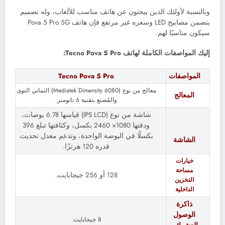
وبالنسبة لأولئك الذين يبحثون عن هاتف مناسب للألعاب، وله تصميم
يتضمن مصابيح LED وسعره غير مرتفع فإن هاتف Pova 5 Pro 5G
سيكون مناسبًا لهم.
إليك المواصفات الكاملة لهاتف Tecno Pova 5 Pro:
المواصفات
Tecno Pova 5 Pro
معالج من نوع (Mediatek Dimensity 6080) الثماني النوى
المعالج
والمُصنع بتقنية 6 نانومتر.
شاشة من نوع (
IPS LCD
) قياسها 6.78 بوصات،
ودقتها 1080× 2460 بكسل، وكثافتها تبلغ 396
بكسلًا في البوصة الواحدة، وتدعم معدل تحديث
الشاشة
قدره 120 هرتزًا.
خيارات
مساحة
128
أو 256 جيجابايت.
التخزين
الداخلية
ذاكرة
الوصول
8 جيجابايت.