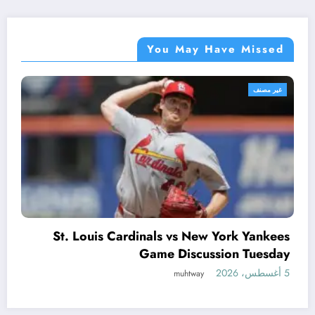
You May Have Missed
غير مصنف
Flock Cameras Explained: How the 
 Yankees
Plate Reade
 Tuesday
muhtway
5 أغسطس، 2026