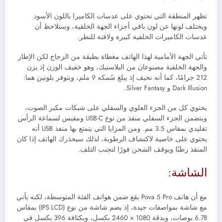
تظهر المنطقة التي تحتوي على عدسات الكاميرا باللون الأسود
ويختلف لونها عن لون باقي أجزاء الجهة الخلفية، وستلاحظ أن
عدسات الكاميرات الخلفية كبيرة ولافتة للنظر.
تأتي الجهة الأمامية لهذا الهاتف مغطاة بطبقة من الزجاج لكن الإطار
والجهة الخلفية مصنوعان من البلاستيك، وهو خفيف الوزن إذ يزن
212 جرامًا، كما أنه نحيف إذ يبلغ سُمكه 9 ملم، ويتوفر بلونين هما:
Dark Illusion و Silver Fantasy.
يحتوي كل من الجزء العلوي والسفلي على شبكات مكبر الصوت،
ويتضمن الجزء السفلي منفذ من نوع USB-C ومقبس لسماعة الرأس
تقليدي بمقاس 3.5 مم. ومن المزايا التي يتمتع بها منفذ USB أنه
يحتوي على خاصية لاكتشاف الرطوبة، لذلك سيحذرك الهاتف إذا كان
المنفذ رطبًا ويوقف الشحن فورًا لتجنب التلف.
الشاشة:
مع أن هاتف Pova 5 Pro يقع ضمن هواتف الفئة المتوسطة، لكنه يأتي
مع شاشة بمواصفات جيدة، إذ يضم شاشة من نوع (IPS LCD) بمقاس
6.78 بوصات، وبدقة 1080 × 2460 بكسل، وبكثافة 396 بكسل في