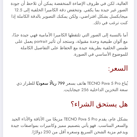
العالية، لكن في ظروف الإضاءة المنخفضة يمكن أن تلاحظ أن جودة
الصور غير جيدة بما يكفي. و
تنخفض دقة الكاميرا الخلفية إلى 12.5
ميجابكسل بشكل افتراضي، ولكن يمكنك التصوير بالدقة الكاملة إذا
كنت ترغب في ذلك.
أما بالنسبة إلى الصور التي تلتقطها الكاميرا الأمامية فهي جيدة جدًا،
مع ألوان طبيعية وحدة مقبولة، وستجد أن تأثير
portrait
يعمل على
طمس الخلفية بطريقة جيدة مع الحفاظ على التفاصيل الكاملة
للموضوع الأساسي في الصورة.
السعر:
يُباع TECNO Pova 5 Pro هاتف بسعر
799 ريالًا سعوديًا
للطراز ذي
سعة التخزين الداخلية
256 جيجابايت.
هل يستحق الشراء؟
بشكل عام، يقدم TECNO Pova 5 Pro مزيجًا من الأناقة والأداء الجيد
والسعر المناسب. فهو يأتي بتصميم مميز وكاميرات بمواصفات جيدة
ويدعم مزية الشحن السريع وسعره أقل من 250 دولارًا.