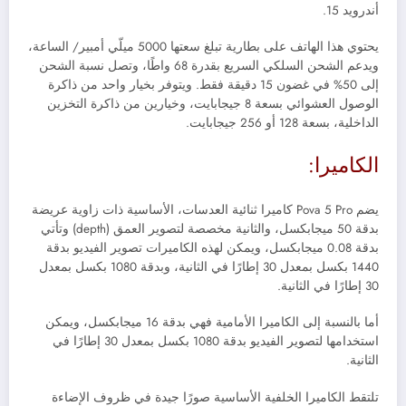
أندرويد 15.
يحتوي هذا الهاتف على بطارية تبلغ سعتها 5000 ميلّي أمبير/ الساعة،
ويدعم الشحن السلكي السريع بقدرة 68 واطًا، وتصل نسبة الشحن
إلى 50% في غضون 15 دقيقة فقط.
ويتوفر بخيار واحد من ذاكرة
الوصول العشوائي بسعة 8 جيجابايت، وخيارين من ذاكرة التخزين
الداخلية، بسعة 128 أو 256 جيجابايت.
الكاميرا:
يضم Pova 5 Pro كاميرا ثنائية العدسات، الأساسية ذات زاوية عريضة
بدقة 50 ميجابكسل، والثانية مخصصة لتصوير العمق (
depth
) وتأتي
بدقة 0.08 ميجابكسل، ويمكن لهذه الكاميرات تصوير الفيديو بدقة
1440 بكسل بمعدل 30 إطارًا في الثانية، وبدقة 1080 بكسل بمعدل
30 إطارًا في الثانية.
أما بالنسبة إلى الكاميرا الأمامية فهي بدقة 16 ميجابكسل، ويمكن
استخدامها لتصوير الفيديو بدقة 1080 بكسل بمعدل 30 إطارًا في
الثانية.
تلتقط الكاميرا الخلفية الأساسية صورًا جيدة في ظروف الإضاءة