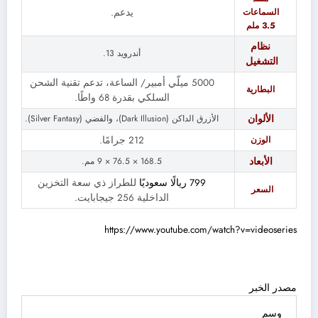
السماعات
يدعم.
3.5 ملم
نظام
أندرويد 13.
التشغيل
5000 ميلّي أمبير/ الساعة، تدعم تقنية الشحن
البطارية
السلكي بقدرة 68 واطًا.
الألوان
الأزرق الداكن (
Dark Illusion
)، والفضي (
Silver Fantasy
).
الوزن
212 جرامًا.
الأبعاد
168.5 × 76.5 × 9 مم.
799 ريالًا سعوديًا
للطراز ذي سعة التخزين
السعر
الداخلية
256 جيجابايت.
https://www.youtube.com/watch?v=videoseries
مصدر الخبر
وسم