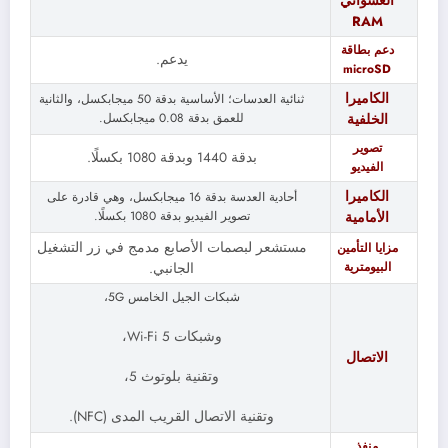
العشوائي
RAM
دعم بطاقة
يدعم.
microSD
الكاميرا
ثنائية العدسات؛ الأساسية بدقة 50 ميجابكسل، والثانية
للعمق بدقة 0.08 ميجابكسل.
الخلفية
تصوير
بدقة 1440 وبدقة 1080 بكسلًا.
الفيديو
الكاميرا
أحادية العدسة بدقة 16 ميجابكسل، وهي قادرة على
تصوير الفيديو بدقة 1080 بكسلًا.
الأمامية
مستشعر لبصمات الأصابع مدمج في زر التشغيل
مزايا التأمين
البيومترية
الجانبي.
شبكات الجيل الخامس 5G،
وشبكات Wi-Fi 5،
الاتصال
وتقنية بلوتوث 5،
وتقنية الاتصال القريب المدى (NFC).
منفذ