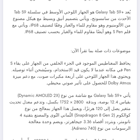
يُعد +Galaxy Tab S9 هو الجهاز اللوحي الأوسط في سلسلة Tab S9
الأحدث من سامسونج، ويأتي بتصميم أنيق وبسيط مع هيكل مصنوع
من الألومنيوم وهو مقاوم للماء والغبار وفقًا لتصنيف IP68، ويأتي مع
قلم S Pen وهو أيضًا مقاوم للماء والغبار بحسب تصنيف IP68.
موضوعات ذات صلة بما تقرأ الآن:
يحافظ المغناطيس الموجود في الجزء الخلفي من الجهاز على بقاء S
Pen في مكانه عندما لا يكون قيد الاستخدام، وسيُشحن أثناء توصيله.
ويحتوي هذا الجهاز اللوحي على أربعة مكبرات صوت، مع دعم ميزة
Dolby Atmos للحصول على تأثير صوتي محيطي.
يأتي +Galaxy Tab S9 مع شاشة من نوع (
Dynamic AMOLED 2X)
بقياس 12.4 بوصة، وبدقة 2800 × 1752 بكسل، وتدعم معدل تحديث
متغير يصل إلى 120 هرتزًا، و
يعمل هذا الجهاز بمعالج من نوع
كوالكوم (Snapdragon 8 Gen 2) الثُماني النُوى والمصنع بتقنية 4
نانومتر، وبتردد أقصاه 3.36 جيجاهرتز، ويضم وحدة معالجة
الرسومات من نوع (Adreno 740).