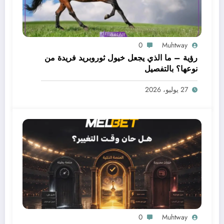
0
Muhtway
رؤية – ما الذي يجعل خيول ثوروبريد فريدة من
نوعها؟ بالتفصيل
27 يوليو، 2026
0
Muhtway