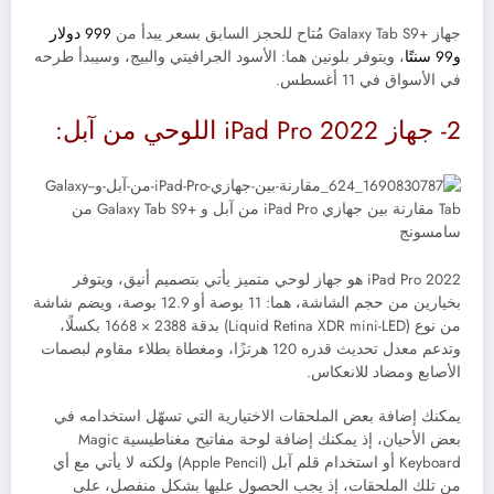
جهاز +Galaxy Tab S9 مُتاح للحجز السابق بسعر يبدأ من
999 دولار
و99 سنتًا
، ويتوفر بلونين هما: الأسود الجرافيتي والبيج، وسيبدأ طرحه
في الأسواق في 11 أغسطس.
2- جهاز iPad Pro 2022 اللوحي من آبل:
iPad Pro 2022 هو جهاز لوحي متميز يأتي بتصميم أنيق، ويتوفر
بخيارين من حجم الشاشة، هما: 11 بوصة أو 12.9 بوصة، ويضم شاشة
من نوع (Liquid Retina XDR mini-LED) بدقة 2388 × 1668 بكسلًا،
وتدعم معدل تحديث قدره 120 هرتزًا، ومغطاة بطلاء مقاوم لبصمات
الأصابع ومضاد للانعكاس.
يمكنك إضافة بعض الملحقات الاختيارية التي تسهّل استخدامه في
بعض الأحيان، إذ يمكنك إضافة لوحة مفاتيح مغناطيسية Magic
Keyboard أو استخدام قلم آبل (Apple Pencil) ولكنه لا يأتي مع أي
من تلك الملحقات، إذ يجب الحصول عليها بشكل منفصل، على