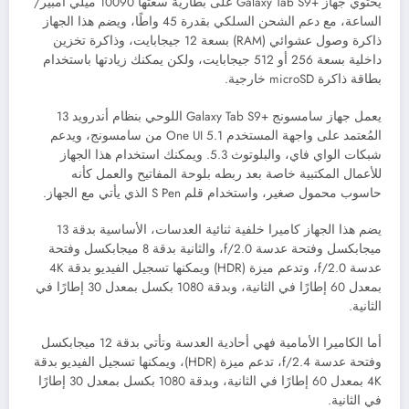
يحتوي جهاز +Galaxy Tab S9 على بطارية سعتها 10090 ميلّي أمبير/
الساعة، مع دعم الشحن السلكي بقدرة 45 واطًا، ويضم هذا الجهاز
ذاكرة وصول عشوائي (RAM) بسعة 12 جيجابايت، وذاكرة تخزين
داخلية بسعة 256 أو 512 جيجابايت، ولكن يمكنك زيادتها باستخدام
بطاقة ذاكرة microSD خارجية.
يعمل جهاز سامسونج +Galaxy Tab S9 اللوحي بنظام أندرويد 13
المُعتمد على واجهة المستخدم
One UI 5.1 من سامسونج، ويدعم
شبكات الواي فاي، والبلوتوث 5.3. و
يمكنك استخدام هذا الجهاز
للأعمال المكتبية خاصة بعد ربطه بلوحة المفاتيح والعمل كأنه
حاسوب محمول صغير، واستخدام قلم S Pen الذي يأتي مع الجهاز.
يضم هذا الجهاز كاميرا خلفية ثنائية العدسات، الأساسية بدقة 13
ميجابكسل وفتحة عدسة
f/2.0
، والثانية بدقة 8 ميجابكسل وفتحة
عدسة
f/2.0
، وتدعم ميزة (HDR)
ويمكنها تسجيل الفيديو بدقة 4K
بمعدل 60 إطارًا في الثانية، وبدقة 1080 بكسل بمعدل 30 إطارًا في
الثانية.
أما الكاميرا الأمامية فهي أحادية العدسة وتأتي بدقة 12 ميجابكسل
وفتحة عدسة
f/2.4
، تدعم ميزة (
HDR)، ويمكنها تسجيل الفيديو بدقة
4K بمعدل 60 إطارًا في الثانية، وبدقة 1080 بكسل بمعدل 30 إطارًا
في الثانية.