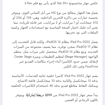
عكس جهاز سامسونج +Tab S9 الذي يأتي مع قلم S Pen.
يعمل هذا الجهاز بمعالج من نوع M2 من آبل الثماني النوى، ويتوفر
بخمسة خيارات من ذاكرة التخزين الداخلية، وهي: 128 أو 256 أو
512 جيجابايت أو 1 تيرابايت أو 2 تيرابايت، غير قابلة للزيادة، مما
يعني أنه عليك اختيار السعة المناسبة مع استخدامات الجهاز وكمية
الملفات التي تود تخزينها.
يعمل iPad Pro 2022 بنظام iPadOS 16، ولكنه قابل للتحديث إلى
نظام iPadOS 17 بمجرد توفره، مما يضيف مجموعة من الميزات
الجديدة. ومع نظام iPadOS 16 ستحصل على ميزات مثل: منظم
الواجهة (Stage Manager) لتنظيم التطبيقات وميزة Center Stage
لإبقائك ضمن حدود الكاميرا أثناء إجراء مكالمات الفيديو عبر
FaceTime وغير ذلك الكثير.
يضم جهاز iPad Pro 2022 كاميرا خلفية ثنائية العدسات، الأساسية
بدقة 12 ميجابكسل والثانية بدقة 10 ميجابكسل فائقة الاتساع،
ويمكنك التقاط مقاطع فيديو بدقة 4K باستخدام الكاميرات الخلفية.
يبدأ سعر جهاز iPad Pro 2022 من
3299 درهمًا إماراتيًا
، ويتوفر
باللون الرمادي أو الفضي.