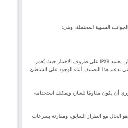
يعتمد IPX8 على ظروف الاختبار حيث يُغمر
لتي تدعم هذا التصنيف أثناء الوجود على الشاطئ
 دولارًا للحصول على هاتف، فمن الضروري أن يكون مقاومًا للغبار، ويمكنك استخدامه
مسونج سرعة الشحن في طراز Fold5 وما زال الشحن السلكي بقدرة 25 واطًا كما هو الحال مع الطراز السابق، ومقارنة بسرعات