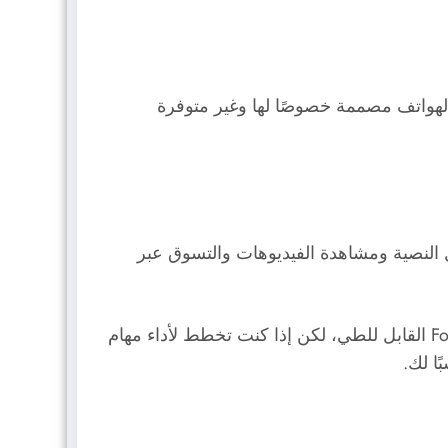
 الهواتف مصممة خصوصًا لها وغير متوفرة
 النصية ومشاهدة الفيديوهات والتسوق عبر
كل هذه الأشياء يمكن القيام بها في الهاتف العادي؛ ولا حاجة إلى وجود شاشة كبيرة جدًا كالمتوفرة في هاتف Fold5 القابل للطي، لكن إذا كنت تخطط لأداء مهام