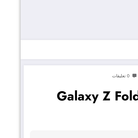
0 تعليقات
قد تدفعك إلى شراء هاتف سامسونج Galaxy Z Fold5