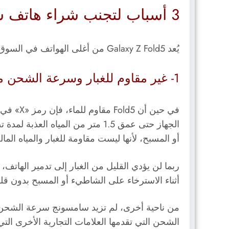
3 أسباب لتجنب شراء هاتف سامسونج Galaxy Z Fold5:
يُعد Galaxy Z Fold5 من أغلى الهواتف في السوق، لذا، قبل اتخاذ قرار الشراء، يجب أن تكون على دراية ببعض الجوانب السلبية المحتملة، وهي:
1- غير مقاوم للغبار وسرعة الشحن متوسطة:
في حين أن Fold5 مقاوم للماء، فإن رمز «X» في تصنيفه IPX8 يعني أن الجهاز غير مصنف رسميًا بأنه مقاوم للغبار.
الجهاز حتى عمق 1.5 متر من المياه العذبة لمدة تصل إلى 30 دقيقة، وتنصح سامسونج بعدم
أو المسبح، لأنها ليست مقاومة للغبار والمياه المال
أثناء الاسترخاء على الشاطيء أو المسبح بدون قل
الشحن التي تقدمها العلامات التجارية الأخرى التي تعمل بنظ