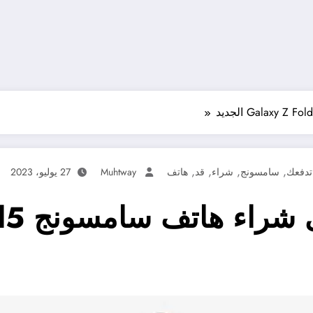
,
,
,
,
تدفعك
سامسونج
شراء
قد
هاتف
Muhtway
27 يوليو، 2023
أسباب 