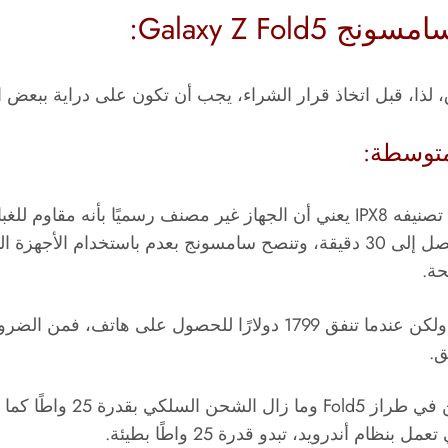
باستخدام الأجهزة ا
حة.
ربما لن يؤدي القليل من الغبار إلى تدمير الهاتف، ولكن عندما تنفق 1799
ق.
من ناحية أخرى، لم تزيد سا
ام أندرويد، تبدو قدرة 25 واطًا بطيئة.