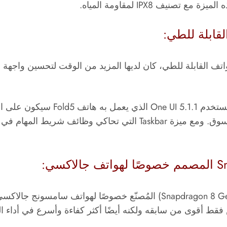
يف IPX8 لمقاومة المياه.
الذي يعمل به
هاتف Fold5 سيكون
في الهواتف القابلة للطي الأخرى المتوفرة في السوق. ومع ميزة Taskbar 
يعمل هاتف Galaxy Z Fold5 بمعالج من نوع (Snapdragon 8 Gen 2) المُصنّع