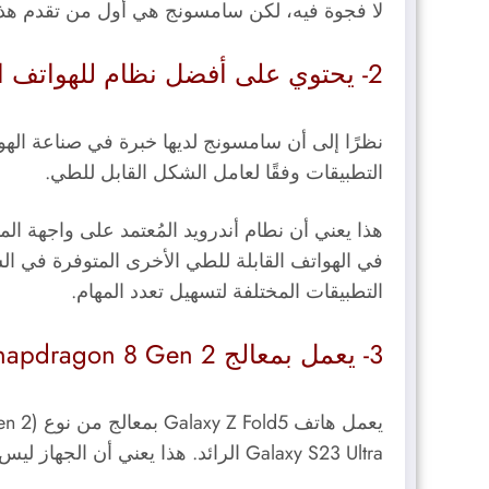
لا فجوة فيه، لكن سامسونج هي أول من تقدم هذه الميزة مع تصن
2- يحتوي على أفضل نظام للهواتف القابلة للطي:
التطبيقات وفقًا لعامل الشكل القابل للطي.
هذا يعني أن نطام
أندرويد المُعتمد على واجهة المستخدم One UI 5.1.1 
التطبيقات المختلفة لتسهيل تعدد المهام.
3- يعمل بمعالج Snapdragon 8 Gen 2 المصمم خصوصًا لهواتف جالاكسي:
Galaxy S23 Ultra الرائد. هذا يعني أن الجهاز ليس فقط أقوى من سابقه ولكنه أيضًا أكثر كفاءة وأسرع في أداء المهام.