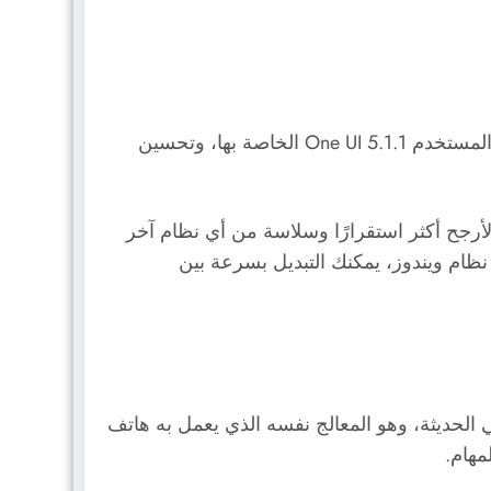
نظرًا إلى أن سامسونج لديها خبرة في صناعة الهواتف القابلة للطي، كان لديها المزيد من الوقت لتحسين واجهة المستخدم One UI 5.1.1 الخاصة بها، وتحسين
 على الأرجح أكثر استقرارًا وسلاسة من أي نظام آخر
التي تحاكي وظائف شريط المهام في نظام ويندوز، يمكنك التبديل بسرعة بين
 خصوصًا لهواتف سامسونج جالاكسي الحديثة، وهو المعالج نفسه الذي يعمل به هاتف