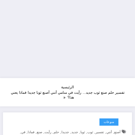
الرئيسية
تفسير حلم صنع ثوب جديد… رأيت في منامي أنني أصنع ثوبا جديدا فماذا يعني
هذا؟
منوعات
,
,
,
,
,
,
,
,
,
,
,
,
أصنع
أنني
تفسير
ثوب
ثوبا
جديد
جديدا
حلم
رأيت
صنع
فماذا
في