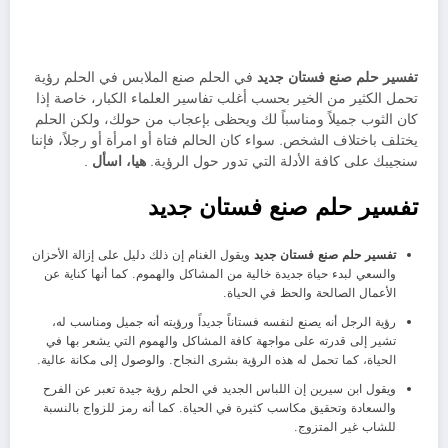
تفسير حلم صنع فستان جديد
في الحلم صنع الملابس في الحلم رؤية
تحمل الكثير من الخير بحسب أغلب تفاسير العلماء الكبار، خاصة إذا
كان الثوب جميلاً ومناسباً لك ويحظى بإعجاب من حولك، ولكن الحلم
يختلف باختلاف الشخص. سواء كان الحالم فتاة أو امرأة أو رجلاً، فإننا
سنجيبك على كافة الأدلة التي تدور حول الرؤية.
هيا، اسأل
.
تفسير حلم صنع فستان جديد
تفسير حلم صنع فستان جديد
ويقول الغنام إن ذلك دليل على إزالة الأحزان
والسعي لبدء حياة جديدة خالية من المشاكل والهموم. كما أنها كناية عن
الأعمال الصالحة والحظ في الحياة.
رؤية الرجل أنه يصنع لنفسه فستاناً جديداً ورؤيته أنه جميل ومناسب له،
تشير إلى قدرته على مواجهة كافة المشاكل والهموم التي يشعر بها في
الحياة، كما تحمل له هذه الرؤية بشرى النجاح. والوصول إلى مكانة عالية.
ويقول ابن سيرين إن اللباس الجديد في الحلم رؤية جيدة تعبر عن الفرح
والسعادة وتحقيق مكاسب كثيرة في الحياة. كما أنه رمز للزواج بالنسبة
للشاب غير المتزوج.