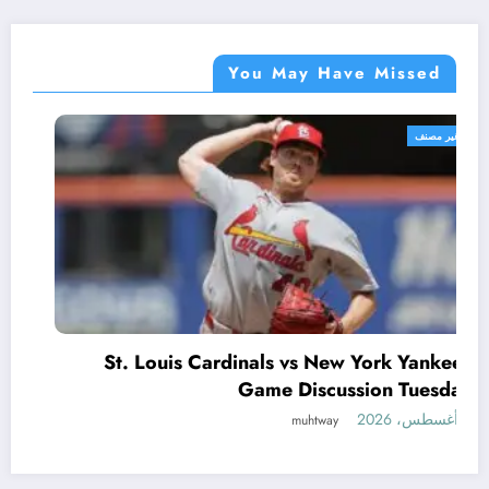
You May Have Missed
غير مصنف
St. Louis Cardinals vs New York Yankees
Game Discussion Tuesday
5 أغسطس، 2026
muhtway