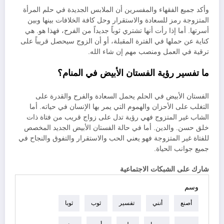
وأكد جميع الفقهاء والمفسرين أن الملابس الجديدة في حلم المرأة
المتزوجة رمز للسعادة والاستقرار وحل كافة الخلافات بينها وبين
أسرتها. أما إذا رأت أنها تشتري ثوباً جديداً من الفرح، فهذا هو. هي
كناية عن حملها في الفترة المقبلة، أو أن الزوج سيحصل قريباً على
ترقية في العمل ومنصب مهم إن شاء الله.
ما تفسير رؤية الفستان الأبيض في المنام؟
الفستان الأبيض في الحلم يحمل السعادة والفرح والقدرة على
التغلب على الأحزان والهموم التي يمر بها الإنسان في حياته. أما
الشاب غير المتزوج فهي رؤية تدل على زواج قريب من فتاة ذات
خلق حسن. والدين. أما في حالة الفستان الأبيض الجديد المخصص
للفتاة غير المتزوجة فهو يعني الحب والاستقرار والتفوق والنجاح في
جميع جوانب الحياة.
شارك على الشبكات الاجتماعية
وسم
أصنع
أنني
تفسير
ثوب
ثوبا