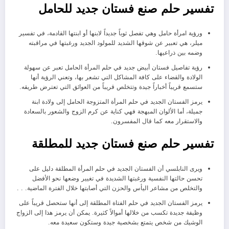
تفسير حلم صنع فستان جديد للحامل
ورؤية امرأة حامل وهي تفصل ثوباً جديداً لابنها أو ابنتها القادمة، في تفسير
ميلر، هي تعبير عن شوقها الشديد للمولود الجديد ورغبتها في مراقبته
وضمه بين ذراعيها.
رؤية تفاصيل فستان أبيض جديد في حلم المرأة الحامل تعبر عن سهولة
الولادة والقضاء على كافة المشاكل التي تشعر بها، وتعني الرؤية أنها
ستسمع قريباً أخباراً جيدة وتتخلص قريباً من العوائق التي تعترض طريقه.
يرمز الفستان الجديد في حلم المرأة المتزوجة الحامل إلى ولادة ابنة
جميلة، أما الألوان المبهجة فهي كناية عن كرم الزوج والشعور بالسعادة
والاستقرار معه كما قال المفسرون.
تفسير حلم صنع فستان جديد للمطلقة
ويرى النابلسي أن الفستان الجديد في حلم المرأة المطلقة دليل على
تحسن حالتها النفسية ورغبتها الشديدة في تغيير وضعها نحو الأفضل
والتخلص من مشاعر اليأس والحزن التي أصابتها خلال الفترة الماضية. . .
يرمز الفستان الجديد في حلم الفتاة المطلقة إلى أنها ستحصل قريباً على
وظيفة جديدة تكسب من خلالها أموالاً كثيرة. يمكن أن يرمز هذا إلى الزواج
الوشيك من شخص يتمتع بشخصية جيدة وستكون سعيدة معه.