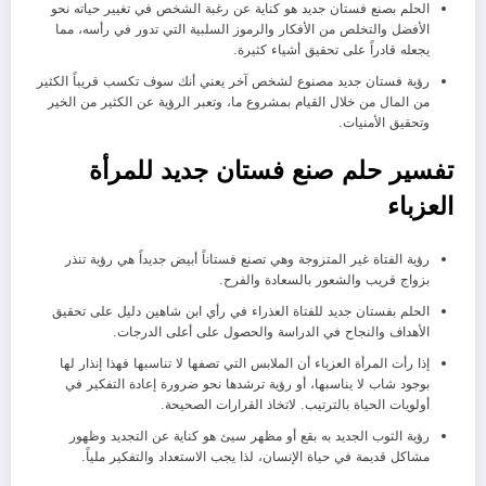
الحلم بصنع فستان جديد هو كناية عن رغبة الشخص في تغيير حياته نحو
الأفضل والتخلص من الأفكار والرموز السلبية التي تدور في رأسه، مما
يجعله قادراً على تحقيق أشياء كثيرة.
رؤية فستان جديد مصنوع لشخص آخر يعني أنك سوف تكسب قريباً الكثير
من المال من خلال القيام بمشروع ما، وتعبر الرؤية عن الكثير من الخير
وتحقيق الأمنيات.
تفسير حلم صنع فستان جديد للمرأة
العزباء
رؤية الفتاة غير المتزوجة وهي تصنع فستاناً أبيض جديداً هي رؤية تنذر
بزواج قريب والشعور بالسعادة والفرح.
الحلم بفستان جديد للفتاة العذراء في رأي ابن شاهين دليل على تحقيق
الأهداف والنجاح في الدراسة والحصول على أعلى الدرجات.
إذا رأت المرأة العزباء أن الملابس التي تصفها لا تناسبها فهذا إنذار لها
بوجود شاب لا يناسبها، أو رؤية ترشدها نحو ضرورة إعادة التفكير في
أولويات الحياة بالترتيب. لاتخاذ القرارات الصحيحة.
رؤية الثوب الجديد به بقع أو مظهر سيئ هو كناية عن التجديد وظهور
مشاكل قديمة في حياة الإنسان، لذا يجب الاستعداد والتفكير ملياً.