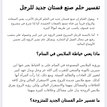
تفسير حلم صنع فستان جديد للرجل
ويقول الغنام إن صنع فستان جديد في الحلم للرجل الأعزب يعني السعادة
والزواج قريباً من فتاة تتمتع بالصفات الحميدة، أما إذا شرع في مشروع
جديد فسوف يكسب عن طريقه أموالاً كثيرة.
أما بالنسبة للرجل المتزوج فتعبر الرؤية عن خير كبير وحصوله على منصب
رفيع في مجال العمل أو التجارة. وبشكل عام تشير الرؤية إلى تحسن
الأوضاع المالية.
ماذا يعني خياطة الملابس في المنام؟
ورؤية الملابس المصنوعة في المنام على يد الخياط يعبر عنها ابن
سيرين بالتوبة والسعي للتقرب إلى الله عز وجل وبذل جهد كبير
لتغيير كل العادات والتقاليد السيئة. ومع ذلك، إذا رأت المرأة أنها
كذلك. صنع ملابس جديدة للزوج يعني الاستقرار المالي وحل كافة
الخلافات والمشاكل بينهما والاستقرار المالي ولكن رؤية الزوج يفرق
ملابس الزوجة يدل على مشاكل وخلافات كثيرة بينهما.
ما تفسير حلم الفستان الجديد للمتزوجة؟