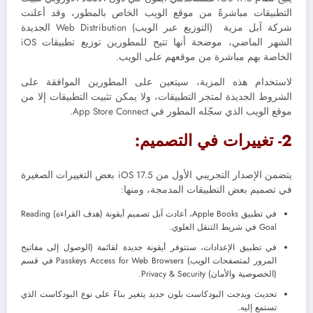
التطبيقات مباشرةً من موقع الويب الخاص بالمطور، وقد أعلنت
شركة آبل مزية (التوزيع عبر الويب) Web Distribution الجديدة
الشهر الماضي، موضحة أنها تتيح للمطورين توزيع تطبيقات iOS
الخاصة بهم مباشرة من موقعهم على الويب.
لاستخدام هذه المزية، سيتعين على المطورين الموافقة على
الشروط الجديدة لمتجر التطبيقات، ولا يمكن تثبيت التطبيقات إلا من
موقع الويب الذي سجّله المطور في App Store Connect.
2- تغييرات في التصميم:
يتضمن الإصدار التجريبي الأول من iOS 17.5 بعض التغييرات الصغيرة
في تصميم بعض التطبيقات المدمجة، ومنها:
في تطبيق Apple Books، أعادت آبل تصميم أيقونة (هدف القراءة) Reading
Goal في شريط التنقل العلوي.
في تطبيق الإعدادات، ستتوفر أيقونة جديدة لقائمة (الوصول إلى مفاتيح
المرور لمتصفحات الويب)
Passkeys Access for Web Browsers
في قسم
(الخصوصية والأمان)
Privacy & Security.
تحديث ويدجت البودكاست بلون جديد يتغير بناءً على نوع البودكاست الذي
تستمع إليه.