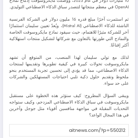
10 مليارات دولار في عام 2023، ووصلت مايكروسوفت إدماج نماذج
OpenAI في معظم منتجاتها لتتصدر سباق الذكاء الاصطناعي التوليدي.
ثم استثمرت آخرًا مبلغ قدره 16 مليون دولار في الشركة الفرنسية
الناشئة للذكاء الاصطناعي (Mistral AI)، ويُعدّ تعيين سليمان استثمارًا
آخر للشركة مثيرًا للاهتمام، حيث سيقود نماذج مايكروسوفت الخاصة
والنماذج التي طورتها بالتعاون مع شركائها لتشكيل منتجات استهلاكية
أكثر إقناعًا.
لذلك مع تولي سليمان لهذا المنصب، من المتوقع أن تشهد
مايكروسوفت تحولات كبيرة في كيفية تطويرها وتقديمها لمنتجات
الذكاء الاصطناعي، مما قد يؤدي إلى تحسين تجربة المستخدم بنحو
ملحوظ وتقديم حلول ذكية تلبي احتياجات المستهلكين والشركات
على حد سواء.
ويبقى السؤال المطروح: كيف ستؤثر هذه الخطوة على مستقبل
مايكروسوفت في سباق الذكاء الاصطناعي المزدحم، وكيف ستواجه
التحديات المقبلة في مواجهة منافسين أقوياء مثل جوجل وآخرين
في هذا المجال الواعد؟