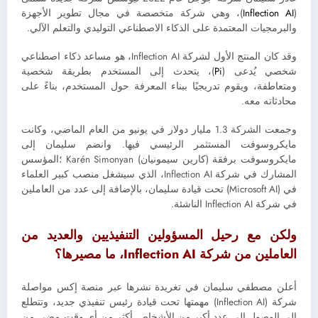
(
Inflection AI
)، وهي شركة متخصصة في مجال تطوير الأجهزة
والبرمجيات المعتمدة على الذكاء الاصطناعي التوليدي والتعلم الآلي.
وقد كان المنتج الأول لشركة Inflection AI، هو مساعد ذكاء اصطناعي
شخصي يُدعى (
Pi
)، يتحدث إلى المستخدم بطريقة شخصية
ومتعاطفة، ويقوم تدريجيًا ببناء المعرفة حول المستخدم، بناءً على
محادثاته معه.
وجمعت الشركة 1.3 مليار دولار في يونيو من العام الماضي، وكانت
مايكروسوفت المستثمر الرئيسي فيها. وانضم سليمان إلى
مايكروسوفت برفقة (كارين سيمونيان) Karén Simonyan ؛المؤسس
المشارك في شركة Inflection AI، الذي سيشغل منصب كبير العلماء
في (Microsoft AI) تحت قيادة سليمان، بالإضافة إلى عدد من العاملين
في شركة Inflection AI الناشئة.
ولكن مع رحيل المسؤولين التنفيذيين والعديد من
العاملين من شركة Inflection AI، ما مصيرها؟
أعلن مصطفي سليمان في تغريدة نشرها عبر منصة إكس مواصلة
شركة (Inflection AI) مهمتها تحت قيادة رئيس تنفيذي جديد، وتتطلع
إلى الوصول إلى عدد أكبر من الأشخاص أكثر من أي وقت مضى من