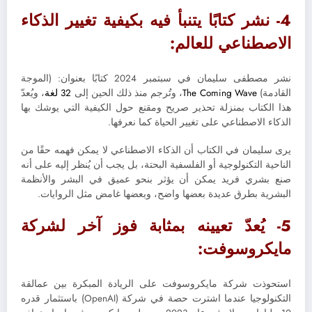
4- نشر كتابًا يتنبأ فيه بكيفية تغيير الذكاء
الاصطناعي للعالم:
نشر مصطفى سليمان في سبتمبر 2024 كتابًا بعنوان: (الموجة
القادمة)
The Coming Wave
، وتُرجم منذ ذلك الحين إلى
32 لغة
، ويُعدّ
هذا الكتاب بمنزلة تحذير صريح ومقنع حول الكيفية التي يوشك بها
الذكاء الاصطناعي على تغيير الحياة كما نعرفها.
يرى سليمان في الكتاب أن الذكاء الاصطناعي لا يمكن فهمه حقًا من
الناحية التكنولوجية أو الفلسفية البحتة، بل يجب أن يُنظر إليه على أنه
صنع بشري فريد يمكن أن يؤثر بنحو عميق في البشر والأنظمة
البشرية بطرق عديدة بعضها واضح، وبعضها غامض مثل الروايات.
5- يُعدّ تعيينه بمثابة فوز آخر لشركة
مايكروسوفت:
استحوذت شركة مايكروسوفت على الريادة المبكرة بين عمالقة
التكنولوجيا عندما اشترت حصة في شركة (OpenAI) باستثمار قدره