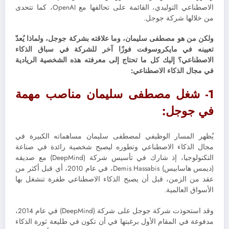
الاصطناعي التوليدي، القائمة على تحالفها مع OpenAI، كما تتحدى
من خلالها شركة جوجل.
ولكن من هو مصطفى سليمان، وما علاقته بشركة جوجل، ولماذا يُعدّ
تعيينه في مايكروسوفت فوزًا آخر للشركة في سباق الذكاء
الاصطناعي؟ إليك كل ما تحتاج إلى معرفته هذه الشخصية الريادية
في مجال الذكاء الاصطناعي:
1- شغل مصطفى سليمان مناصب مهمة
في جوجل:
يُظهر المسار الوظيفي لمصطفى سليمان مساهماته الكبيرة في
مجال الذكاء الاصطناعي وتطوره ليصبح شخصية رائدة في صناعة
التكنولوجيا، إذ شارك في تأسيس شركة (DeepMind) مع صديقه
(ديمس هاسابيس) Demis Hassabis، في عام 2010، أي قبل أكثر من
عقد من الزمن، قبل أن يصبح الذكاء الاصطناعي طفرة تنشغل بها
الأسواق العالمية.
وقد استحوذت شركة جوجل على شركة (DeepMind) في عام 2014،
مدفوعة في المقام الأول برغبتها في أن تكون في طليعة ثورة الذكاء