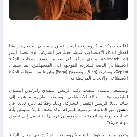
أعلنت شركة مايكروسوفت أمس تعيين مصطفى سليمان، رئيسًا
لقطاع الذكاء الاصطناعي المنشأ حديثًا في الشركة، الذي يحمل اسم
(Microsoft AI)، والذي يركز في تطوير جميع منتجات الذكاء
الاصطناعي التابعة للشركة الموجهة إلى المستهلكين، بما يشمل:
Copilot، ومحرك (Bing)، ومتصفح (Edge) وغيرها من منتجات الذكاء
الاصطناعي والأبحاث المرتبطة به.
وسيشغل سليمان منصب نائب الرئيس التنفيذي والرئيس التنفيذي
لمايكروسوفت الذكاء الاصطناعي، وسيقدم تقاريره مباشرة إلى
ساتيا ناديلا؛ الرئيس التنفيذي للشركة، وذلك وفقًا لما ذكره ناديلا، في
منشور
عبر المدونة الرسمية للشركة، وقد وصف ناديلا سليملن بأنه
“صاحب رؤية وصانع منتجات ومؤسس فرق رائدة تسعى إلى تحقيق
مهام جريئة”.
وتعزز هذه الخطوة ريادة مايكروسوفت المبكرة في مجال الذكاء