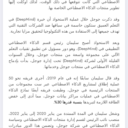
الاصطناعي التي كانت تتوقعها في ذلك الوقت، لذلك أوكلت إليها
تطوير منتجات الذكاء الاصطناعي الخاصة بها.
وقد ذكرت جوجل خلال عملية الاستحواذ أن خبرة (DeepMind) في
التعلم العميق ستكون حاسمة في سباقها ضد الشركات التقنية التي
تهدف جميعها إلى الاستفادة من هذه التكنولوجيا لتحقيق مزايا تجارية.
وبعد الاستحواذ أصبح سليمان رئيس قسم الذكاء الاصطناعي
التطبيقي في (DeepMind)، وهو دور مسؤول عن تطبيق تقنيات التعلم
الآلي على مجموعة واسعة من منتجات جوجل، وخلال السنوات
القليلة الأولى لشركة (DeepMind) تحت إدارة جوجل، بدأت بإدماج
الذكاء الاصطناعي في منتجات جوجل وخدماتها.
وقد قال سليمان سابقًا إنه في عام 2019، أجرى فريقه نحو 50
عملية إطلاق لمشاريع الذكاء الاصطناعي عبر ست مجموعات من
المنتجات الرئيسية في جوجل، وطبقت فريقه أيضًا نماذج الذكاء
الاصطناعي في عمليات مراكز بيانات جوجل، مما أدى إلى خفض
الطاقة اللازمة لتبريدها
بنسبة قدرها 30%
.
وشغل سليمان في المدة الممتدة من يناير 2020 إلى يناير 2022،
منصب نائب الرئيس لقسم إدارة منتجات الذكاء الاصطناعي وسياسة
الذكاء الاصطناعي في شركة جوجل، وتضمن هذا الدور مبادرات