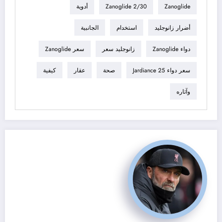
Zanoglide
Zanoglide 2/30
أدوية
أضرار زانوجليد
استخدام
الجانبية
دواء Zanoglide
زانوجليد سعر
سعر Zanoglide
سعر دواء Jardiance 25
صحة
عقار
كيفية
وآثاره