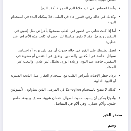
وأيضا انخفاض في عدد خلايا الدم الحمراء (فقر الدم).
وكذلك في حالة وجود قصور حاد في القلب. فلا يمكنك البدء في استخدام
الدواء.
أما إذا كنت تعاني من قصور في القلب مصحوبًا بأعراض مثل (ضيق في
التنفس وتورم). فقد لا يكون مناسبًا لك. حتى لو كانت هذه الأعراض غير
خطيرة.
اتصل بطبيبك على الفور في حالة حدوث أي مما يلي تورم أو احتباس
سوائل. خاصة في الكعبين والقدمين. وضيق في التنفس أو صعوبة في
التنفس. خاصة عند النوم. وزيادة الوزن بشكل غير عادي. والتعب غير
المعتاد.
يزداد خطر الإصابة بأمراض القلب مع استخدام العقار. مثل الذبحة الصدرية
أو النوبة القلبية.
كذلك لا ينصح باستخدام Zanoglide في المرضى الذين يتناولون الأنسولين
وأخيرًا يمكن أن يسبب حدوث اسهال. فقدان شهية. صداع. ودوخة. طفح
جلدي. وألام عضلي. وفي ألام في المفاصل
مصدر الخبر
وسم