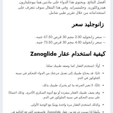
أفضل النتائج. ويحتوي هذا الدواء على مادتين هما بيوجليتازون
هيدروكلوريد. وجليميبرايد. وفي هذا المقال سوف نتعرف على
استخداماته من خلال تقرير طبي شامل.
زانوجليد سعر
– سعر زانجوليد 30-2 مجم 30 قرص 67.50 جنيه.
– سعر زانجوليد 30-4 مجم 30 قرص 73.50 جنيه.
كيفية استخدام عقار Zanoglide
أولًا: استخدم العقار كما وصفه طبيبك تمامًا.
ثانيًا: قد يحتاج طبيبك إلى تعديل جرعتك من الدواء للتحكم في نسبة
الجلوكوز في الدم.
ثالثًا: لا تغير الجرعة ما لم يخبرك طبيبك بذلك.
وقد يصف طبيبك العقار بمفرده أو مع أدوية السكري الأخرى. وذلك اعتمادًا
على مدى التحكم في نسبة الجلوكوز في الدم.
وكذلك استخدم العقار مرة واحدة يوميًا مع الوجبة الأولى.
وأيضًا إذا نسيت جرعة من عقار Zanoglide. فاستخدم الجرعة التالية في