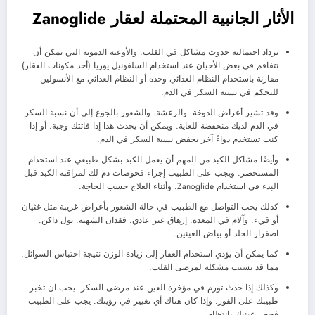
الأثار الجانبية المحتملة لعقار Zanoglide
تزداد احتمالية حدوث مشاكل في القلب. والأوعية الدموية التي يمكن أن
تتفاقم في بعض الأحيان عند استخدام السلفونيل يوريا (أحد مكونات العقار)
مقارنة باستخدام النظام الغذائي وحده أو النظام الغذائي مع الأنسولين
للتحكم في نسبة السكر في الدم.
وقد تشير أعراض الدوخة. والرعشة. والشعور بالجوع إلى أن نسبة السكر
في الدم لديك منخفضة للغاية. ويمكن أن يحدث هذا إذا فاتتك وجبة. أو إذا
كنت تستخدم دواءً آخر يخفض نسبة السكر في الدم.
وأيضًا مشاكل الكبد من المهم أن يعمل الكبد بشكل طبيعي عند استخدام
المستحضر. ويجب على الطبيب إجراء فحوصات دم لك لمراقبة الكبد قبل
البدء في استخدام Zanoglide. وأثناء العلاج حسب الحاجة.
كذلك يجب التواصل مع الطبيب في حالة الشعور بأعراض غريبة مثل غثيان
أو قيء. وآلام في المعدة. إرهاق غير عادي. فقدان الشهية. بول داكن.
اصفرار الجلد أو بياض العينين.
كما يمكن أن يؤدي استخدام العقار إلى زيادة الوزن نتيجة احتباس السوائل.
مما قد يسبب مشكلة لمرضى القلب.
وكذلك إذا حدث تورم في مؤخرة العين عند مرضى السكر. يجب ان تخبر
طبيبك على الفور. وإذا كان هناك أي تغيير في رؤيتك. يجب على الطبيب
فحص عينيك بانتظام.