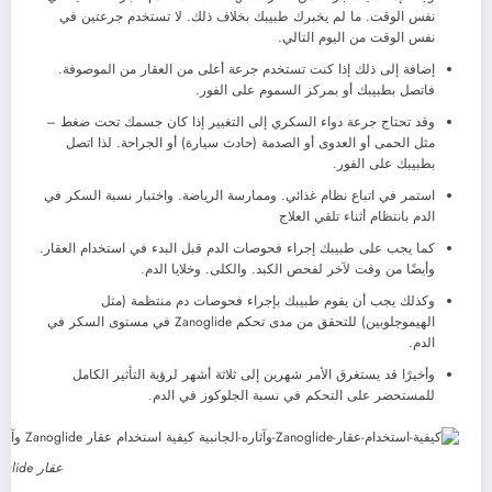
نفس الوقت. ما لم يخبرك طبيبك بخلاف ذلك. لا تستخدم جرعتين في
نفس الوقت من اليوم التالي.
إضافة إلى ذلك إذا كنت تستخدم جرعة أعلى من العقار من الموصوفة.
فاتصل بطبيبك أو بمركز السموم على الفور.
وقد تحتاج جرعة دواء السكري إلى التغيير إذا كان جسمك تحت ضغط –
مثل الحمى أو العدوى أو الصدمة (حادث سيارة) أو الجراحة. لذا اتصل
بطبيبك على الفور.
استمر في اتباع نظام غذائي. وممارسة الرياضة. واختبار نسبة السكر في
الدم بانتظام أثناء تلقي العلاج
كما يجب على طبيبك إجراء فحوصات الدم قبل البدء في استخدام العقار.
وأيضًا من وقت لآخر لفحص الكبد. والكلى. وخلايا الدم.
وكذلك يجب أن يقوم طبيبك بإجراء فحوصات دم منتظمة (مثل
الهيموجلوبين) للتحقق من مدى تحكم Zanoglide في مستوى السكر في
الدم.
وأخيرًا قد يستغرق الأمر شهرين إلى ثلاثة أشهر لرؤية التأثير الكامل
للمستحضر على التحكم في نسبة الجلوكوز في الدم.
عقار Zanoglide