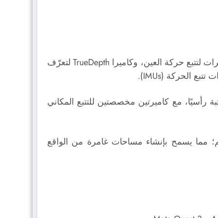
تضم نظارة آبل Vision Pro كاميرتين رئيسيتين عاليتي الدقة، وست كاميرات لتتبع البيئة المحيطة بك، وأربع كاميرات لتتبع حركة العين، وكاميرا TrueDepth لتعرّف
ات مرتبة رأسيًا، مع كاميرتين مخصصتين للتتبع المكاني
جسم؛ مما يسمح بإنشاء مساحات غامرة من الواقع