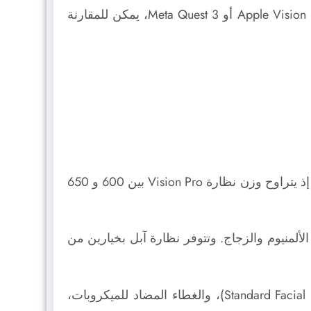
فإذا كنت تفكر في البدء باستخدام نظارات الواقع المختلط لكنك لم تتخذ القرار النهائي بشأن اختيار نظارة Apple Vision Pro أو Meta Quest 3، يمكن للمقارنة
تأتي نظارتا Apple Vision Pro و Meta Quest 3 بتصاميم مريحة ومتميزة، ولكن هناك فرق كبير في الوزن بينهما؛ إذ يتراوح وزن نظارة Vision Pro بين 600 و 650
ل مصنوع من الألمنيوم والزجاج. وتتوفر نظارة آبل بخيارين من
أما ميتا، فتوفر لنظارتها Meta Quest 3 مجموعة متنوعة من الملحقات مثل: واجهة الوجه الأساسية (Standard Facial Interface)، والغطاء المضاد للميكروبات،