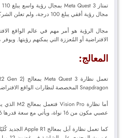
مجال رؤية أفقي يبلغ 100 درجة، ولم تعلن الشركة مقدار مجال الرؤية الرأسي.
مجال الرؤية هو أمر مهم في عالم الواقع الافتر
الافتراضية أو المُعززة التي يمكنهم رؤيتها. ويو
المعالج:
Snapdragon المخصصة لنظارات الواقع الافتراضي، ويمتاز هذا المعالج بقوة المعالجة والدقة العالية، والدعم القوي للتطبيقات الثقيلة.
عصبي مكون من 16 نواة، ويأتي مع سعة قدرها 16 جيجابايت من الذاكرة الموحدة.
كما تعمل نظارة آبل بمعالج Apple R1 ال
جديد كُلي
عن بث المحتوى على الشاشة في غضون 12 ميلي/ الثانية.