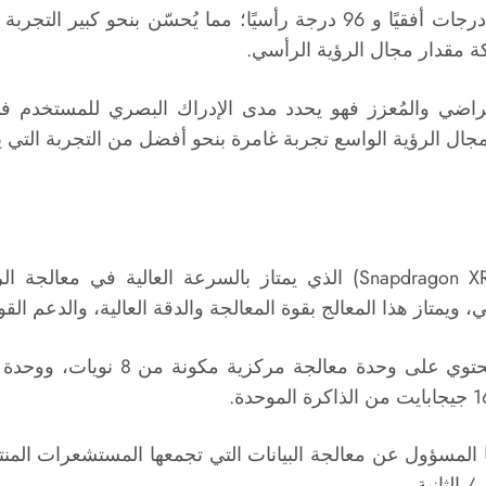
اضي والمُعزز فهو يحدد مدى الإدراك البصري للمستخدم في أث
فر مجال الرؤية الواسع تجربة غامرة بنحو أفضل من التجربة التي
تعمل نظارة Meta Quest 3 بمعالج (Snapdragon XR2 Gen 2) الذي يمتاز ب
ًا المسؤول عن معالجة البيانات التي تجمعها المستشعرات المن