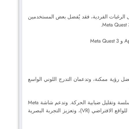
ى الرغبات الفردية، فقد يُفضل بعض المستخدمين
تويان معًا على إجمالي قدره 23 مليون بكسل لتوفير أفضل رؤية ممكنة، وتدعمان التدرج اللوني الواسع
تدعم شاشة Vision Pro ثلاثة معدلات تحديث مختلفة، هي: 90 هرتزًا، و 96 هرتزًا، و 100 هرتز، لتوفير حركة سلسة وتقليل ضبابية الحركة. وتدعم شاشة Meta
Quest 3 أربعة معدلات تحديث، هي: 72 هرتزًا و 80 هرتزًا و 90 هرتزًا و 120 هرتزًا لتلبية المتطلبات المختلفة للواقع الافتراضي (VR)، وتعزيز التجربة البصرية