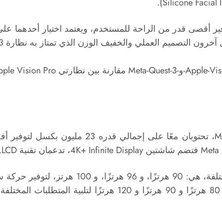
وفير أقصى قدر من الراحة للمستخدم، ويعتمد اختيار أحدهما عل
تضم نظارة آبل Vision Pro شاشتين Micro‑OLED، تح
Meta 
فتضم شاشتين 4K+ Infinite Display، تدعمان تقنية LCD.