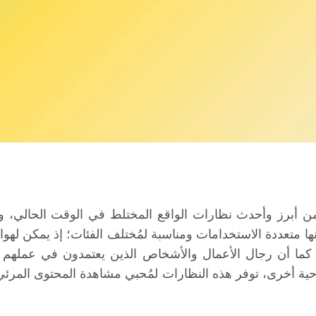
دّ نظارتا Apple Vision Pro و Meta Quest 3 من أبرز وأحدث نظارات الواقع المختلط ف
ها متعددة الاستخدامات ومناسبة لمُختلف الفئات؛ إذ يمكن لهواة
ات، كما أن رجال الأعمال والأشخاص الذين يعتمدون في عمله
احية أخرى، توفر هذه النظارات لمُحبي مشاهدة المحتوى المرئي ا