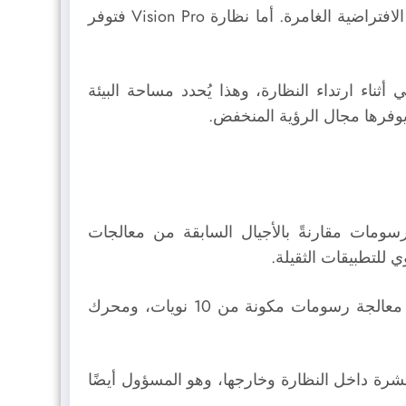
تمتاز Meta Quest 3 بمجال رؤية واسع يبلغ 110 درجات أفقيًا و 96 درجة رأسيًا؛ مما يُحسّن بنحو كبير التجربة الافتراضية الغامرة. أما نظارة Vision Pro فتوفر
ناء ارتداء النظارة، وهذا يُحدد مساحة البيئة
 يوفرها مجال الرؤية المنخفض.
السرعة العالية في معالجة الرسومات مقارنةً بالأجيال السابقة من معالجات
أما نظارة Vision Pro فتعمل بمعالج M2 الذي يحتوي على وحدة معالجة مركزية مكونة من 8 نويات، ووحدة معالجة رسومات مكونة من 10 نويات، ومحرك
تشرة داخل النظارة وخارجها، وهو المسؤول أيضًا