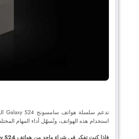
استخدام هذه الهواتف، وتُسهّل أداء المهام المخت
فإذا كنت تفكر في شراء واحد من هواتف Galaxy S24، إليك بعض النصائح التي تساعدك في تحقيق أقصى استفادة من هاتفك الجديد: