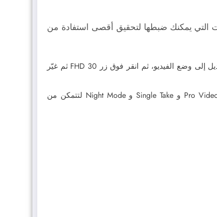
S الجديدة، ومع ذلك هناك بعض الإعدادات التي يمكنك ضبطها لتحقيق أقصى استفادة من
غيّر دقة تسجيل مقاطع الفيديو من الوضع الافتراضي الذي يبلغ 1080 بكسلًا إلى 4K. وما عليك سوى فتح الكاميرا والتبديل إلى وضع الفيديو، ثم انقر فوق زر FHD 30 ثم غيّر
يمكنك تخصيص اختصارات الكاميرا في الجزء السفلي من تطبيق الكاميرا؛ مما يعني أنه يمكنك إضافة خيارات مثل: Pro Video و Single Take و Night Mode لتتمكن من