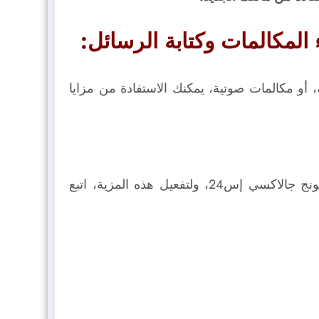
أو مكالمات صوتية، يمكنك الاستفادة من مزايا
تقدم هذه المزية ترجمة فورية للمكالمات الصوتية التي تُجريها عبر تطبيق الهاتف المدمج في هواتف سامسونج جالاكسي إس24، ولتفعيل هذه المزية، اتبع