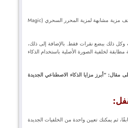
يمكنك تحرير الصور في هواتف سامسونج S24 بسهولة باستخدام مزايا الذكاء الاصطناعي؛ إذ تتضمن هذه الهواتف مزية مشابهة لمزية المحرر السحري (Magic
ه وكل ذلك ببضع نقرات فقط. بالإضافة إلى ذلك،
طابقة لخلفية الصورة الأصلية باستخدام الذكاء
 مقال: “أبرز مزايا الذكاء الاصطناعي الجديدة
 بناءً على بعض المطالبات الموجودة سابقًا، ثم يمكنك تعيين واحدة من الخلفيات الجديدة