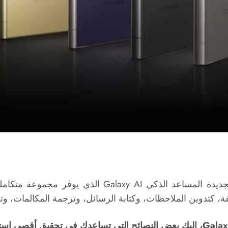
تدعم سلسلة هواتف سامسونج Galaxy S24 الجديدة المساع
لفة، كتدوين الملاحظات، وكتابة الرسائل، وترجمة المكالمات، و