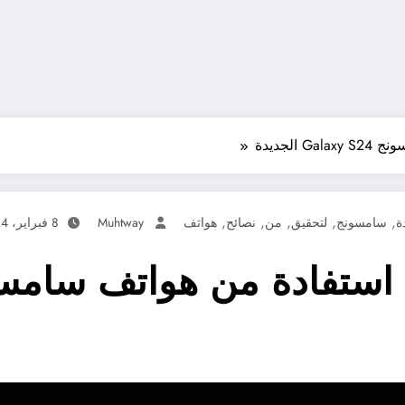
لجديدة
,
,
,
,
,
ة
سامسونج
لتحقيق
من
نصائح
هواتف
Muhtway
8 فبراير، 2024