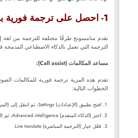
1- احصل على ترجمة فورية باستخدام الذكاء الاصطناعي عند إجراء المكالمات وكتابة الرسائل:
تقدم سامسونج طرقًا مختلفة للترجمة من لغة إل
الترجمة التي تعمل بالذكاء الاصطناعي المدمجة في
مساعد المكالمات (Call assist):
الخطوات التالية:
افتح تطبيق (الإعدادات) Settings، ثم انتقل إلى (المزايا المتقدمة) Advanced features.
اختر (الذكاء المتقدم) Advanced intelligence، ثم (الهاتف) Phone.
فعّل خيار (الترجمة المباشرة) Live translate.