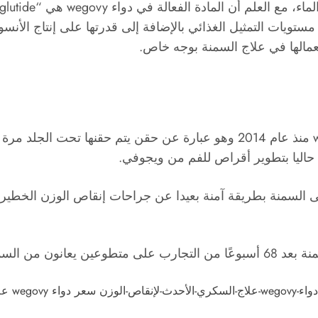
تويات التمثيل الغذائي بالإضافة إلى قدرتها على إنتاج الأن
يتم إجراء اختبارات طبية عالمية على دواء wegovy منذ عام 2014 وهو عبارة عن
م حاليا بتطوير أقراص للفم من ويجوفي.
اء على السمنة بطريقة آمنة بعيدا عن جراحات إنقاص الوزن الخطي