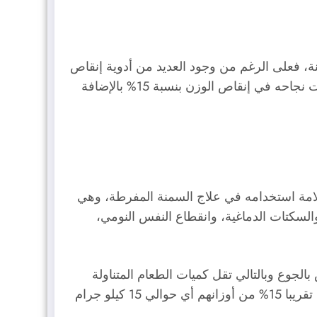
 يونيو 2021 لتحدث ضجة كبيرة في عالم السمنة، فعلى الرغم من وجود العديد من أدوية إنقاص
الوزن إلا أنها تحقق نتائج ضعيفة في التخسيس وربما لا تحقق أي نتائج مطلقا، على عكس دواء wegovy الذي أثبت نجاحه في إنقاص الوزن بنسبة 15% بالإضافة
 سلامة استخدامه في علاج السمنة المفرطة، وهي
لسكتات الدماغية، وانقطاع النفس النومي،
أمعاء هرمون سيماجلوتيد semaglutide الذي يقلل الاحساس بالجوع وبالتالي تقل كميات الطعام المتناولة
وينقص الوزن الزائد، وهو ما تم استخلاصه بالتجارب على مجموعة من الأشخاص تلقوا الدواء ونجحوا في خسارة تقريبا 15% من أوزانهم أي حوالي 15 كيلو جرام