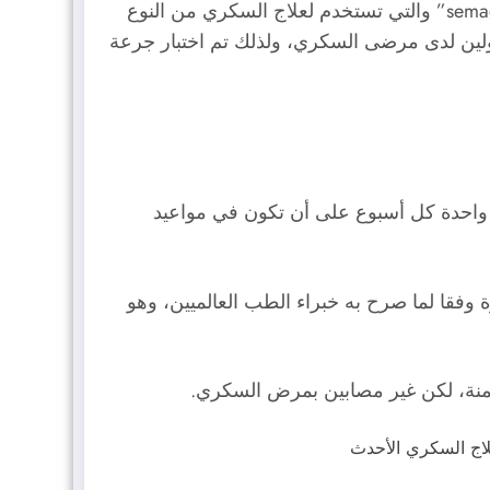
تمارين رياضية معتدلة، وشرب كميات وفيرة من الماء، مع العلم أن المادة الفعالة في دواء wegovy هي “semaglutide” والتي تستخدم لعلاج السكري من النوع
سولين لدى مرضى السكري، ولذلك تم اختبار جرعة
 حقن يتم حقنها تحت الجلد مرة واحدة كل أسبوع على أن تكون في مواعيد
رة وفقا لما صرح به خبراء الطب العالميين، وهو