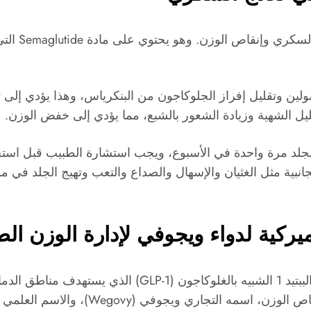
دواء Wegovy
دة إفراز الأنسولين وتقليل إفراز الجلوكاجون من البنكرياس، وهذا 
يل الشهية وزيادة الشعور بالشبع، مما يؤدي إلى خفض الوزن.
W بجرعة معينة تحت الجلد مرة واحدة في الأسبوع، ويجب استشارة الطبيب قبل
نبية مثل الغثيان والإسهال والصداع والتعب وتهيج الجلد في م
لأميركية لدواء ويجوفي لإدارة الوزن ال
يعمل ويجوفي عن طريق محاكاة هرمون يسمى الببتيد 1 الشبيه