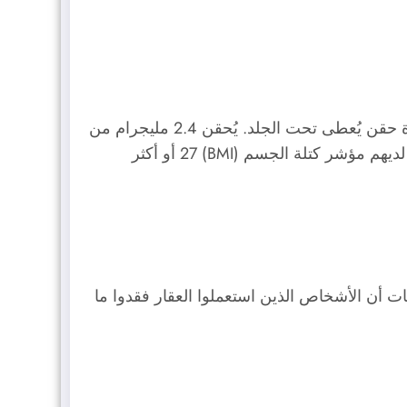
ويجوفي هو أول علاج لخفض الوزن توافق عليه إدارة الغذاء والدواء الأميركية منذ عام 2014، وهو يأتي في صورة حقن يُعطى تحت الجلد. يُحقن 2.4 مليجرام من
المادة الفعالة سيماجلوتايد مرة واحدة في الأسبوع، ويستفيد منه الأشخاص الذين يعانون من زيادة الوزن ويتوافر لديهم مؤشر كتلة الجسم (BMI) 27 أو أكثر
 الشهية، وقد أظهرت الدراسات أن الأشخاص الذين استعملوا العقار فقدوا ما