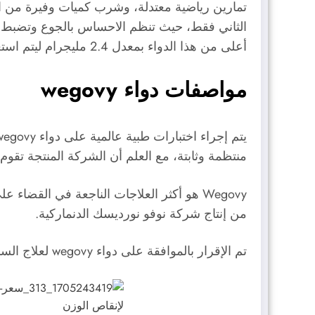
الثاني فقط، حيث تنظم الاحساس بالجوع وتضبط مس
أعلى من هذا الدواء بمعدل 2.4 مليجرام ليتم استعمالها في علاج السمنة بوجه خاص.
مواصفات دواء wegovy
منتظمة وثابتة، مع العلم أن الشركة المنتجة تقو
Wegovy هو أكثر العلاجات الناجعة في القض
من إنتاج شركة نوفو نورديسك الدنماركية.
تم الإقرار بالموافقة على دواء wegovy لعلاج السمنة بعد 68 أسبوعًا من التجارب على متطوعين يعانون من السمنة، لكن غير مصابين بمرض السكري.