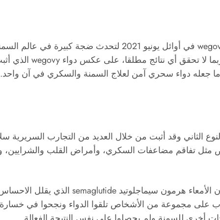
وافقت إدارة الغذاء والدواء الأمريكية على دواء wegovy في أوائل
ما جعله دواء سحري آمن لعلاج السمنة والسكري في آن واحد.
ن النوع الثاني وقد أثبت من خلال العديد من التجارب السريرية
اض مثل تفاقم مضاعفات السكري، وأمراض القلب والشرايين، وا
يحتوي دواء wegovy على نسخة مركبة من هرمون ال