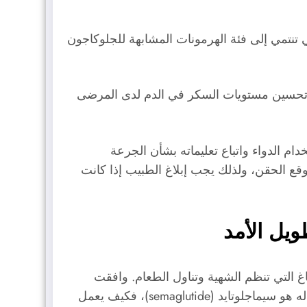
 هو عبارة عن حقنة يستخدم لعلاج السكري وإنقاص الوزن. وهو يحتوي على مادة Semaglutide التي تنتمي إلى فئة الهرمونات المشابهة للجلوكاجون
يؤدي إلى تحسين مستويات السكر في الدم لدى المرضى
 استخدام الدواء واتباع تعليماته بشأن الجرعة
وقع الحقن، ولذلك يجب إبلاغ الطبيب إذا كانت
طويل الأمد
 بالغلوكاجون (GLP-1) الذي يستهدف مناطق الدماغ التي تنظم الشهية وتناول الطعام. وافقت
إدارة الغذاء والدواء الأميركية على عقار جديد لإنقاص الوزن، اسمه التجاري ويجوفي (Wegovy)، والاسم العلمي له هو سيماجلوتايد (semaglutide)، فكيف يعمل