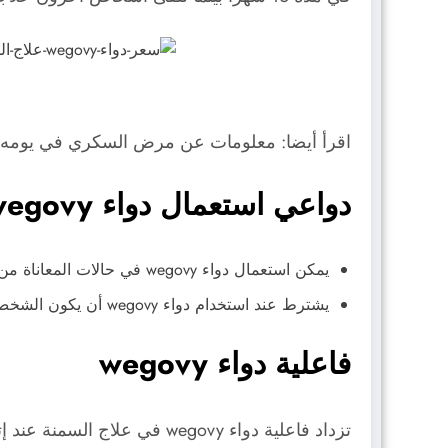
اقرأ أيضا: معلومات عن مرض السكري في يومه ا
دواعي استعمال دواء wegovy
يمكن استعمال دواء wegovy في حالات المعاناة من السمنة خاصة لمرضى السكري من النوع الثاني.
يشترط عند استخدام دواء wegovy أن يكون الشخص بالغ قادر على الالتزام بمواعيد الدواء والالتزام بالنظام الغذائي المتبع.
فاعلية دواء wegovy
تزداد فاعلية دواء wegovy ف