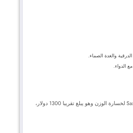
لدرقية والغدة الصماء.
لم يتم الكشف حتى الآن عن سعر دواء wegovy من قبل الشركة المنتجة، ولكنه سيكون مماثلا لسعر دواء Saxenda لخسارة الوزن وهو يبلغ تقريبا 1300 دولار،