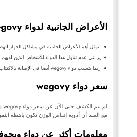
الأعراض الجانبية لدواء wegovy
تتمثل أهم الأعراض الجانبية في مشاكل الجهاز الهضم
يراعى عدم تناول هذا الدواء للأشخاص الذين لديهم ت
ربما يتسبب دواء wegovy أيضا في الإصابة بالاكتئاب والتهاب البنكرياس ولكنها أعراض لا تستمر كثيرا حتى يتأقلم الجسم مع الدواء.
سعر دواء wegovy
مع العلم أن أدوية إنقاص الوزن تكون باهظة الثمن
معلومات أكثر عن دواء ويجوف