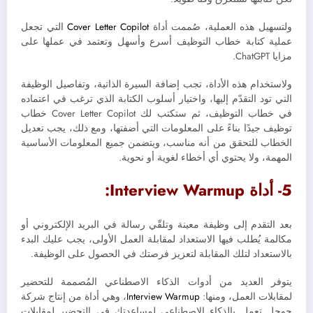
ولتسهيل هذه العملية، صُممت أداة
Cover Letter Copilot
التي تجعل
عملية كتابة خطاب التوظيف أسرع وأسهل وتعتمد في عملها على
مزايا ChatGPT.
ولاستخدام هذه الأداة، تجب إضافة السيرة الذاتية، وتفاصيل الوظيفة
التي تود التقدّم إليها، واختيار أسلوب الكتابة الذي ترغب في اعتماده
في خطاب التوظيف، ثم ستكتب لك Cover Letter Copilot خطاب
توظيف جيدًا بناءً على المعلومات التي أضفتها، ومع ذلك، يجب تعديل
الخطاب للتحقق من أنه مناسب، ويتضمن جميع المعلومات الأساسية
المهمة، ولا يحتوي أي أخطاء لغوية أو نحوية.
5- أداة Interview Warmup:
بعد التقدم إلى وظيفة معينة وتلقّي رسالة في البريد الإلكتروني أو
مكالمة يُطلب فيها الاستعداد لمقابلة العمل الأولى، يجب عليك البدء
بالاستعداد لتلك المقابلة لتعزيز فرصتك في الحصول على الوظيفة.
يتوفر العديد من أدوات الذكاء الاصطناعي المُصممة للتحضير
لمقابلات العمل، ومنها:
Interview Warmup
، وهي أداة من إنتاج شركة
جوجل تعمل بالذكاء الاصطناعي لمساعدتك في التحضير لمقابلات