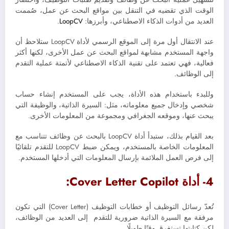
الوقت الذي تقضيه في التنقل بين مواقع البحث عن عمل، صُممت
العديد من أدوات الذكاء الاصطناعي، وأبرزها:
LoopCV
.
عند الانتقال أول مرة إلى الموقع الرسمي لأداة LoopCV ستلاحظ أن
واجهة المستخدم مشابهة لمواقع البحث عن عمل الأخرى، لكنها أكثر
فعالية، فهي تعتمد على تقنية الذكاء الاصطناعي لأتمتة عملية التقدم
إلى الوظائف.
وللبدء باستخدام هذه الأداة، يجب على المستخدم إنشاء حساب
شخصي وإدخال جميع معلوماته، مثل: السيرة الذاتية، والوظيفة التي
يبحث عنها، وموقعه الجغرافي ومجموعة من المعلومات الأخرى.
بعد القيام بذلك، ستبدأ أداة LoopCV بالبحث عن وظائف تتناسب مع
المعلومات الخاصة بالمستخدم، ويمكن ضبط LoopCV للتقدم تلقائيًا
إلى فرص العمل الملائمة بإرسال المعلومات التي أدخلها المستخدم.
4- أداة Cover Letter Copilot:
تُعدّ رسائل التوظيف أو خطابات التوظيف (Cover Letter) التي تكون
مرفقة مع السيرة الذاتية ضرورية للتقدم إلى العديد من الوظائف،
لكن كتابتها تستغرق وقتًا طويلًا.