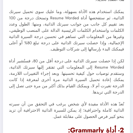
يمكنك استخدام هذه الأداة بسهولة، وما عليك سوى تحميل سيرتك
الذاتية، ثم ستفحصها أداة Resume Worded وتمنحك درجة من 100
بعد تقييم كل جانب من جوانب سيرتك الذاتية، ومنها: الطول وعدد
الكلمات واستخدام الكلمات الرئيسية الدالة على المنصب الوظيفي،
وغيرها من المعلومات التي تساهم في تحسين درجة السيرة الذاتية
الإجمالية، وإذا حصلت سيرتك الذاتية على درجة تبلغ 80% أو أعلى
فيمكنك البدء بإرسالها إلى شركات التوظيف.
لكن إذا حصلت سيرتك الذاتية على درجة أقل من 80، فستُشير أداة
Resume Worded إلى المعلومات التي تفتقر إليها سيرتك الذاتية،
وستقدم توصيات حول كيفية تحسينها. وبعد إجراء التغييرات اللازمة،
يمكنك إعادة تحميل السيرة الذاتية مرة أخرى لمعرفة إذا كانت
الدرجة تغيرت أم لا، ويمكنك القيام بذلك أكثر من مرة حتى تصل إلى
الدرجة التي تريدها.
تُعدّ هذه الأداة مفيدة لأي شخص يرغب في التحقق من أن سيرته
الذاتية كاملة واحترافية؛ إذ يمكن للسيرة الذاتية الاحترافية أن تزيد
بنحو كبير فرص الحصول على مقابلة عمل.
2- أداة Grammarly: