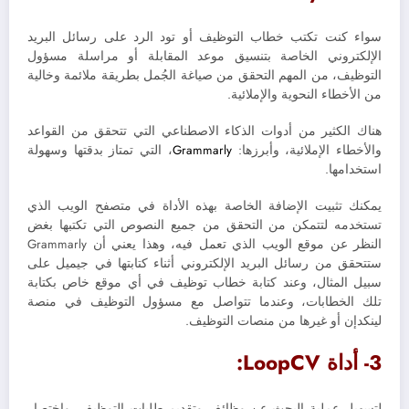
سواء كنت تكتب خطاب التوظيف أو تود الرد على رسائل البريد
الإلكتروني الخاصة بتنسيق موعد المقابلة أو مراسلة مسؤول
التوظيف، من المهم التحقق من صياغة الجُمل بطريقة ملائمة وخالية
من الأخطاء النحوية والإملائية.
هناك الكثير من أدوات الذكاء الاصطناعي التي تتحقق من القواعد
والأخطاء الإملائية، وأبرزها:
Grammarly
، التي تمتاز بدقتها وسهولة
استخدامها.
يمكنك تثبيت الإضافة الخاصة بهذه الأداة في متصفح الويب الذي
تستخدمه لتتمكن من التحقق من جميع النصوص التي تكتبها بغض
النظر عن موقع الويب الذي تعمل فيه، وهذا يعني أن Grammarly
ستتحقق من رسائل البريد الإلكتروني أثناء كتابتها في جيميل على
سبيل المثال، وعند كتابة خطاب توظيف في أي موقع خاص بكتابة
تلك الخطابات، وعندما تتواصل مع مسؤول التوظيف في منصة
لينكدإن أو غيرها من منصات التوظيف.
3- أداة LoopCV:
لتسهيل عملية البحث عن وظائف وتقديم طلبات التوظيف، واختصار