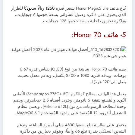
يُباع هاتف Honor Magic5 Lite بسعر قدره
1260 ريالًا سعوديًا
للطراز
الذي يحتوي على ذاكرة وصول عشوائي بسعة حجمها 6 جيجابايت،
وذاكرة تخزين داخلية بسعة حجمها 128 جيجابايت.
5- هاتف
Honor 70:
يضم هاتف
Honor 70
شاشة من نوع (
OLED)
بقياس قدره 6.67
بوصات، وبدقة قدرها 1080 × 2400 بكسل، وتدعم معدل تحديث
يصل إلى 120 هرتزًا.
يعمل هذا الهاتف بمعالج كوالكوم (
Snapdragon 778G+ 5G
) الثُماني
النُوى والمُصنع بتقنية 6 نانومتر، وبتردد أقصاه 2.5 جيجاهرتز، ويضم
وحدة لمعالجة الرسومات من نوع (
Adreno 642L)، ويعمل بنظام
التشغيل أندرويد 12 المُعتمد على واجهة المُستخدم MagicOS 6.1.
يحتوي على بطارية تبلغ سعتها 4800 ميلي أمبير/ الساعة، وتدعم
الشحن السلكي بقدرة تبلغ 66 واطًا، ويتوفر بخيارين من ذاكرة