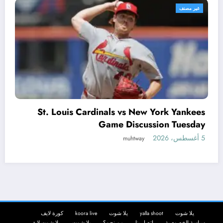
غير مصنف
Flock Cameras Explained: How the 
 Yankees
Plate Reade
 Tuesday
muhtway
5 أغسطس، 2026
يلا شوت
yalla shoot
يلا شوت
koora live
كورة لايف
سياسة الخصوصية
اتصل بنا
من نحن؟
يلا شوت
يلا شوت لايف