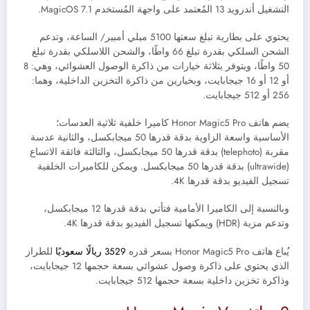
التشغيل أندرويد 13 المُعتمد على واجهة المُستخدم MagicOS 7.1.
يحتوي على بطارية تبلغ سعتها 5100 ميلي أمبير/ الساعة، وتدعم
الشحن السلكي بقدرة تبلغ 66 واطًا، والشحن اللاسلكي بقدرة تبلغ
50 واطًا، ويتوفر بثلاثة خيارات من ذاكرة الوصول العشوائي، وهي: 8
أو 12 أو 16 جيجابايت، وبخيارين من ذاكرة التخزين الداخلية، وهما:
256 أو 512 جيجابايت.
يضم هاتف Honor Magic5 Pro كاميرا خلفية ثلاثية العدسات؛
الأساسية واسعة الزاوية بدقة قدرها 50 ميجابكسل، والثانية عدسة
مقربة (telephoto) بدقة قدرها 50 ميجابكسل، والثالثة فائقة الاتساع
(ultrawide) بدقة قدرها 50 ميجابكسل. ويمكن للكاميرات الخلفية
تسجيل الفيديو بدقة قدرها 4K.
وبالنسبة إلى الكاميرا الأمامية فتأتي بدقة قدرها 12 ميجابكسل،
وتدعم مزية (HDR) ويمكنها تسجيل الفيديو بدقة قدرها 4K.
يُباع ه
اتف Honor Magic5 Pro
بسعر قدره
3529 ريالًا سعوديًا
للطراز
الذي يحتوي على ذاكرة وصول عشوائي بسعة حجمها 12 جيجابايت،
وذاكرة تخزين داخلية بسعة حجمها 512 جيجابايت.