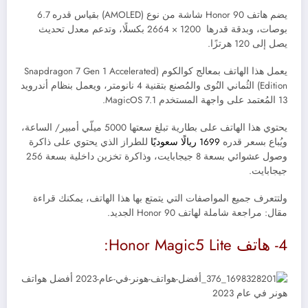
يضم هاتف Honor 90 شاشة من نوع (AMOLED) بقياس قدره 6.7
بوصات، وبدقة قدرها 1200 × 2664 بكسلًا، وتدعم معدل تحديث
يصل إلى 120 هرتزًا.
يعمل هذا الهاتف بمعالج كوالكوم (Snapdragon 7 Gen 1 Accelerated
Edition) الثُماني النُوى والمُصنع بتقنية 4 نانومتر، ويعمل بنظام أندرويد
13 المُعتمد على واجهة المستخدم MagicOS 7.1.
يحتوي هذا الهاتف على بطارية تبلغ سعتها 5000 ميلّي أمبير/ الساعة،
ويُباع
بسعر قدره
1699 ريالًا سعوديًا
للطراز الذي يحتوي على ذاكرة
وصول عشوائي بسعة 8 جيجابايت، وذاكرة تخزين داخلية بسعة 256
جيجابايت.
ولتتعرف جميع المواصفات التي يتمتع بها هذا الهاتف، يمكنك قراءة
مقال:
مراجعة شاملة لهاتف Honor 90 الجديد
.
4- هاتف
Honor Magic5 Lite: