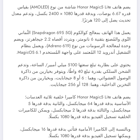
يضم هاتف
Honor Magic5 Lite
شاشة من نوع (
AMOLED)
بقياس
قدره 6.67 بوصات، وبدقة قدرها 1080 × 2400 بكسل، وتدعم معدل
تحديث يصل إلى 120 هرتزًا.
يعمل هذا الهاتف بمعالج كوالكوم (
Snapdragon 695 5G
) الثُماني
النُوى والمُصنع بتقنية 6 نانومتر، وبتردد أقصاه 2.2 جيجاهرتز، ويضم
وحدة لمعالجة الرسومات من نوع (
Adreno 619)، ويعمل بنظام
التشغيل أندرويد 12 المُعتمد على واجهة المُستخدم MagicOS 6.1.
يحتوي على بطارية تبلغ سعتها 5100 ميلي أمبير/ الساعة، وتدعم
الشحن السلكي بقدرة تبلغ 40 واطًا، ويتوفر بخيارين من ذاكرة
الوصول العشوائي، وهما : 6 أو 8 جيجابايت، وبخيارين من ذاكرة
التخزين الداخلية، وهما: 128 أو 256 جيجابايت.
يضم هاتف
Honor Magic5 Lite
كاميرا خلفية ثلاثية العدسات؛
الأساسية بدقة قدرها 64 ميجابكسل، والثانية بدقة قدرها 5
ميجابكسل، والثالثة بدقة قدرها 2 ميجابكسل، ويمكن للكاميرات
الخلفية تسجيل الفيديو بدقة قدرها 1080 بكسلًا.
وبالنسبة إلى الكاميرا الأمامية فتأتي بدقة قدرها 16 ميجابكسل،
ويمكنها تسجيل الفيديو بدقة قدرها 1080 بكسلًا.