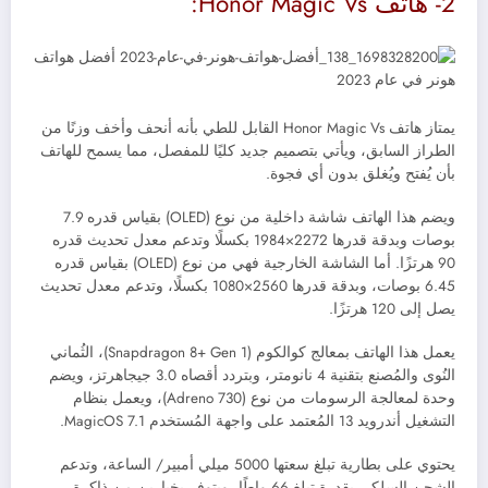
2- هاتف
Honor Magic Vs:
يمتاز
هاتف
Honor Magic Vs القابل للطي
بأنه أنحف وأخف وزنًا من
الطراز السابق، ويأتي بتصميم جديد كليًا للمفصل، مما يسمح للهاتف
بأن يُفتح ويُغلق بدون أي فجوة.
ويضم هذا الهاتف شاشة داخلية من نوع (OLED) بقياس قدره 7.9
بوصات وبدقة قدرها 2272×1984 بكسلًا وتدعم معدل تحديث قدره
90 هرتزًا.
أما الشاشة الخارجية فهي من نوع (OLED) بقياس قدره
6.45 بوصات، وبدقة قدرها 2560×1080 بكسلًا، وتدعم معدل تحديث
يصل إلى 120 هرتزًا.
يعمل هذا الهاتف بمعالج كوالكوم (Snapdragon 8+ Gen 1)، الثُماني
النُوى والمُصنع بتقنية 4 نانومتر، وبتردد أقصاه 3.0 جيجاهرتز، ويضم
وحدة لمعالجة الرسومات من نوع (
Adreno 730)، ويعمل بنظام
التشغيل أندرويد 13 المُعتمد على واجهة المُستخدم MagicOS 7.1.
يحتوي على بطارية تبلغ سعتها 5000 ميلي أمبير/ الساعة، وتدعم
الشحن السلكي بقدرة تبلغ 66 واطًا، ويتوفر بخيارين من ذاكرة