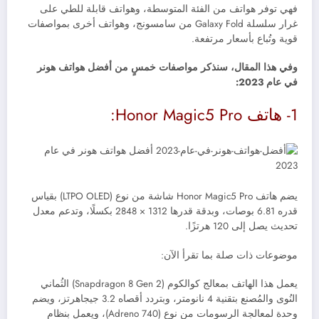
فهي توفر هواتف من الفئة المتوسطة، وهواتف قابلة للطي على
غرار سلسلة Galaxy Fold من سامسونج، وهواتف أخرى بمواصفات
قوية وتُباع بأسعار مرتفعة.
وفي هذا المقال، سنذكر مواصفات خمسٍ من أفضل هواتف هونر
في عام 2023:
1- هاتف
Honor Magic5 Pro:
يضم هاتف Honor Magic5 Pro شاشة من نوع (
LTPO OLED)
بقياس
قدره 6.81 بوصات، وبدقة قدرها 1312 × 2848 بكسلًا، وتدعم معدل
تحديث يصل إلى 120 هرتزًا.
موضوعات ذات صلة بما تقرأ الآن:
يعمل هذا الهاتف بمعالج كوالكوم (Snapdragon 8 Gen 2) الثُماني
النُوى والمُصنع بتقنية 4 نانومتر، وبتردد أقصاه 3.2 جيجاهرتز، ويضم
وحدة لمعالجة الرسومات من نوع (
Adreno 740)، ويعمل بنظام