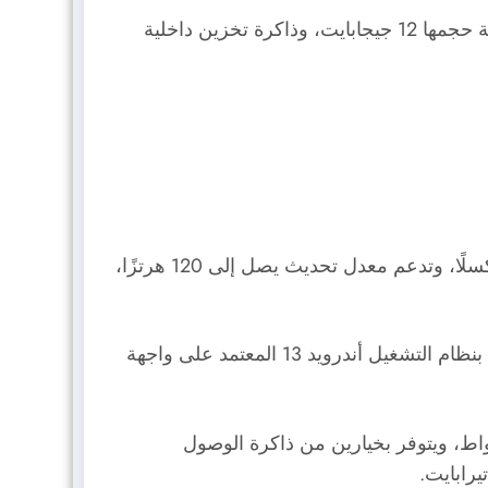
للطراز الذي يحتوي على ذاكرة وصول عشوائي بسعة حجمها 12 جيجابايت، وذاكرة تخزين داخلية
) بمقاس قدره 6.7 بوصات، وبدقة قدرها 2412 × 1080 بكسلًا، وتدعم معدل تحديث يصل إلى 120 هرتزًا،
) الثُماني النُوى، والمُصنع بتقنية 6 نانومتر، ويعمل بنظام التشغيل أندرويد 13 المعتمد على واجهة
 +Realme 11 Pro على بطارية تبلغ سعتها 5000 ميلّي أمبير/ الساعة، ويدعم الشحن السلكي بقدرة 100 واط، ويتوفر بخيارين من ذاكرة الوصول