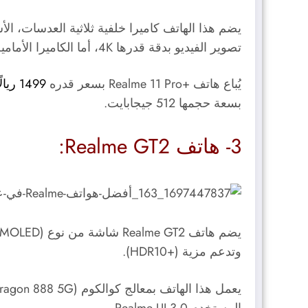
تصوير الفيديو بدقة قدرها 4K، أما الكاميرا الأمامية فتأتي بدقة قدرها 32 ميجابكسل، وتدعم تصوير الفيديو بدقة قدرها 1080 بكسلًا.
يُباع هاتف +Realme 11 Pro بسعر قدره
1499 ريالًا سعوديًا
بسعة حجمها 512 جيجابايت.
3- هاتف Realme GT2:
يضم هاتف Realme GT2 شاشة من نوع (
MOLED
وتدعم مزية (+HDR10).
يعمل هذا الهاتف بمعالج كوالكوم (
ragon 888 5G