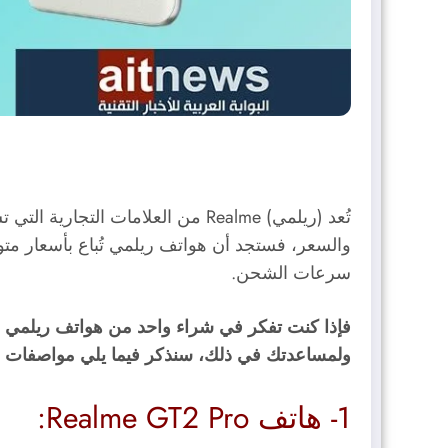
والسعر، فستجد أن هواتف ريلمي تُباع بأسعار متوس
سرعات الشحن.
فإذا كنت تفكر في شراء واحد من هواتف ريلمي فع
ولمساعدتك في ذلك، سنذكر فيما يلي مواصفات أفضل هواتف alme
1- هاتف Realme GT2 Pro: