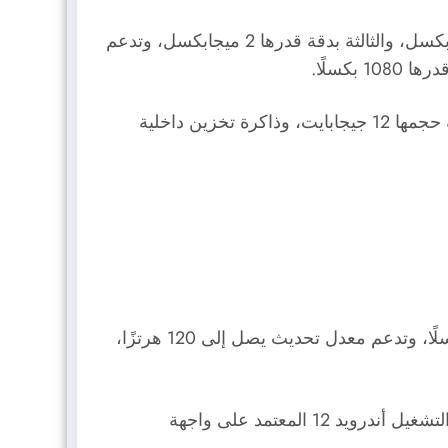
يضم هذا الهاتف كاميرا خلفية ثلاثية العدسات، الأساسية بدقة قدرها 200 ميجابكسل، والثانية بدقة قدرها 8 ميجابكسل، والثالثة بدقة قدرها 2 ميجابكسل، وتدعم
للطراز الذي يحتوي على ذاكرة وصول عشوائي بسعة حجمها 12 جيجابايت، وذاكرة تخزين داخلية
) بمقاس قدره 6.62 بوصات، وبدقة قدرها 2400 × 1080 بكسلًا، وتدعم معدل تحديث يصل إلى 120 هرتزًا،
) الثُماني النُوى، والمُصنع بتقنية 5 نانومتر، ويعمل بنظام التشغيل أندرويد 12 المعتمد على واجهة