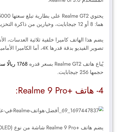
المستخدم
Realme UI 3.0
.
هما: 8 أو 12 جيجابايت، وخيارين من ذاكرة التخزين الداخلية هما: 128 أو 256 جيجابايت.
تصوير الفيديو بدقة قدرها 4K، أما الكاميرا الأمامية فتأتي بدقة قدرها 16 ميجابكسل، وتدعم تصوير الفيديو بدقة قدرها 1080 بكسلًا.
يُباع هاتف Realme GT2 بسعر قدره
1768 ريالًا سعوديًا
حجمها 256 جيجابايت.
4- هاتف +Realme 9 Pro:
يضم هاتف +Realme 9 Pro شاشة من نوع (
OLED