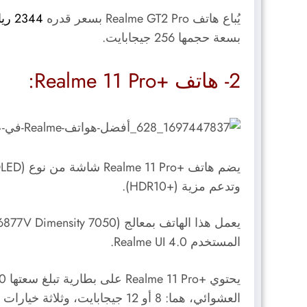
يُباع هاتف Realme GT2 Pro بسعر قدره
2344 ريالًا سعوديًا
بسعة حجمها 256 جيجابايت.
2- هاتف +Realme 11 Pro:
يضم هاتف +Realme 11 Pro شاشة من نوع (
LED
وتدعم مزية (+HDR10).
يعمل هذا الهاتف بمعالج (
6877V Dimensity 7050
المستخدم
Realme UI 4.0
.
العشوائي، هما: 8 أو 12 جيجابايت، وثلاثة خيارات من ذاكرة التخزين الداخلية هي: 256 أو 512 جيجابايت أو واحد تيرابايت.