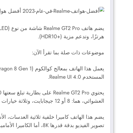
يضم هاتف Realme GT2 Pro شاشة من نوع (
LED
هرتزًا، وتدعم مزية (+HDR10).
موضوعات ذات صلة بما تقرأ الآن:
يعمل هذا الهاتف بمعالج كوالكوم (
ragon 8 Gen 1
المستخدم
Realme UI 4.0
.
العشوائي، هما: 8 أو 12 جيجابايت، وثلاثة خيارات من ذاكرة التخزين الداخلية هي: 128 أو 256 أو 512 جيجابايت.
تصوير الفيديو بدقة قدرها 8K، أما الكاميرا الأمامية فتأتي بدقة قدرها 32 ميجابكسل، وتدعم تصوير الفيديو بدقة قدرها 1080 بكسلًا.