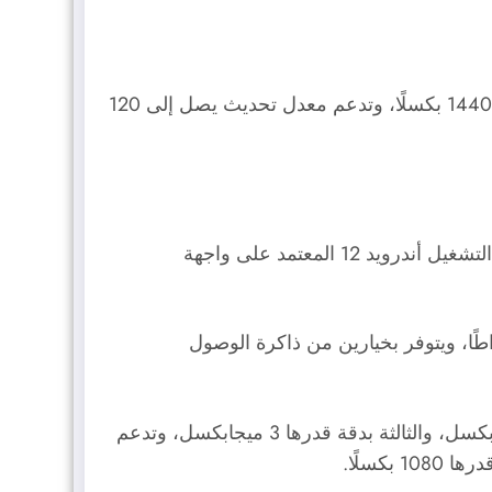
) بمقاس قدره 6.7 بوصات، وبدقة قدرها 3216 × 1440 بكسلًا، وتدعم معدل تحديث يصل إلى 120
) الثُماني النُوى، والمُصنع بتقنية 4 نانومتر، ويعمل بنظام التشغيل أندرويد 12 المعتمد على واجهة
Realme GT2 P على بطارية تبلغ سعتها 5000 ميلّي أمبير/ الساعة، ويدعم الشحن السلكي بقدرة 65 واطًا، ويتوفر بخيارين من ذاكرة الوصول
يضم هذا الهاتف كاميرا خلفية ثلاثية العدسات، الأساسية بدقة قدرها 50 ميجابكسل، والثانية بدقة قدرها 50 ميجابكسل، والثالثة بدقة قدرها 3 ميجابكسل، وتدعم