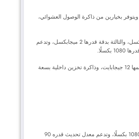
لى بطارية تبلغ سعتها 5000 ميلّي أمبير/ الساعة، ويدعم الشحن السلكي بقدرة 65 واطًا، ويتوفر بخيارين من ذاكرة الوصول العشوائي،
يضم هذا الهاتف كاميرا خلفية ثلاثية العدسات، الأساسية بدقة قدرها 50 ميجابكسل، والثانية بدقة قدرها 8 ميجابكسل، والثالثة بدقة قدرها 2 ميجابكسل، وتدعم
للطراز الذي يحتوي على ذاكرة وصول عشوائي بسعة حجمها 12 جيجابايت، وذاكرة تخزين داخلية بسعة
) بمقاس قدره 6.4 بوصات، وبدقة قدرها 2400 × 1080 بكسلًا، وتدعم معدل تحديث قدره 90