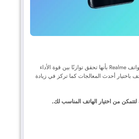
تُعد (ريلمي) Realme من العلامات التجارية التي تشهد نُموًا في سوق الهواتف الذكية في الوقت الحالي، وتتميز هواتف Realme بأنها تحقق توازنًا بين قوة الأداء
تف باختيار أحدث المعالجات كما تركز في زيادة
تتمكن من اختيار الهاتف المناسب لك.