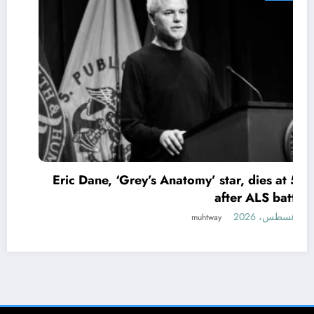
Eric Dane, ‘Grey’s Anatomy’ star, dies at 53
after ALS battle
7 أغسطس، 2026
muhtway