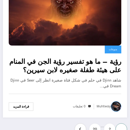
منوعات
رؤية – ما هو تفسير رؤية الجن في المنام
على هيئة طفلة صغيره لابن سيرين؟
بالتفصيل
شاهد Djinn في حلم في شكل فتاة صغيرة انظر إلى Seer في Djinn
Dream في…
Muhtway
0 تعليقات
قراءة المزيد
تعدد
…
20
2
1