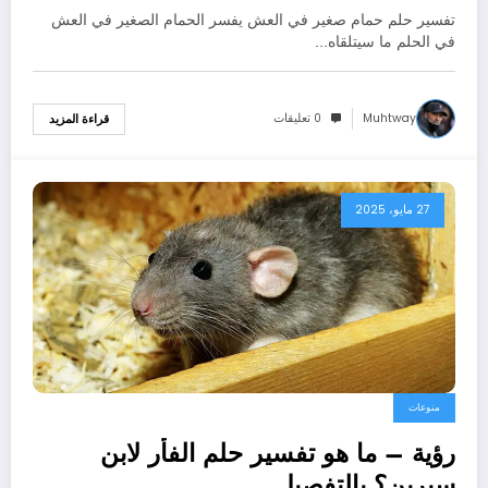
تفسير حلم حمام صغير في العش يفسر الحمام الصغير في العش
في الحلم ما سيتلقاه…
Muhtway
0 تعليقات
قراءة المزيد
27 مايو، 2025
منوعات
رؤية – ما هو تفسير حلم الفأر لابن
سيرين؟ بالتفصيل