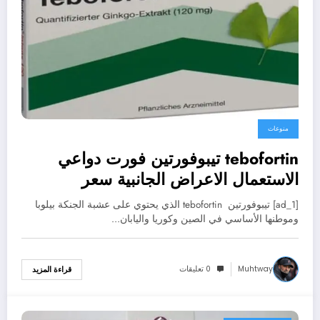
منوعات
tebofortin تيبوفورتين فورت دواعي
الاستعمال الاعراض الجانبية سعر
[ad_1] تيبوفورتين tebofortin الذي يحتوي على عشبة الجنكة بيلوبا
وموطنها الأساسي في الصين وكوريا واليابان…
Muhtway
0 تعليقات
قراءة المزيد