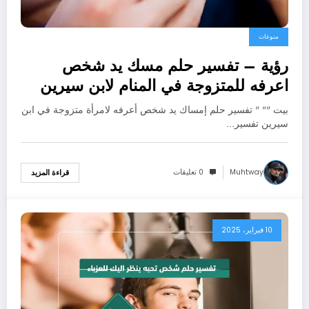
منوعات
رؤية – تفسير حلم مسك يد شخص
اعرفه للمتزوجة في المنام لابن سيرين
بالتفصيل
بيت "" " تفسير حلم إمساك يد شخص أعرفه لامرأة متزوجة في ابن
سيرين تفسير…
Muhtway
0 تعليقات
قراءة المزيد
10 فبراير، 2025