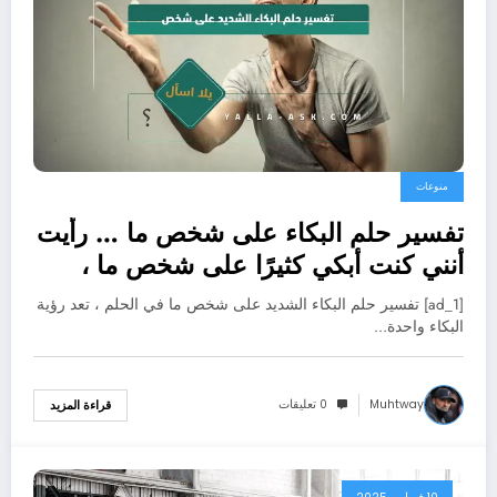
منوعات
تفسير حلم البكاء على شخص ما … رأيت
أنني كنت أبكي كثيرًا على شخص ما ،
فماذا يعني ذلك؟
[ad_1] تفسير حلم البكاء الشديد على شخص ما في الحلم ، تعد رؤية
البكاء واحدة…
Muhtway
0 تعليقات
قراءة المزيد