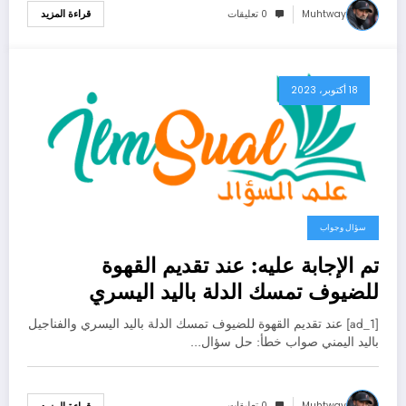
Muhtway
0 تعليقات
قراءة المزيد
18 أكتوبر، 2023
سؤال وجواب
تم الإجابة عليه: عند تقديم القهوة
للضيوف تمسك الدلة باليد اليسري
والفناجيل باليد اليمني صواب خطأ
[ad_1] عند تقديم القهوة للضيوف تمسك الدلة باليد اليسري والفناجيل
باليد اليمني صواب خطأ: حل سؤال…
Muhtway
0 تعليقات