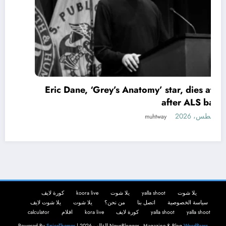
Eric Dane, ‘Grey’s Anatomy’ star, dies at 53
after ALS battle
7 أغسطس، 2026
muhtway
يلا شوت
yalla shoot
يلا شوت
koora live
كورة لايف
سياسة الخصوصية
اتصل بنا
من نحن؟
يلا شوت
يلا شوت لايف
yalla shoot
yalla shoot
كورة لايف
kora live
افلام
calculator
WordPress
NewsBlogger - Magazine & Blog
القالب 2026 | Powered By
SpiceThemes