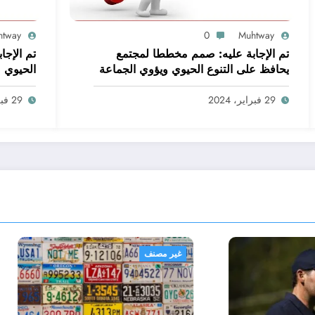
htway
0
Muhtway
تم الإجابة عليه: صمم مخططا لمجتمع
تم الإجاب
يحافظ على التنوع الحيوي ويؤوي الجماعة
الحيوي
البشرية. اعمل ضمن مجموعات صغيرة
لتحقيق هذه المهمة
29 فبراير، 2024
29 فبراير، 2024
نف
غير مصنف