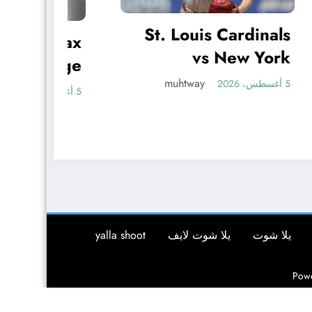
St. Louis Cardinals
 tax
Ex
vs New York
uage
Yankees Game
muhtway
udge
5 أغسطس، 2026
5 أغسطس، 2026
Discussion Tuesday
says
يلا شوت
يلا شوت لايف
yalla shoot