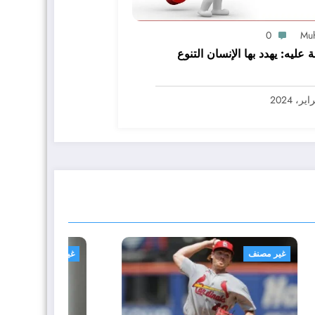
0
Mu
ة عليه: يهدد بها الإنسان التنوع
غير مصنف
غير م