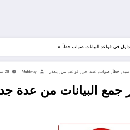
 جداول في قواعد البيانات صواب خطأ
,
,
,
,
,
,
,
سية
خطأ
صواب
عدة
في
قواعد
من
يتعذر
Muhtway
28 سبتمبر، 2023
ذر جمع البيانات من عدة ج