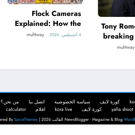
Flock Cameras
plained: How the
Tony Romo, CBS 
License Plate
breaking point a
muhtway
4 أغسطس، 2026
Readers Work
leave: ‘W
muhtway
contract in m
his
ko
كورة لايف
سياسة الخصوصية
اتصل بنا
من نحن؟
yalla shoot
كورة لايف
kora live
افلام
calculator
WordP
NewsBlogger - Magazine & Blog
القالب 2026 | Powered By
SpiceThemes