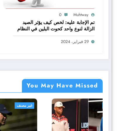
0
Muhtway
تم الإجابة عليه: لخص كيف يؤثر الصيد
الزالة لنوع واحد كحوت البلين في النظام
البيئي baleen whale كاملا
29 فبراير، 2024
You May Have Missed
غير مصنف
غير مص