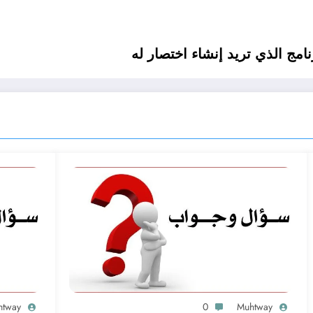
امج الذي تريد إنشاء اختصار له
htway
0
Muhtway