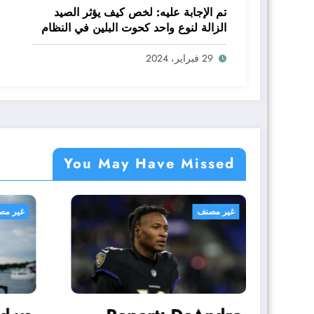
تم الإجابة عليه: لخص كيف يؤثر الصيد
الزالة لنوع واحد كحوت البلين في النظام
البيئي baleen whale كاملا
29 فبراير، 2024
You May Have Missed
غير مصنف
غير مصنف