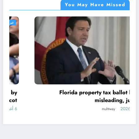
You May Have Missed
غير مصنف
Florida property tax ballot language
misleading, judge says
5 أغسطس، 2026
muhtway