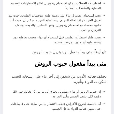
اضطرابات العضلات:
يمكن استخدام ريفوتريل لعلاج الاضطرابات العصبية
العضلية والتشنجات العضلية.
يجب استخدام ريفوتريل بناءً على وصفة طبية وتوجيهات الطبيب، حيث يتم
تعديل الجرعة وفقًا لحالة المريض واحتياجاته الفردية. يمكن أن تحدث آثار
جانبية محتملة مع استخدام ريفوتريل، ومنها النعاس، والدوخة، وضعف
التركيز، والتعب.
يجب عليك استشارة الطبيب قبل استخدام أي دواء وتجنب تعاطيه دون
وصفة طبية أو تجاوز الجرعة المحددة.
تابع أيضاً:
متى يبدأ مفعول الريفوتريل حبوب الروش
متى يبدأ مفعول حبوب الروش
تختلف فعالية الأدوية من شخص إلى آخر بناء على استجابة الجسم
لمكونات الدواء وتأثيره.
إن حبوب الروش أو دواء ريفوتريل يحتاج إلى ما بين 10 دقائق حتى 20
دقيقة لكي يشعر الجسم بتأثير الجرعة.
أما بالنسبة لخروج الأعراض فيجب الانتظار ما بين ساعة حتى 4 ساعات
حتى تنتهي فعالية الدواء بداخل الجسم.