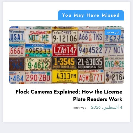
You May Have Missed
مصنف
غير مص
cense
 Work
4 أغسطس، 2026
Tony Romo, CBS at a breaking point a
leave: ‘Worst contract in media hist
muhtway