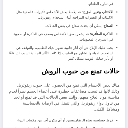
في تناول الطعام.
الاكتئاب وتغير المزاج
: قد يلاحظ بعض الأشخاص تأثيرات عاطفية مثل
الاكتئاب أو التغيرات المزاجية أثناء استخدام ريفوتريل.
الصداع
: يمكن أن يحدث صداع في بعض الحالات.
الذاكرة المتأثرة:
قد يشعر بعض الأشخاص بضعف في الذاكرة أو صعوبة
في استرجاع المعلومات.
يجب عليك الإبلاغ عن أي آثار جانبية تظهر لديك للطبيب، والتوقف عن
استخدام الدواء والتشاور مع الطبيب إذا كانت الآثار الجانبية تسبب لك قلقًا
أو تأثر حياتك اليومية بشكل كبير
حالات تمنع من حبوب الروش
هناك بعض الأجسام التي تمنع من الحصول على حبوب ريفوتريل
وذلك لأنها قد تسبب مضاعفات خطيرة على أعضاء الجسم نظراً لعدم
مناسبة مواد العلاج معهم، وإليك بعض الحالات التي قد تمنع أو تحد
من تناول دواء ريفوتريل والتي تتمثل في الإصابة بالحساسية
ومشاكل الكلى.
فرط حساسية تجاه الريفامبيسين أو أي مكون آخر من مكونات الدواء.