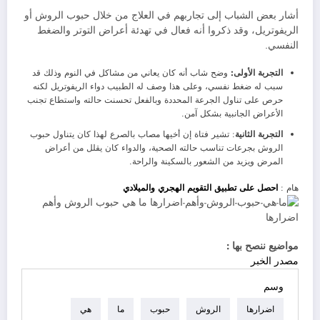
أشار بعض الشباب إلى تجاربهم في العلاج من خلال حبوب الروش أو
الريفوتريل، وقد ذكروا أنه فعال في تهدئة أعراض التوتر والضغط
النفسي.
التجربة الأولى:
وضح شاب أنه كان يعاني من مشاكل في النوم وذلك قد
سبب له ضغط نفسي، وعلى هذا وصف له الطبيب دواء الريفوتريل لكنه
حرص على تناول الجرعة المحددة وبالفعل تحسنت حالته واستطاع تجنب
الأعراض الجانبية بشكل آمن.
التجربة الثانية
: تشير فتاة إن أخيها مصاب بالصرع لهذا كان يتناول حبوب
الروش بجرعات تناسب حالته الصحية، والدواء كان يقلل من أعراض
المرض ويزيد من الشعور بالسكينة والراحة.
هام :
احصل على تطبيق التقويم الهجري والميلادي
مواضيع ننصح بها :
مصدر الخبر
وسم
اضرارها
الروش
حبوب
ما
هي