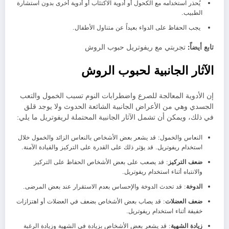
يُحذر استخدامه مع الكحول أو أدوية الاكتئاب أو أدوية أخرى بدون استشارة
الطبيب.
يجب الحفاظ على الدواء بعيداً عن متناول الأطفال.
تابع أيضاً:
تجربتي مع ريفوتريل حبوب الروش
الآثار الجانبية لحبوب الروش
إن الأدوية المعالجة للصرع واضطرابات النوم تسبب الخمول والتعب
الجسدي وهي من الأعراض الجانبية الشائعة الحدوث ولا يوجد قلق
في ذلك، ويمكن أن تشمل الآثار الجانبية المحتملة لريفوتريل ما يلي:
النعاس والخمول: قد يشعر بعض الأشخاص بالنعاس الزائد والخمول خلال
استخدام ريفوتريل. قد يؤثر ذلك على القدرة على التركيز والقيادة الآمنة.
ضعف التركيز
: قد يصعب على بعض الأشخاص الحفاظ على التركيز
والانتباه أثناء استخدام ريفوتريل.
الدوخة
: قد تحدث الدوخة والإحساس بعدم الاستقرار عند بعض المرضى.
ضعف العضلات
: قد يصاب بعض الأشخاص بضعف في العضلات أو اهتزازات
خفيفة أثناء استخدام ريفوتريل.
زيادة الشهية
: قد يشعر بعض الأشخاص بزيادة في الشهية وزيادة الرغبة