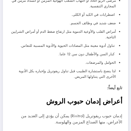
مرضى الربو الحاد أو التهاب الشعب الهوائية المزمن أو انسداد مزمن في
المجاري التنفسية.
اضطرابات في الكبد أو الكلى.
ضعف شديد في وظائف الجسم.
أمراض القلب والأوعية الدموية مثل ارتفاع ضغط الدم أو أمراض الشرايين
التاجية.
تناول أدوية معينة مثل المضادات الحيوية والأدوية المسببة للنعاس.
كبار السن والأطفال دون سن 12 عاما.
الحوامل والمرضعات.
لذا ينصح باستشارة الطبيب قبل تناول ريفوتريل وإخباره بكل الأدوية
الأخرى التي يتناولها المريض.
تابع أيضاً:
أعراض إدمان حبوب الروش
إدمان حبوب ريفوتريل (Rivitrol) يمكن أن يؤدي إلى العديد من
الأعراض، منها الصداع المزمن والهلوسة.