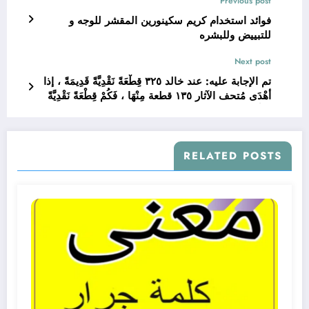
Previous post
فوائد استخدام كريم سكينورين المقشر للوجه و
للتبييض وللبشره
Next post
تم الإجابة عليه: عند خالد ٣٢٥ قِطْعَةً نَقْدِيَّةً قَدِيمَةً ، إذا
أهْدَى مُتحف الآثار ١٣٥ قطعة مِنْهَا ، فَكُمْ قِطْعَةً نَقْدِيَّةً
تَتَبَقَّى لَدَيْهِ
RELATED POSTS