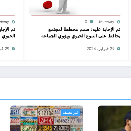
htway
0
Muhtway
تم الإجابة عليه: صمم مخططا لمجتمع
تم الإجاب
يحافظ على التنوع الحيوي ويؤوي الجماعة
الحيوي
البشرية. اعمل ضمن مجموعات صغيرة
لتحقيق هذه المهمة
29 فبراير، 2024
29 فبراير، 2024
نف
غير مصنف