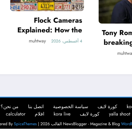
Flock Cameras
plained: How the
Tony Romo, CBS 
License Plate
breaking point a
muhtway
4 أغسطس، 2026
Readers Work
leave: ‘W
muhtway
contract in m
his
ko
كورة لايف
سياسة الخصوصية
اتصل بنا
من نحن؟
yalla shoot
كورة لايف
kora live
افلام
calculator
WordP
NewsBlogger - Magazine & Blog
القالب 2026 | Powered By
SpiceThemes