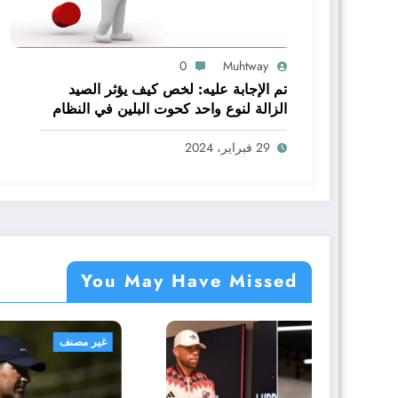
0
Muhtway
تم الإجابة عليه: لخص كيف يؤثر الصيد
الزالة لنوع واحد كحوت البلين في النظام
البيئي baleen whale كاملا
29 فبراير، 2024
You May Have Missed
غير مصنف
غير مص