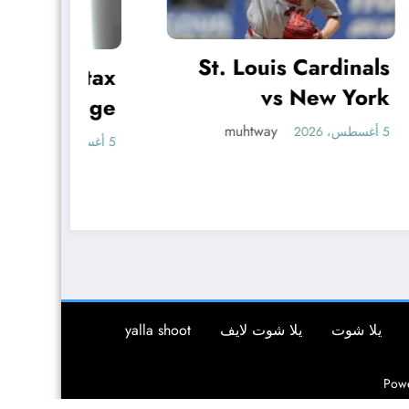
St. Louis Cardinals
 tax
Ex
vs New York
uage
Yankees Game
muhtway
udge
5 أغسطس، 2026
5 أغسطس، 2026
Discussion Tuesday
says
يلا شوت
يلا شوت لايف
yalla shoot