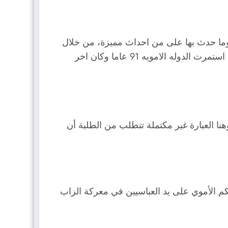
وية للطلبة وما حدث بها على من احداث مميزة، من خلال
الاستدلال بالتواريخ الحقيقة لتولي الخلفاء للحكم وتاريخ انتهاء الحكم، ونتناول التوضيح في السطور الآتية كي نرى استمرت الدوله الامويه 91 عاما وكان اخر
ا العبارة غير مكتملة تتطلب من الطلبة أن
كم الأموي على يد العباسيين في معركة الزاب