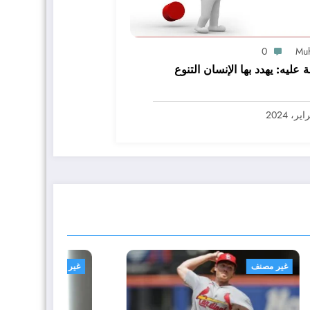
0
Mu
ة عليه: يهدد بها الإنسان التنوع
غير مصنف
غير م