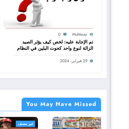
0
Muhtway
تم الإجابة عليه: لخص كيف يؤثر الصيد
الزالة لنوع واحد كحوت البلين في النظام
البيئي baleen whale كاملا
29 فبراير، 2024
You May Have Missed
غير مصنف
غير مص