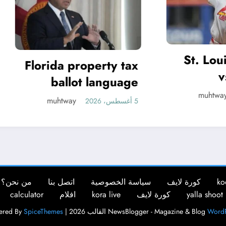
St. Louis Card
orida property tax
vs New 
ballot language
Yankees 
muhtway
misleading, judge
muhtway
5 أغسطس، 2026
Discussion Tue
says
ko
كورة لايف
سياسة الخصوصية
اتصل بنا
من نحن؟
yalla shoot
كورة لايف
kora live
افلام
calculator
WordP
NewsBlogger - Magazine & Blog
القالب 2026 | Powered By
SpiceThemes