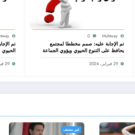
htway
0
Muhtway
تم الإجابة عليه: صمم مخططا لمجتمع
تم الإجاب
يحافظ على التنوع الحيوي ويؤوي الجماعة
الحيوي
البشرية. اعمل ضمن مجموعات صغيرة
لتحقيق هذه المهمة
29 فبراير، 2024
29 فبراير، 2024
نف
غير مصنف