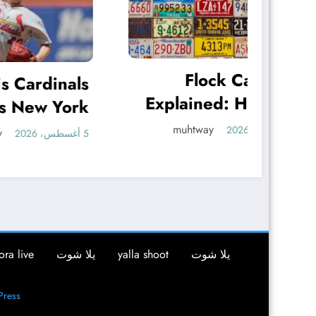
Flock Cameras
inals
Explained: How the
York
To
License Plate
Game
br
muhtway
4 أغسطس، 2026
5 أغسطس، 2026
Readers Work
sday
يلا شوت
yalla shoot
يلا شوت
ora live
ress