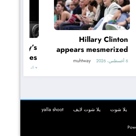
Hillary Clinton
Fl
ey’s
appears mesmerized
dies
by WNBA team’s
muhtway
6 أغسطس، 2026
 ALS
dancing elephant
7 أغسطس، 2026
ttle
mascot
يلا شوت
يلا شوت لايف
yalla shoot