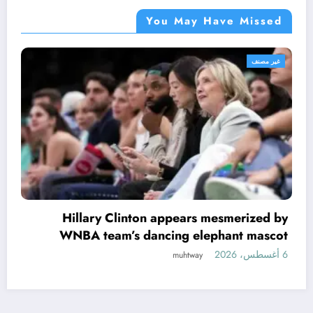
You May Have Missed
غير مصنف
 mesmerized by
Florida property tax ba
ephant mascot
misleadin
6 أغسطس، 2026
muhtway