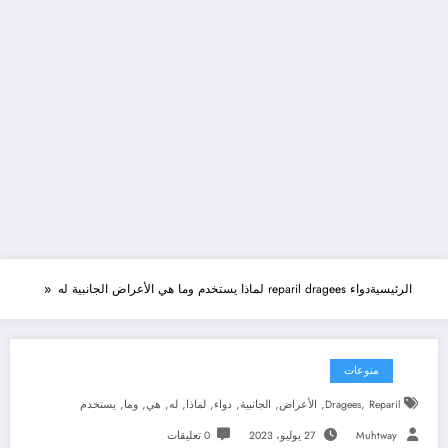
الرئيسية
دواء reparil dragees لماذا يستخدم وما هي الأعراض الجانبية له
منوعات
,
,
,
,
,
,
,
,
,
Reparil
Dragees
الأعراض
الجانبية
دواء
لماذا
له
هي
وما
يستخدم
Muhtway
27 يوليو، 2023
0 تعليقات