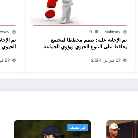
htway
0
Muhtway
تم الإجابة عليه: صمم مخططا لمجتمع
تم الإجاب
يحافظ على التنوع الحيوي ويؤوي الجماعة
الحيوي
البشرية. اعمل ضمن مجموعات صغيرة
لتحقيق هذه المهمة
29 فبراير، 2024
29 فبراير، 2024
نف
غير مصنف