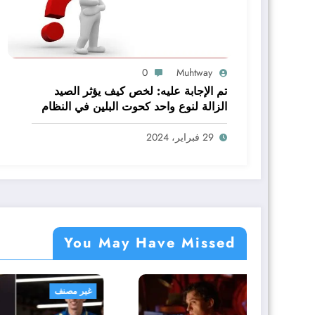
0
Muhtway
تم الإجابة عليه: لخص كيف يؤثر الصيد
الزالة لنوع واحد كحوت البلين في النظام
البيئي baleen whale كاملا
29 فبراير، 2024
You May Have Missed
غير مصنف
غير مص