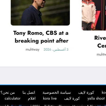
y Romo, CBS at a
River vs. Ro
eaking point after
Central, ho
leave: ‘Worst
muhtway
3 أغسطس، 2026
VIVO por el To
muhtway
contract in media
Claus
history’
formaciones, hor
y cómo ver ::
ko
كورة لايف
سياسة الخصوصية
اتصل بنا
من نحن؟
yalla shoot
كورة لايف
kora live
افلام
calculator