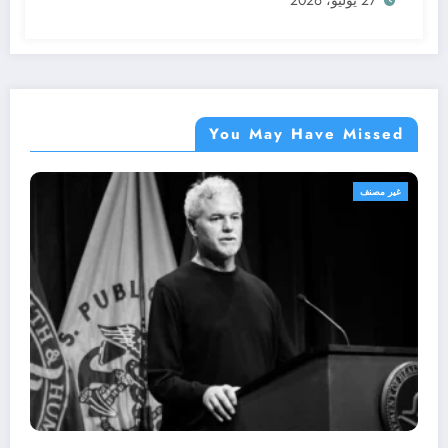
27 يوليو، 2026
You May Have Missed
غير مصنف
Hillary Clinton appears mesmeri
WNBA team’s dancing elephant 