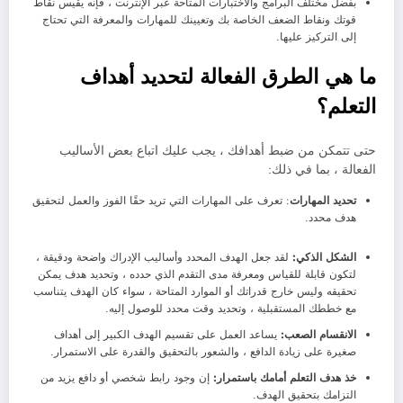
بفضل مختلف البرامج والاختبارات المتاحة عبر الإنترنت ، فإنه يقيس نقاط
قوتك ونقاط الضعف الخاصة بك وتعيينك للمهارات والمعرفة التي تحتاج
إلى التركيز عليها.
ما هي الطرق الفعالة لتحديد أهداف
التعلم؟
حتى تتمكن من ضبط أهدافك ، يجب عليك اتباع بعض الأساليب
الفعالة ، بما في ذلك:
تحديد المهارات
: تعرف على المهارات التي تريد حقًا الفوز والعمل لتحقيق
هدف محدد.
الشكل الذكي:
لقد جعل الهدف المحدد وأساليب الإدراك واضحة ودقيقة ،
لتكون قابلة للقياس ومعرفة مدى التقدم الذي حدده ، وتحديد هدف يمكن
تحقيقه وليس خارج قدراتك أو الموارد المتاحة ، سواء كان الهدف يتناسب
مع خططك المستقبلية ، وتحديد وقت محدد للوصول إليه.
الانقسام الصعب:
يساعد العمل على تقسيم الهدف الكبير إلى أهداف
صغيرة على زيادة الدافع ، والشعور بالتحقيق والقدرة على الاستمرار.
خذ هدف التعلم أمامك باستمرار:
إن وجود رابط شخصي أو دافع يزيد من
التزامك بتحقيق الهدف.