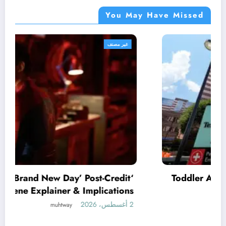
You May Have Missed
غير مصنف
Toddler Annelise Camp in Texas brain-death
dispute was taken off life support
8 أغسطس، 2026
muhtway