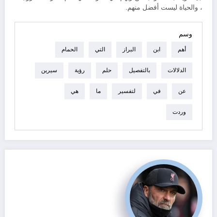
، والحياة ليست أفضل منهم.
وسم
أهم
ابن
البراز
التي
الحمام
الدلالات
بالتفصيل
حلم
رؤية
سيرين
عن
في
لتفسير
ما
هي
وردت