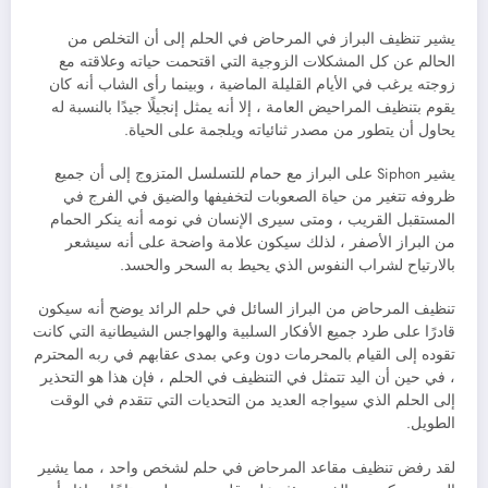
يشير تنظيف البراز في المرحاض في الحلم إلى أن التخلص من
الحالم عن كل المشكلات الزوجية التي اقتحمت حياته وعلاقته مع
زوجته يرغب في الأيام القليلة الماضية ، وبينما رأى الشاب أنه كان
يقوم بتنظيف المراحيض العامة ، إلا أنه يمثل إنجيلًا جيدًا بالنسبة له
يحاول أن يتطور من مصدر ثنائياته ويلجمة على الحياة.
يشير Siphon على البراز مع حمام للتسلسل المتزوج إلى أن جميع
ظروفه تتغير من حياة الصعوبات لتخفيفها والضيق في الفرج في
المستقبل القريب ، ومتى سيرى الإنسان في نومه أنه ينكر الحمام
من البراز الأصفر ، لذلك سيكون علامة واضحة على أنه سيشعر
بالارتياح لشراب النفوس الذي يحيط به السحر والحسد.
تنظيف المرحاض من البراز السائل في حلم الرائد يوضح أنه سيكون
قادرًا على طرد جميع الأفكار السلبية والهواجس الشيطانية التي كانت
تقوده إلى القيام بالمحرمات دون وعي بمدى عقابهم في ربه المحترم
، في حين أن اليد تتمثل في التنظيف في الحلم ، فإن هذا هو التحذير
إلى الحلم الذي سيواجه العديد من التحديات التي تتقدم في الوقت
الطويل.
لقد رفض تنظيف مقاعد المرحاض في حلم لشخص واحد ، مما يشير