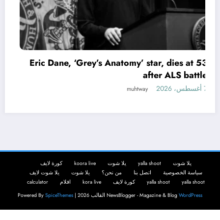
Eric Dane, ‘Grey’s Anatomy’ star, dies at 53
after ALS battle
7 أغسطس، 2026
muhtway
يلا شوت
yalla shoot
يلا شوت
koora live
كورة لايف
سياسة الخصوصية
اتصل بنا
من نحن؟
يلا شوت
يلا شوت لايف
yalla shoot
yalla shoot
كورة لايف
kora live
افلام
calculator
WordPress
NewsBlogger - Magazine & Blog
القالب 2026 | Powered By
SpiceThemes