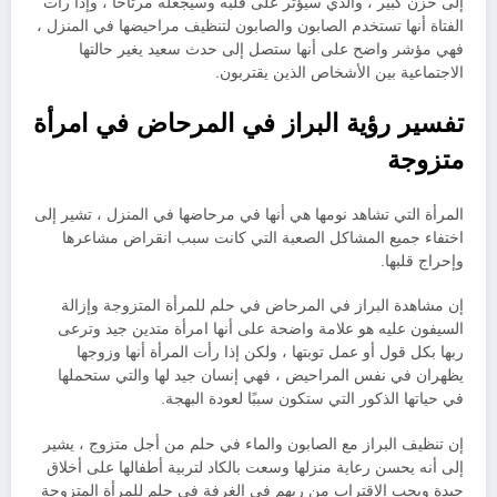
إلى حزن كبير ، والذي سيؤثر على قلبه وسيجعله مرتاحًا ، وإذا رأت
الفتاة أنها تستخدم الصابون والصابون لتنظيف مراحيضها في المنزل ،
فهي مؤشر واضح على أنها ستصل إلى حدث سعيد يغير حالتها
الاجتماعية بين الأشخاص الذين يقتربون.
تفسير رؤية البراز في المرحاض في امرأة
متزوجة
المرأة التي تشاهد نومها هي أنها في مرحاضها في المنزل ، تشير إلى
اختفاء جميع المشاكل الصعبة التي كانت سبب انقراض مشاعرها
وإحراج قلبها.
إن مشاهدة البراز في المرحاض في حلم للمرأة المتزوجة وإزالة
السيفون عليه هو علامة واضحة على أنها امرأة متدين جيد وترعى
ربها بكل قول أو عمل توبتها ، ولكن إذا رأت المرأة أنها وزوجها
يظهران في نفس المراحيض ، فهي إنسان جيد لها والتي ستحملها
في حياتها الذكور التي ستكون سببًا لعودة البهجة.
إن تنظيف البراز مع الصابون والماء في حلم من أجل متزوج ، يشير
إلى أنه يحسن رعاية منزلها وسعت بالكاد لتربية أطفالها على أخلاق
جيدة ويحب الاقتراب من ربهم في الغرفة في حلم للمرأة المتزوجة