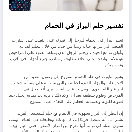
تفسير حلم البراز في الحمام
تشير البراز في الحمام للرجل إلى قدرته على التغلب على الفترات
الصعبة التي مر بها حياته ويبدأ من جديد من خلال تنظيم أهدافه
وأولوياته مع الحياة ، ويحلم الرجل الذي يسلط الضوء على المراحيض
هو علامة واضحة على إخلاء مخاوفه ومغادرة جميع أحزانه في أقرب
وقت ممكن.
يشير التابوت في حلم الحمام المتزوج إلى وصول العديد من
الإجراءات والمزايا الجيدة لحياته ، والتي ستثريه على مسألة شخص
آخر غير الله القوي ، وفي حالة أن الشاب يرى أنه يدخل في
المرحاض ويقوم بتنظيفه بعد أن أؤكد ذلك ، فإنه يعد بمثابة إنجيل جيد
لقبوله لقبوله وتصميمه العظيم على التغذى على الممنوح.
إن النظر إلى البراز بسهولة في الحمام مع حلم للتسلسل الفريد
يشير إلى أنه سيصل قريبًا إلى كل نهاياته وتطلعاته في الحياة ، ومتى
سترى الفتاة في نومها أنها تخرج من البراز الأصفر ، فهي أخبار جيدة
لها بأنها تتعافى من أي مرض أصيبت بجسدها خلال الفترة الأخيرة من