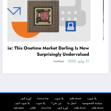
 Now
Hillary Clinton appears mesmerized 
lued
WNBA team’s dancing elephant masc
31 يوليو، 2026
muhtway
يلا شوت
yalla shoot
يلا شوت
koora live
كورة لايف
سياسة الخصوصية
اتصل بنا
من نحن؟
يلا شوت
يلا شوت لايف
yalla shoot
yalla shoot
كورة لايف
kora live
افلام
calculator