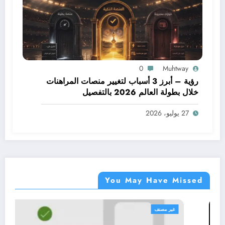
0
Muhtway
رؤية – أبرز 3 أسباب لتغيير منصات المراهنات
خلال بطولة العالم 2026 بالتفصيل
27 يوليو، 2026
You May Have Missed
ر مصنف
غير 