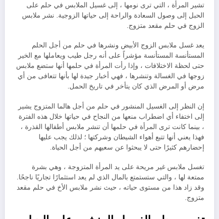
تشير المرأة ، التي ترى نومها ، إلى غسيل الملابس في حلم على
الحبل إلى وصول السعادة والراحة إلى حياتها الزوجية. نشر ملابس
الزوج في حلم مقعد متزوج.
يعد غسل ملابس الزوج الأبيض ونشرها في حلم من أجل الحلم
المستأنسة المستأنسة مؤشراً على أنه رجل طيب ويعاملها مع الخير
حتى لحظة الاختلافات ، وإذا رأت المرأة في حلمها أنها ستضع ملابس
زوجها في الغسالة وتنشرها ، فهي أخبار جيدة لها بأنها تتعافى من أي
مرض أو المرض الذي كان يتأخر في تاريخ الحمل.
إن النظر إلى الغسيل المنشور في حلم من أجل هالما المتزوج يشير
إلى اختفاء أي اضطراب منعها من النجاح في حياتها خلال هذه الفترة
، بينما كانت ترى المرأة في حلمها أن تنشر ملابس أطفالها القذرة ،
فهذا يعني أنها تتبع أهواء الشيطان وشركتها ؛ لذلك يجب عليها
إحضارهم كثيرًا حتى لا يبحثوا عن سعيهم من أجل الحياة.
تغسل ملابس غير مريحة على يد المرأة المتزوجة ، وهي بشرة
ممتعة لها ، والتي ستستمتع بالمال الذي لم يعد استثمارًا تجاريًا ناجحًا.
وقد زاد هذا من مستوى حياته ، حيث نشر ملابس الأخ في حلم مقعد
متزوج.