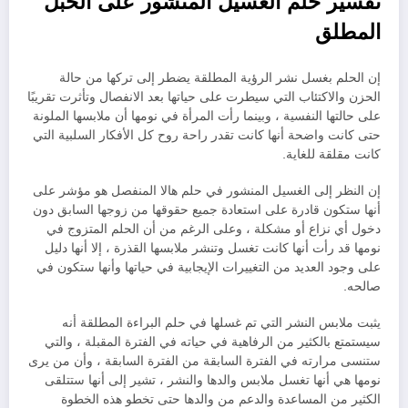
تفسير حلم الغسيل المنشور على الحبل
المطلق
إن الحلم بغسل نشر الرؤية المطلقة يضطر إلى تركها من حالة
الحزن والاكتئاب التي سيطرت على حياتها بعد الانفصال وتأثرت تقريبًا
على حالتها النفسية ، وبينما رأت المرأة في نومها أن ملابسها الملونة
حتى كانت واضحة أنها كانت تقدر راحة روح كل الأفكار السلبية التي
كانت مقلقة للغاية.
إن النظر إلى الغسيل المنشور في حلم هالا المنفصل هو مؤشر على
أنها ستكون قادرة على استعادة جميع حقوقها من زوجها السابق دون
دخول أي نزاع أو مشكلة ، وعلى الرغم من أن الحلم المتزوج في
نومها قد رأت أنها كانت تغسل وتنشر ملابسها القذرة ، إلا أنها دليل
على وجود العديد من التغييرات الإيجابية في حياتها وأنها ستكون في
صالحه.
يثبت ملابس النشر التي تم غسلها في حلم البراءة المطلقة أنه
سيستمتع بالكثير من الرفاهية في حياته في الفترة المقبلة ، والتي
ستنسى مرارته في الفترة السابقة من الفترة السابقة ، وأن من يرى
نومها هي أنها تغسل ملابس والدها والنشر ، تشير إلى أنها ستتلقى
الكثير من المساعدة والدعم من والدها حتى تخطو هذه الخطوة