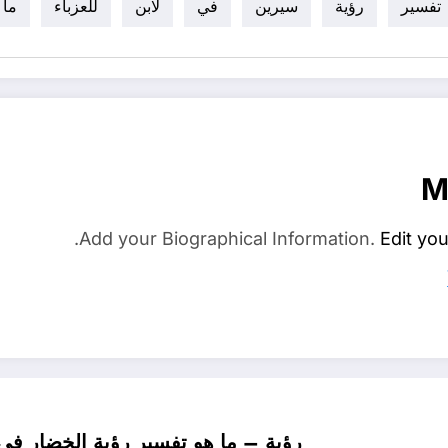
تفسير
رؤية
سيرين
في
لابن
للعزباء
ما
M
Add your Biographical Information.
Edit you
رؤية – ما هو تفسير رؤية الخضار في 