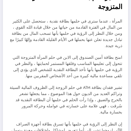
المتزوجة
المرأة ، عندما سترى في حلمها بطاقة نقدية ، ستحصل على الكثير
من المال في الفترة القادمة من حياتها من خلال قيادة الله القوي ،
ومن خلال النظر إلى الرؤية في حلمها بأنها تسحب المال من بطاقة
تبادل جديدة تعلن عنها بحملها في الأيام القليلة القادمة وإلهًا كبيرًا مع
ذرية جيدة.
امنح بطاقة أمين الصندوق إلى الابن في حلم المرأة المتزوجة التي
تتحول إلى تعليمها المناسب وقلقها المستمر لحمايتها ، والنظر في
الرؤية في حلمها بأنها تأخذ البطاقة النقدية للشخص الذي يؤدي إلى
تلقي مساعدة مالية كبيرة من أحد الأشخاص المقربين منها.
تشير فقدان بطاقة ATM في حلم الزوجة إلى الظروف المالية السيئة
وتراكم العديد من الديون حول هذا الموضوع ، مما يجعلها تشعر
بالحرج والضيق ، وإذا رأت الحلم في حلمها أن البطاقة النقدية قد
سُرقت ، فهي علامة على خسارته في عوامله وحركة المرور
بخسارة مالية.
إن النظر إلى الرؤية في حلمها بأنها تسرق بطاقة أجهزة الصراف
الآلي لزوجها تشير إلى أنها تتعرض لمشاكل واختلافات معينة بينهما ،