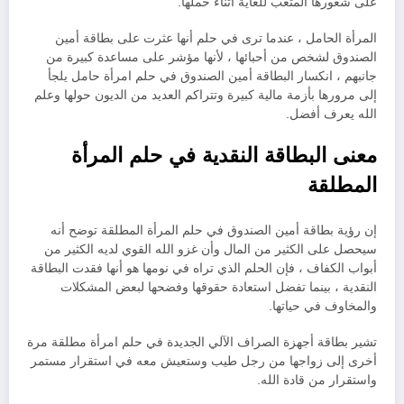
على شعورها المتعب للغاية أثناء حملها.
المرأة الحامل ، عندما ترى في حلم أنها عثرت على بطاقة أمين
الصندوق لشخص من أحبائها ، لأنها مؤشر على مساعدة كبيرة من
جانبهم ، انكسار البطاقة أمين الصندوق في حلم امرأة حامل يلجأ
إلى مرورها بأزمة مالية كبيرة وتتراكم العديد من الديون حولها وعلم
الله يعرف أفضل.
معنى البطاقة النقدية في حلم المرأة
المطلقة
إن رؤية بطاقة أمين الصندوق في حلم المرأة المطلقة توضح أنه
سيحصل على الكثير من المال وأن غزو الله القوي لديه الكثير من
أبواب الكفاف ، فإن الحلم الذي تراه في نومها هو أنها فقدت البطاقة
النقدية ، بينما تفضل استعادة حقوقها وفضحها لبعض المشكلات
والمخاوف في حياتها.
تشير بطاقة أجهزة الصراف الآلي الجديدة في حلم امرأة مطلقة مرة
أخرى إلى زواجها من رجل طيب وستعيش معه في استقرار مستمر
واستقرار من قادة الله.