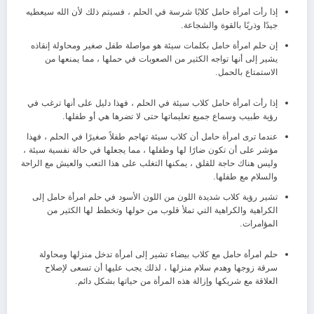
إذا رأت امرأة حامل كلابًا شرسة في الحلم ، فسيتم ذلك لأن الله سيعطيه
جيدًا وذريًا بالقوة والشجاعة.
إن حلم امرأة حامل بكلمات سيئة هو مواصلة طفل صغير ومحاولة إنقاذه
يشير إلى أنها تواجه الكثير من الصعوبات في حملها ، مما يمنعها من
الاستمتاع بالحمل.
إذا رأت امرأة حامل كلاب سيئة في الحلم ، فهذا دليل على أنها ترغب في
رؤية طبيب وسماع جميع تعليماتها حتى لا تضرها هي أو طفلها.
عندما ترى امرأة حامل أن كلاب سيئة تهاجم طفلاً صغيرًا في الحلم ، فهذا
مؤشر على أن تكون ضارًا لها وطفلها ، مما يجعلها في حالة نفسية سيئة ،
وليس هناك حاجة للقلق ، يمكنها التغلب على هذا التعب والعيش مع الراحة
والسلام مع طفلها.
تشير رؤية كلاب شديدة اللون من اللون الأسود في حلم امرأة حامل إلى
الكراهية والكراهية التي تملأ قلوب من حولها وتخطط لها الكثير من
المؤامرات.
حلم امرأة حامل مع كلاب بيضاء تشير إلى امرأة تدخل منزلها ومحاولة
سرقة زوجها وهدم سلام منزلها ، لذلك يجب عليها أن تسعى لإصلاح
العلاقة مع شريكها وإزالة هذه المرأة من حياتها بشكل دائم.