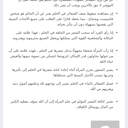
المؤشر لا يثق بالآخرين ويجب أن يغير ذلك.
إن مشاهدة سقوط نصف الضفائر في الحلم يعبر عن أن الحالم هو شخص
فاسيست وشجاع ، مما يجعله قادرًا على التغلب على جميع الأحداث السيئة
التي يقضيها بسهولة دون أن يتأثر بحياته.
إذا رأى الفرد أنه سحب الشعر من الحلقة في الحلم ، فهذا علامة على
المكانة والشخصية القوية التي يمتلكها ويجعل الجميع يحترمونه ويقدرونه.
إذا رأت المرأة شخصًا مجهولًا يدخل شعرها في الحلم ، فهذه علامة على أن
من حولها يحاولون قدر الإمكان لتزويدها لتتمكن من تسوية ديونها والعيش
حياة لائقة.
يشير الشعور بحزن المرأة أثناء إعادة كتابة شعرها في الحلم إلى تأثيرها
وحزنها بسبب الأخبار السيئة التي ستتلقاها.
غسل الضفائر بالماء في الحلم يشير إلى توحتهم لله وعلمهم أصول دينه
ويقربهم من الله.
تشير كثافة الشعر المؤلم في حلم المرأة إلى أن الله سوف يعطيه الكثير
من المال ووسائل الكفاف.