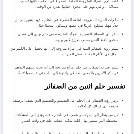
عندما ترى المرأة المتزوجة الحلقة الصفراء في الحلم ، فإنها تسبب
مشاكل ، والتي تؤثر على مجرى حياتها لفترة من الوقت.
إذا رأت المرأة المتزوجة الحلقة الخضراء في الحلم ، فهذا يشير إلى أن
حدثًا مهمًا سيكون قريبًا في عملها وسيكون سعيدًا جدًا.
انظر إلى الضفائر القصيرة للمرأة المتزوجة في حلم يؤدي إلى فقدان
شخص باهظ الثمن بسبب صراع كبير بينهما.
تشير رؤية الضفائر البنية في امرأة متزوجة إلى أنها تحصل على الكثير من
المال في الأيام المقبلة بفضل الميراث.
تشير صباغة الضفائر في حلم امرأة متزوجة إلى أنه يجب عليهم التوقف
عن ذكر الآخرين بالمعنى الخاطئ والتوبة إلى الله حتى لا يندموا لاحقًا.
تفسير حلم اثنين من الضفائر
ترمز رؤية الضفائر في الحلم إلى التصميم والتصميم الذي يصف الرصيف
ويدفعه إلى إدراك كل أحلامه.
كل من ينظر إلى أنه يكسر شعره في الحلم ، فإنه يؤدي إلى المشكلات
البسيطة التي سيمر بها ، لكنه يمكنه التغلب عليه في وقت قصير.
كل من يرى الضفائر السوداء المنتشرة في الحلم هي علامة على أن