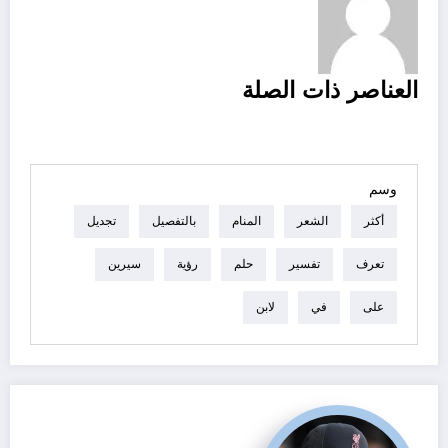
تصفح
العناصر ذات الصلة
العناصر
وسم
أكثر
الشعر
المنام
بالتفصيل
تجديل
تعرف
تفسير
حلم
رؤية
سيرين
على
في
لابن