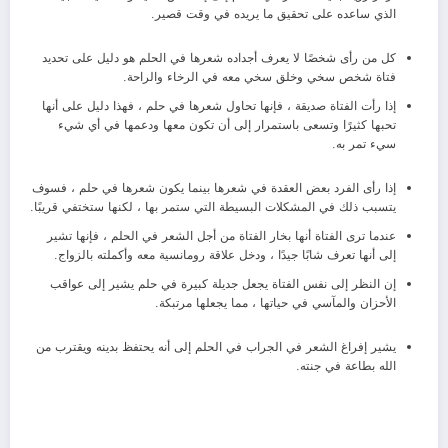
الذي ساعده على تحقيق ما يريده في وقت قصير.
كل من رأى شخصًا لا يعرف أجداده شعرها في الحلم هو دليل على تحديد
فتاة شخص سخي وخلق سخي معه في الرخاء والراحة.
إذا رأت الفتاة صديقة ، فإنها تحاول شعرها في حلم ، فهذا دليل على أنها
تحبها كثيرًا وتسعى باستمرار إلى أن تكون معها ودعمها في أي شيء
سيء تمر به.
إذا رأى الفرد بعض العقدة في شعرها بينما يكون شعرها في حلم ، فسوف
يتسبب ذلك في المشكلات البسيطة التي ستمر بها ، لكنها ستختفي قريبًا.
عندما ترى الفتاة أنها بخار الفتاة من أجل الشعر في الحلم ، فإنها تشير
إلى أنها تعرف شابًا جيدًا ، ودخل علاقة رومانسية معه وأكملته بالزواج.
إن النظر إلى نفس الفتاة يجعل جديلة كبيرة في حلم يشير إلى عواقب
الأحزان والمآسي في حياتها ، مما يجعلها مرتبكة.
يشير إفراغ الشعر في الجراب في الحلم إلى أنه يحتفظ بدينه ويقترب من
الله بطاعة في جنته.