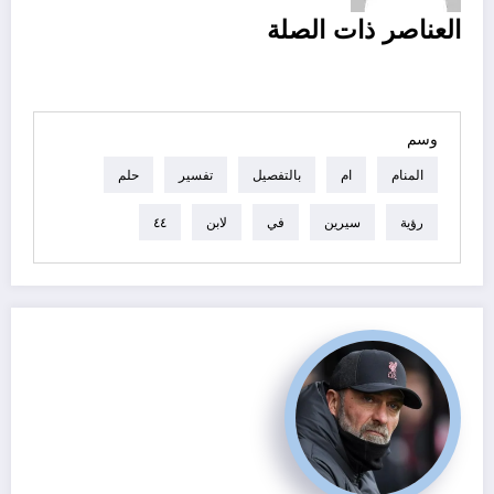
تصفح
العناصر ذات الصلة
العناصر
وسم
المنام
ام
بالتفصيل
تفسير
حلم
رؤية
سيرين
في
لابن
٤٤