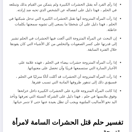
إذا رأى الفرد أنه يقتل الحشرات الكبيرة ولم يتمكن من القيام بذلك وتبتلعه
في الحلم ، فهذا دليل على انفصاله عن الشخص الذي تحبه ضد إرادته.
إذا رأت المرأة المتزوجة أنها تقتل الحشرات الكبيرة التي تدخل شبكتها في
الحلم ، فهذا دليل على أن شخصًا ما يسعى إلى تشويه سمعتها بكلمات
خاطئة.
إن البحث عن المرأة المتزوجة التي ألغت فيها الحشرات في الحلم تشير
إلى قدرتها على كسر الصعوبات والتخلص من كل الأشياء التي كان يقودها
خلال الفترة السابقة.
إذا رأت المرأة المتزوجة حشرات بيضاء في الحلم ، فهذه علامة على
الأخبار السارة التي ستسمعها قريبًا وأن تحصل على معنوياتها.
إذا رأت المرأة المتزوجة أن الحشرات قد أكلت أثاثًا منزليًا في الحلم ،
فسيؤدي ذلك إلى تدهور ظروفها المادية التي تسبب فقرها.
إذا كانت المرأة المتزوجة قادرة على الحشرات الكبيرة داخل خزانةها
وفوق ملابسها في حلم ، فهذا دليل على الشركة السيئة التي تعرفها وتأخذ
اليد نحو الأساليب الملتوية ويجب أن تظل بعيدة عنها حتى لا تدمر حياتها.
تفسير حلم قتل الحشرات السامة لامرأة
متزوجة