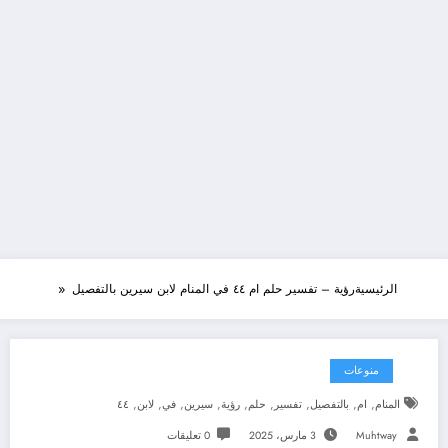
الرئيسية
رؤية – تفسير حلم ام ٤٤ في المنام لابن سيرين بالتفصيل
منوعات
,
,
,
,
,
,
,
,
,
المنام
ام
بالتفصيل
تفسير
حلم
رؤية
سيرين
في
لابن
٤٤
Muhtway
3 مارس، 2025
0 تعليقات