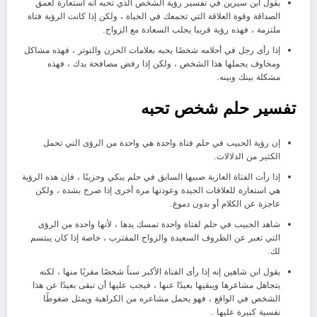
يقول ابن سيرين في تفسير رؤية الشخص الذي تحبه أنه استعارة لعمق
الصداقة وقوة العلاقة التي تجمعك في الحياة ، ولكن إذا كانت الرؤية فتاة
ملتزمة ، فهذه رؤية قريبا يجلب السعادة مع الزواج.
إذا رأى رجل في أحلامه شخصًا يحبه بعلامات الحزن والتوتر ، فهذه مشاكل
ومخاوف يحملها هذا الشخص ، ولكن إذا رفض مصافحة يدك ، فهذه
مشكلة بينك وبينه.
تفسير حلم شخص تحبه
إن رؤية الحبيب في حلم فتاة واحدة هي واحدة من الرؤى التي تحمل
الكثير من الدلالات.
إذا رأت الفتاة العازبة صبيها السابق في حلم يبكي وحزينًا ، فإن هذه الرؤية
هي استعارة للعلاقات الجيدة وعودتها مرة أخرى إذا صرخ بشدة ، ولكن
عاجزة عن الكلام أو بدون دموع.
شاهد الحبيب في حلم لفتاة واحدة تمسك يدها ، لأنها واحدة من الرؤى
التي تعبر عن الظروف السعيدة والزواج المقترب ، خاصة إذا كان يبتسم
لك.
يقول ابن شاهين إنه إذا رأى الفتاة الأكبر سناً شخصًا مقربًا منها ، لكنه
يتجاهل مشاعرها ويبقيها بعيدًا عنها ، فيجب عليها أن تبقى بعيدًا عن هذا
الشخص في الواقع ، فهو يحمل مشاعره من الكراهية ويمثل ضغوطًا
نفسية كبيرة عليها .