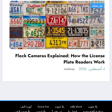
غير مصنف
k Cameras Explained: How the License
Plate Readers Work
4 أغسطس، 2026
muhtway
Tony
le