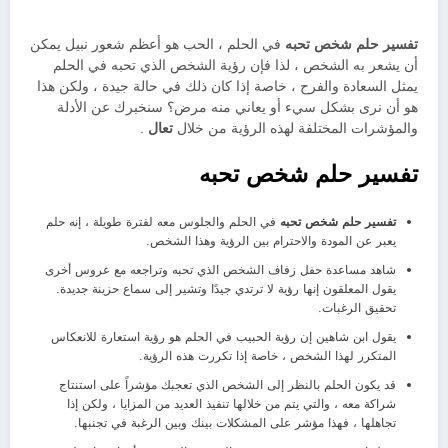
تفسير حلم شخص تحبه
في الحلم ، الحب هو أعظم شعور نبيل يمكن
أن يشعر به الشخص ، لذا فإن رؤية الشخص الذي تحبه في الحلم
يمثل السعادة والفرح ، خاصة إذا كان ذلك في حالة جيدة ، ولكن هذا
هو أن نرى بشكل سيء أو يعاني منه مرض؟ سنخبرك عن الأدلة
والمؤشرات المختلفة لهذه الرؤية من خلال
تعال
.
تفسير حلم شخص تحبه
تفسير حلم شخص تحبه
في الحلم والجلوس معه لفترة طويلة ، إنه حلم
يعبر عن المودة والاحترام بين الرؤية وهذا الشخص.
شاهد مساعدة حفل زفاف الشخص الذي تحبه وتراجعه مع عروس أخرى
يقول المعلقون إنها رؤية لا ترتدي جيدًا وتشير إلى سماع حزينة جديدة.
تحقيق الرغبات.
يقول ابن شاهين إن رؤية الحبيب في الحلم هو رؤية استعارة للانعكاس
المتكرر لهذا الشخص ، خاصة إذا تكررت هذه الرؤية.
قد يكون الحلم بالنظر إلى الشخص الذي تعجبك مؤشراً على استنتاج
شراكة معه ، والتي يتم من خلالها تنفيذ العديد من المزايا ، ولكن إذا
تجاهلها ، فهذا مؤشر على المشكلات بينك وبين الرغبة في تجنبها.