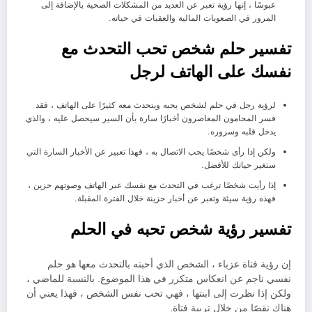
عبوسًا ، إنها رؤية تعبر عن العديد من المشكلات الصحية بالإضافة إلى
المرور في الصعوبات المالية والعقبات في حياته.
تفسير حلم شخص تحب التحدث مع
نفسك على الهاتف لرجل
لرؤية رجل في حلم لشخص يحبه ويتحدث معه كثيرًا على الهاتف ، فقد
فسر المحامون المعاصرون أخبارًا سارة بأن السير سيحصل عليه ، والذي
يدخل قلبه وسروره.
ولكن إذا رأى شخصًا يحب الاتصال به ، فهذا تعبير عن الأخبار السارة التي
ستغير حياتك للأفضل.
إذا رأيت شخصًا ترغب في التحدث مع نفسك عبر الهاتف وصوتهم حزين ،
فهذه رؤية سيئة وتعبر عن أخبار حزينة خلال الفترة المقبلة.
تفسير رؤية شخص تحبه في الحلم
إن رؤية فتاة عزباء ، الشخص الذي أحبته بالتحدث معها هو حلم
نفسي ناجم عن انعكاس متكرر في هذا الموضوع. بالنسبة للماضي ،
ولكن إذا نظرت إلى ابنتها ، فهي تحب نفس الشخص ، فهذا يعني أن
هناك نقصًا من خلال تربية فتاة.