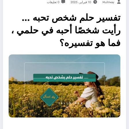
Muhtway
10 فبراير، 2025
0 تعليقات
تفسير حلم شخص تحبه …
رأيت شخصًا أحبه في حلمي ،
فما هو تفسيره؟