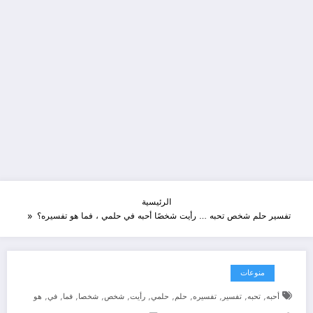
الرئيسية
تفسير حلم شخص تحبه … رأيت شخصًا أحبه في حلمي ، فما هو تفسيره؟
منوعات
,
,
,
,
,
,
,
,
,
,
,
أحبه
تحبه
تفسير
تفسيره
حلم
حلمي
رأيت
شخص
شخصا
فما
في
هو