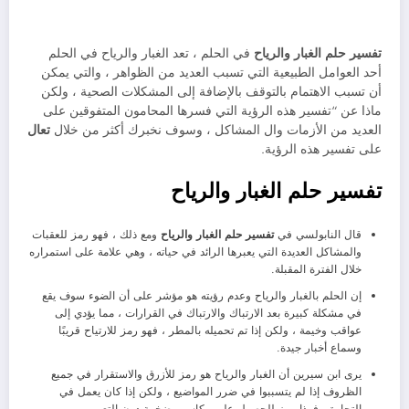
تفسير حلم الغبار والرياح
في الحلم ، تعد الغبار والرياح في الحلم
أحد العوامل الطبيعية التي تسبب العديد من الظواهر ، والتي يمكن
أن تسبب الاهتمام بالتوقف بالإضافة إلى المشكلات الصحية ، ولكن
ماذا عن “تفسير هذه الرؤية التي فسرها المحامون المتفوقين على
العديد من الأزمات وال المشاكل ، وسوف نخبرك أكثر من خلال
تعال
على تفسير هذه الرؤية.
تفسير حلم الغبار والرياح
قال النابولسي في
تفسير حلم الغبار والرياح
ومع ذلك ، فهو رمز للعقبات
والمشاكل العديدة التي يعبرها الرائد في حياته ، وهي علامة على استمراره
خلال الفترة المقبلة.
إن الحلم بالغبار والرياح وعدم رؤيته هو مؤشر على أن الضوء سوف يقع
في مشكلة كبيرة بعد الارتباك والارتباك في القرارات ، مما يؤدي إلى
عواقب وخيمة ، ولكن إذا تم تحميله بالمطر ، فهو رمز للارتياح قريبًا
وسماع أخبار جيدة.
يرى ابن سيرين أن الغبار والرياح هو رمز للأزرق والاستقرار في جميع
الظروف إذا لم يتسببوا في ضرر المواضيع ، ولكن إذا كان يعمل في