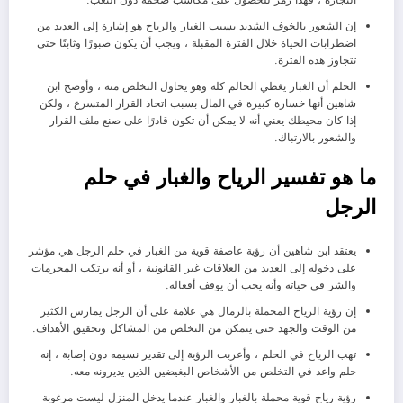
التجارة ، فهذا رمز للحصول على مكاسب ضخمة دون التعب.
إن الشعور بالخوف الشديد بسبب الغبار والرياح هو إشارة إلى العديد من
اضطرابات الحياة خلال الفترة المقبلة ، ويجب أن يكون صبورًا وثابتًا حتى
تتجاوز هذه الفترة.
الحلم أن الغبار يغطي الحالم كله وهو يحاول التخلص منه ، وأوضح ابن
شاهين أنها خسارة كبيرة في المال بسبب اتخاذ القرار المتسرع ، ولكن
إذا كان محيطك يعني أنه لا يمكن أن تكون قادرًا على صنع ملف القرار
والشعور بالارتباك.
ما هو تفسير الرياح والغبار في حلم
الرجل
يعتقد ابن شاهين أن رؤية عاصفة قوية من الغبار في حلم الرجل هي مؤشر
على دخوله إلى العديد من العلاقات غير القانونية ، أو أنه يرتكب المحرمات
والشر في حياته وأنه يجب أن يوقف أفعاله.
إن رؤية الرياح المحملة بالرمال هي علامة على أن الرجل يمارس الكثير
من الوقت والجهد حتى يتمكن من التخلص من المشاكل وتحقيق الأهداف.
تهب الرياح في الحلم ، وأعربت الرؤية إلى تقدير نسيمه دون إصابة ، إنه
حلم واعد في التخلص من الأشخاص البغيضين الذين يديرونه معه.
رؤية رياح قوية محملة بالغبار والغبار عندما يدخل المنزل ليست مرغوبة