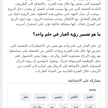
النفسية التي تشعر بها خلال هذه الفترة ، بالإضافة إلى الظروف
المادية الصعبة التي تمر بها بسبب فقدان العمل أو مصدر دخل الزوج
، ويجب أن يبذل الجهد حتى يتجاوز هذه الخطوة. تعبر الرؤية أيضًا عن
الإرهاق للتعامل مع الأطفال وعدم مساعدة الزوج ، مع دخول الريح
في المنزل فجأة ، إنها مشكلة عائلية تؤثر على استقرار أسرته.
ما هو تفسير رؤية الغبار في حلم واحد؟
إن حلم الغبار في حلم واحد هو تعبير عن الاضطرابات النفسية التي
تتعرض لها خلال هذه الفترة وتواجه الكثير من الضغط على تسامحها ،
مع رؤية الرياح مصحوبة الغبار والرعد ، وهذا يعني الحصول على
ملف الوظيفة المرموقة قريبًا ، وتقول نابولسي إن رؤية الرياح
المحملة بالغبار بالإضافة إلى الرمال هي إشارة إلى العديد من
الأزمات خلال الفترة القادمة من النساء العازبات.
مشاركة على الاجتماعية
وسم
الغبار
الكثير
تفسير
تفسيره
حلم
رأيت
فما
من
هو
والرياح