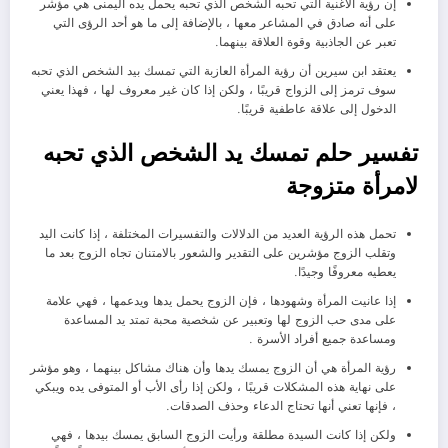
إن رؤية الأغنية التي تحبه الشخص الذي تحبه يحمل يده اليمنى هي مؤشر
على أنه صادق في المشاعر معها ، بالإضافة إلى ما هو أحد الرؤى التي
تعبر عن الجاذبية وقوة العلاقة بينهما.
يعتقد ابن سيرين أن رؤية المرأة العازبة التي تمسك بيد الشخص الذي تحبه
سوف ترمز إلى الزواج قريبًا ، ولكن إذا كان غير معروف لها ، فهذا يعني
الدخول إلى علاقة عاطفية قريبًا.
تفسير حلم تمسك يد الشخص الذي تحبه
لامرأة متزوجة
تحمل هذه الرؤية العديد من الدلالات والتفسيرات المختلفة ، إذا كانت اليد
وتقلب الزوج مؤشرين على التقدير والشعور بالامتنان تجاه الزوج بعد ما
يعطيه معروفًا وجيدًا.
إذا عانيت المرأة وشهودها ، فإن الزوج يحمل يدها ويدعمها ، فهي علامة
على مدى حب الزوج لها وتعبير عن شخصية محبة تمتد يد المساعدة
ومساعدة جميع أفراد الأسرة .
رؤية المرأة هي أن الزوج يمسك يدها وأن هناك مشاكل بينهما ، وهو مؤشر
على نهاية هذه المشكلات قريبًا ، ولكن إذا رأى الأب أو المتوفى يده ويبكي
، فإنها تعني أنها تحتاج الدعاء وحذف الصدقات.
ولكن إذا كانت السيدة مطلقة ورأيت الزوج السابق يمسك بيدها ، فهي