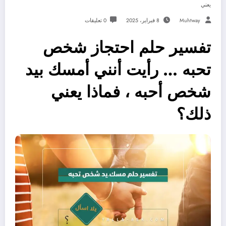
يعني
Muhtway
8 فبراير، 2025
0 تعليقات
تفسير حلم احتجاز شخص
تحبه … رأيت أنني أمسك بيد
شخص أحبه ، فماذا يعني
ذلك؟