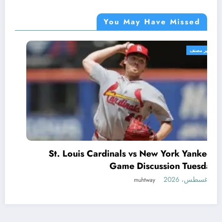
You May Have Missed
غير مصنف
St. Louis Cardinals vs New York Yankees
Game Discussion Tuesday
5 أغسطس، 2026
muhtway