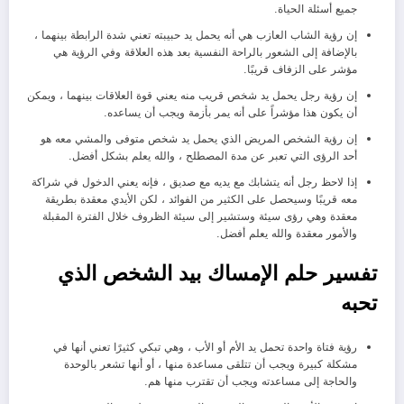
جميع أسئلة الحياة.
إن رؤية الشاب العازب هي أنه يحمل يد حبيبته تعني شدة الرابطة بينهما ،
بالإضافة إلى الشعور بالراحة النفسية بعد هذه العلاقة وفي الرؤية هي
مؤشر على الزفاف قريبًا.
إن رؤية رجل يحمل يد شخص قريب منه يعني قوة العلاقات بينهما ، ويمكن
أن يكون هذا مؤشراً على أنه يمر بأزمة ويجب أن يساعده.
إن رؤية الشخص المريض الذي يحمل يد شخص متوفى والمشي معه هو
أحد الرؤى التي تعبر عن مدة المصطلح ، والله يعلم بشكل أفضل.
إذا لاحظ رجل أنه يتشابك مع يديه مع صديق ، فإنه يعني الدخول في شراكة
معه قريبًا وسيحصل على الكثير من الفوائد ، لكن الأيدي معقدة بطريقة
معقدة وهي رؤى سيئة وستشير إلى سيئة الظروف خلال الفترة المقبلة
والأمور معقدة والله يعلم أفضل.
تفسير حلم الإمساك بيد الشخص الذي
تحبه
رؤية فتاة واحدة تحمل يد الأم أو الأب ، وهي تبكي كثيرًا تعني أنها في
مشكلة كبيرة ويجب أن تتلقى مساعدة منها ، أو أنها تشعر بالوحدة
والحاجة إلى مساعدته ويجب أن تقترب منها هم.