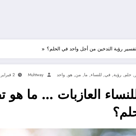
تفسير رؤية التدخين من أجل واحد في الحلم؟
,
,
,
,
,
,
,
,
حلم
رؤية
في
للنساء
ما
من
هو
واحد
Muhtway
2 فبراير، 2025
لنساء العازبات … ما هو ت
لم؟