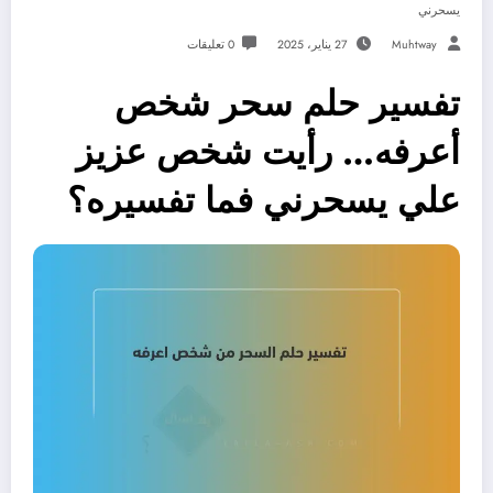
يسحرني
Muhtway
27 يناير، 2025
0 تعليقات
تفسير حلم سحر شخص
أعرفه… رأيت شخص عزيز
علي يسحرني فما تفسيره؟