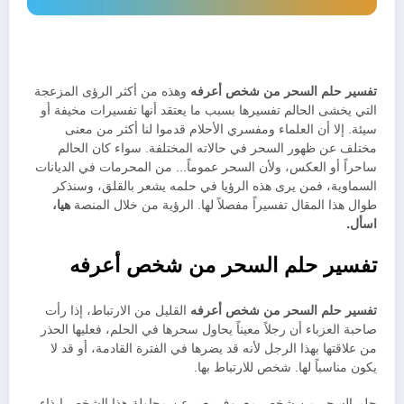
تفسير حلم السحر من شخص أعرفه
وهذه من أكثر الرؤى المزعجة
التي يخشى الحالم تفسيرها بسبب ما يعتقد أنها تفسيرات مخيفة أو
سيئة. إلا أن العلماء ومفسري الأحلام قدموا لنا أكثر من معنى
مختلف عن ظهور السحر في حالاته المختلفة. سواء كان الحالم
ساحراً أو العكس، ولأن السحر عموماً… من المحرمات في الديانات
السماوية، فمن يرى هذه الرؤيا في حلمه يشعر بالقلق، وسنذكر
طوال هذا المقال تفسيراً مفصلاً لها. الرؤية من خلال المنصة
هيا،
اسأل.
تفسير حلم السحر من شخص أعرفه
تفسير حلم السحر من شخص أعرفه
القليل من الارتباط، إذا رأت
صاحبة العزباء أن رجلاً معيناً يحاول سحرها في الحلم، فعليها الحذر
من علاقتها بهذا الرجل لأنه قد يضرها في الفترة القادمة، أو قد لا
يكون مناسباً لها. شخص للارتباط بها.
حلم السحر من شخص معروف يعبر عن محاولة هذا الشخص إيذاء