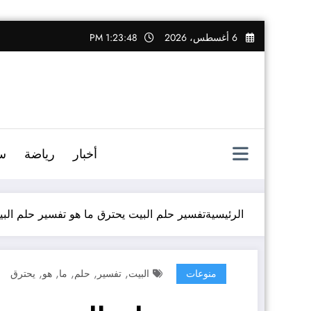
التجاوز
6 أغسطس، 2026
1:23:49 PM
إلى
المحتوى
أخبار
رياضة
س
الرئيسية
تفسير حلم البيت يحترق ما هو تفسير حلم الب
,
,
,
,
,
منوعات
البيت
تفسير
حلم
ما
هو
يحترق