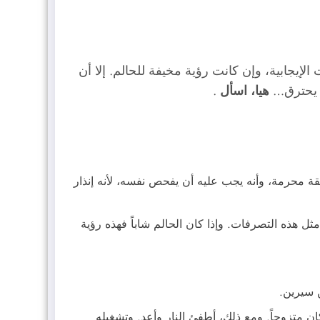
يجابية، وإن كانت رؤية مخيفة للحالم. إلا أن
زل يحترق…
هيا، اسأل
.
ة محرمة، وأنه يجب عليه أن يفحص نفسه، لأنه إنذار
 هذه التصرفات. وإذا كان الحالم شاباً فهذه رؤية
ن سيرين.
تزوجاً. ومع ذلك، أطفئ النار وأعد. وتشغيله