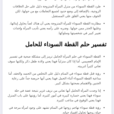
طرد القطة السوداء من منزل المرأة المتزوجة دليل على حل الخلافات
الزوجية، بالإضافة إلى وضع حدود لجميع التعاملات مع من حولها، لكن
الخوف منها يعني القلق على المستقبل.
مطاردة القطة السوداء للمرأة المتزوجة يعني أن هناك لصاً يحاول إيذائها،
وعليها الحذر ممن حولها. وضربه على رأسه يعني تأديب المرأة وإحداث
تغيير كبير في شخصيتها وسلوكها.
تفسير حلم القطة السوداء للحامل
القطة السوداء في حلم المرأة الحامل ترمز إلى مشكلة صحية في تفسير
الإمام العصيمي. أما إذا كان منزلياً فهذا يعني ولادة طفل ذكر ولكنها سوف
تعاني كثيراً لتربيته.
رؤية قتل قطة سوداء في المنام دليل على التخلص من الحسد والحقد، أما
مداعبة القطة السوداء أثناء الحمل فهذا يعني أنها حريصة جداً على رعاية
الجنين والاهتمام بصحتها بشكل كبير.
إذا وجدت المرأة الحامل أنها تعاني من نزيف غزير نتيجة عضة في حلة
سوداء فهذا يعني خسارة كبيرة في أمور كثيرة، أما رؤيتها على باب المنزل
فهذا يعني الوقوع في متاعب كثيرة.
رؤية قطة سوداء تهاجم زوجها في المنام تشهد على وجود امرأة مرحة في
حياة زوجها تحاول إفساد حياته.