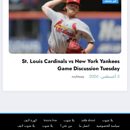
غير مصنف
Flock Cameras Explained: How th
rk Yankees
Plate Rea
on Tuesday
muhtway
5 أغسطس، 2026
يلا شوت
yalla shoot
يلا شوت
koora live
كورة لايف
سياسة الخصوصية
اتصل بنا
من نحن؟
يلا شوت
يلا شوت لايف
yalla shoot
yalla shoot
كورة لايف
kora live
افلام
calculator