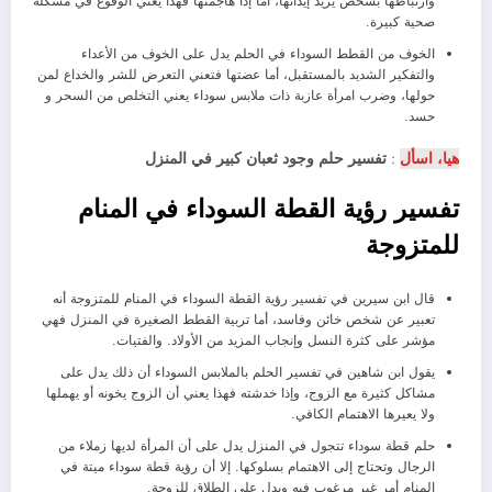
وارتباطها بشخص يريد إيذائها، أما إذا هاجمتها فهذا يعني الوقوع في مشكلة
صحية كبيرة.
الخوف من القطط السوداء في الحلم يدل على الخوف من الأعداء
والتفكير الشديد بالمستقبل، أما عضتها فتعني التعرض للشر والخداع لمن
حولها، وضرب امرأة عازبة ذات ملابس سوداء يعني التخلص من السحر و
حسد.
هيا، اسأل
:
تفسير حلم وجود ثعبان كبير في المنزل
تفسير رؤية القطة السوداء في المنام
للمتزوجة
قال ابن سيرين في تفسير رؤية القطة السوداء في المنام للمتزوجة أنه
تعبير عن شخص خائن وفاسد، أما تربية القطط الصغيرة في المنزل فهي
مؤشر على كثرة النسل وإنجاب المزيد من الأولاد. والفتيات.
يقول ابن شاهين في تفسير الحلم بالملابس السوداء أن ذلك يدل على
مشاكل كثيرة مع الزوج، وإذا خدشته فهذا يعني أن الزوج يخونه أو يهملها
ولا يعيرها الاهتمام الكافي.
حلم قطة سوداء تتجول في المنزل يدل على أن المرأة لديها زملاء من
الرجال وتحتاج إلى الاهتمام بسلوكها. إلا أن رؤية قطة سوداء ميتة في
المنام أمر غير مرغوب فيه ويدل على الطلاق للزوجة.