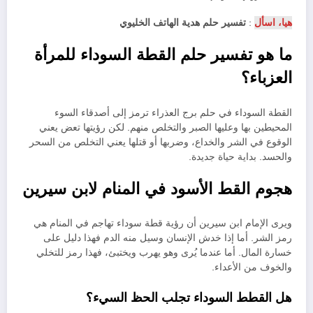
هيا، اسأل
:
تفسير حلم هدية الهاتف الخليوي
ما هو تفسير حلم القطة السوداء للمرأة
العزباء؟
القطة السوداء في حلم برج العذراء ترمز إلى أصدقاء السوء
المحيطين بها وعليها الصبر والتخلص منهم. لكن رؤيتها تعض يعني
الوقوع في الشر والخداع، وضربها أو قتلها يعني التخلص من السحر
والحسد. بداية حياة جديدة.
هجوم القط الأسود في المنام لابن سيرين
ويرى الإمام ابن سيرين أن رؤية قطة سوداء تهاجم في المنام هي
رمز الشر. أما إذا خدش الإنسان وسيل منه الدم فهذا دليل على
خسارة المال. أما عندما يُرى وهو يهرب ويختبئ، فهذا رمز للتخلي
والخوف من الأعداء.
هل القطط السوداء تجلب الحظ السيء؟