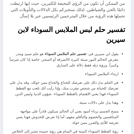
من الممكن أن تكون من الرؤى المخيفة للكثيرين، حيث إنها ارتبطت
دائمًا بالجن والشياطين، لذلك سنخبركم بكل الدلالات والتأويلات التي
تحملها هذه الرؤية من خلال المترجمين الرئيسيين عبر يلا إسأل.
تفسير حلم لبس الملابس السوداء لابن
سيرين
يقول ابن سيرين في:
تفسير حلم الملابس السوداء
هو حلم سيئ وينذر
بتعرض الحالم لأمور سيئة كثيرة كالسرقة أو السحر، خاصة إذا كان شرساً
وكبيراً، ورؤية ذيله فقط دلالة على السارق.
ارتداء الملابس السوداء
في الحلم يدل ذلك على تعرضك للخداع والخداع ممن حولك، وقد يدل على
تعرضك للخيانة من شخص مقرب منك، وإذا رأيت أنك تلعب مع القطط
السوداء فهذا يعني الاهتمام بالقطط السوداء. شؤون الدنيا وليس الدين.
وهذا يدل على دلالات سيئة.
مسح الجسم برداء أسود يعني أن الحالم سيكون قادراً على مواجهة
المنافسين والخصوم والتأقلم معهم، أما إذا تعرض للخدوش فهذا يعني
تعرضه للأذى والضرر ممن حوله.
رؤية القطط السوداء الميتة في المنام هي رؤية حميدة تشير إلى الخلاص