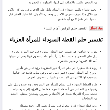
من السحر والشر بالإضافة إلى انتهاء العداوة أو الخصومة.
الحلم بشراء ملابس سوداء في المنام دليل على الدخول في شراكة، ولكن
من خلال هذا سوف تتعرض للاحتيال وخسارة الأموال، لذا عليك الحذر قبل
الدخول في شراكة مع أي شخص.
هيا، اسأل
:
تفسير حلم الرقص أمام النساء
تفسير حلم القطة السوداء للمرأة العزباء
يقول ابن شاهين في تفسير حلم القطة السوداء في حلم المرأة العزباء
يدل على السحر والحسد، أما إذا رأت أنها تلعب معهم فهذا يعني أن حولها
أصدقاء كثيرون ولكنهم منافقون.
رؤية قطة صغيرة في حلم المرأة غير المتزوجة رؤية تعبر عن تأخير
الزواج، أما القطة السوداء فهي دليل على وجود شاب فاسد في حياتها
سيسبب لها الكثير من المتاعب وعليها أن تتصرف. احرص.
طرد القطط السوداء في المنام للمرأة غير المتزوجة رؤية جيدة وتدل على
رغبتها في التخلص من أصدقاء السوء. كما تشير الرؤية إلى بداية حياة
جديدة للمرأة العزباء بعيدة عن الأحقاد والشرور، وستنجح بفضلها. العديد
من النجاحات.
رؤية قطة سوداء قذرة تتجول في المنزل تشير إلى وجود مشكلة