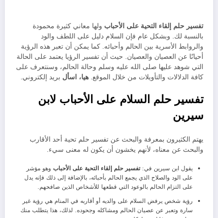
تفسير حلم إلقاء التحية على الأحباب
ولها معاني كثيرة محمودة
بالنسبة لك. وبشكل عام فإن السلام دليل على اللطف والود
والروابط الأسرية بين الحالم وأحبائه. كما يمكن أن تعبر هذه الرؤية
أحيانًا عن العصيان والعصيان. حيث أن تفسير الرؤيا يعتمد على الحالة
التي شوهد عليها صلى الله عليه وسلم وحالة الحالم، وسنتعرف على
كافة الدلالات والتأويلات من خلال الموقع.
هيا، اسأل
بريد إلكتروني.
تفسير حلم السلام على الأحباب لابن
سيرين
يهتم الكثيرون بمعرفة والبحث عن تفسير حلم تحية أحد الأقارب
والبحث عن معناه، لأنهم يخشون أن يكون له معنى سيء.
يقول ابن سيرين في:
تفسير حلم إلقاء التحية على الأحباب
وهو مؤشر
على الود والصلاح الذي يجمع الحالم بأحبائه، بالإضافة إلى ذلك فإنه يدل
على التزام الحالم بالوعود التي قطعها للأشخاص الذين صافحهم.
رؤية شخص يرفض السلام على والديه أو أقاربه في المنام هي رؤية غير
سارة وتعبر عن عصيان الحالم ومشاكله وجحوده. لذلك، هذا يتطلب منك