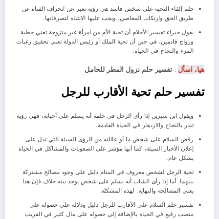
حلم إلقاء التحية على شخص فاسد هي رؤية تعبر عن انحراف الفتاة عن
طريق الحق وارتكاب المعاصي، ويجب عليها الانتباه لتصرفاتها.
يقول خبراء تفسير الأحلام أن تحية الأم من امرأة غير متزوجة تعني خطبة
وزواج قادمين، في حين أن تحية الملك أو رئيس الدولة تعني تحقيق رغبات
المرء والنجاح في الحياة.
هيا، اسأل
:
تفسير حلم نزول المطر للحامل
تفسير حلم تحية الأقارب للرجل
ويقول ابن سيرين إذا رأى الرجل في حلمه أنه يسلم على أحبابه، فهي رؤية
تنذر بالنجاح والازدهار في الحياة القادمة.
رفض السلام على شخص ما أو عائلته من الرؤى السيئة التي تدل على
إعلان الأخبار السيئة، كما أنها مؤشر على الصعوبات والمشاكل في الحياة
بشكل عام.
تحية الرجل لشخص معروف في المنام دليل على وجود مصالح مشتركة
بينهما. أما إذا رأى الشاب أنه يسلم على شخص يوجد بينه خلاف فإن هذا
يعني المصالحة والنهاية. لهذه المشكلة.
تفسير حلم السلام على الأقارب للرجل دليل ودلالة على حصوله على
منصب رفيع في الحياة بالإضافة إلى حصوله على مال كثير في القريب