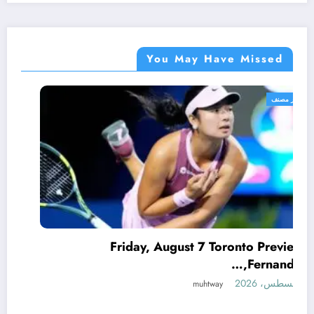
You May Have Missed
غير مصنف
Friday, August 7 Toronto Preview:
Fernandez,…
7 أغسطس، 2026
muhtway