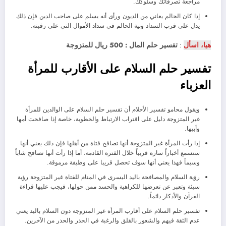
مراجعة تصرفاتك وسلوكك.
إذا كان الحالم يعاني من الديون ورأى أنه يسلم على صاحب الدين فإن ذلك
يدل على قرب السداد ونية الحالم في سداد الأموال التي على رقبته.
هيا، اسأل
:
تفسير حلم المال : 500 ريال للمتزوجة
تفسير حلم السلام على الأقارب للمرأة
العزباء
ويقول محامو تفسير الأحلام أن تفسير حلم السلام على الوالدين للمرأة
غير المتزوجة دليل على اقتراب الارتباط والخطوبة، خاصة إذا صافحت أمها
وأبيها.
إذا رأت المرأة غير المتزوجة أنها تصافح فتاة من أهلها فإن ذلك يعني أنها
ستسمع أخباراً سارة قريباً خلال الفترة القادمة، أما إذا رأت أنها تصافح شاباً
وسيماً فهذا يعني أنها سوف تحصل قريبا على وظيفة مرموقة.
رؤية السلام والمصافحة باليد اليسرى في المنام للفتاة غير المتزوجة رؤية
سيئة وتعبر عن تعرضها للكراهية والحسد ممن حولها، فيجب عليها قراءة
القرآن والأذكار دائماً.
تفسير حلم السلام على أقارب المرأة غير المتزوجة دون السلام باليد يعني
عدم الثقة فيهم والشعور بالقلق والرغبة في الحذر والحذر من الآخرين.