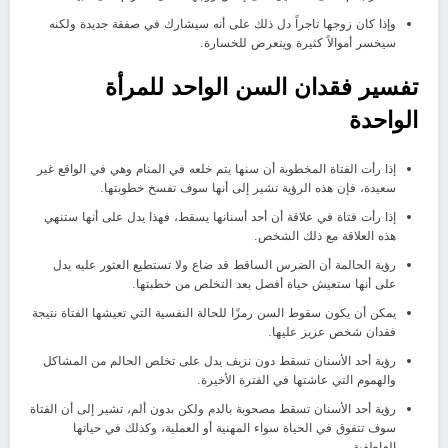
وإذا كان زوجها تاجراً دل ذلك على أنه سيشارك في صفقة جديدة ولكنه
سيخسر أموالاً كثيرة ويتعرض للخسارة.
تفسير فقدان السن الواحد للمرأة
الواحدة
إذا رأت الفتاة المخطوبة أن سنها يتم خلعه في المنام وهي في الواقع غير
سعيدة، فإن هذه الرؤية تشير إلى أنها سوف تفسخ خطوبتها.
إذا رأت فتاة في علاقة أن أحد أسنانها يسقط، فهذا يدل على أنها ستنهي
هذه العلاقة مع ذلك الشخص.
رؤية الحالمة أن الضرس الساقط قد ضاع ولا تستطيع العثور عليه يدل
على أنها ستعيش حياة أفضل بعد التخلص من خطبتها.
يمكن أن يكون سقوط السن رمزًا للحالة النفسية التي تعيشها الفتاة نتيجة
فقدان شخص عزيز عليها.
رؤية أحد الأسنان تسقط دون نزيف يدل على تخلص الحالم من المشاكل
والهموم التي عاشتها في الفترة الأخيرة.
رؤية أحد الأسنان تسقط مصحوبة بالدم ولكن بدون ألم، تشير إلى أن الفتاة
سوف تتفوق في الحياة سواء المهنية أو العملية، وكذلك في حياتها
العاطفية.