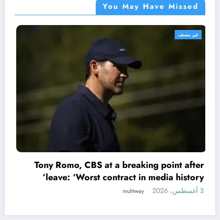
You May Have Missed
غير مصنف
reaking point after
ct in media history’
River vs. Rosario Centra
3 أغسطس، 2026
muhtway
el Torneo Clausura: form
mu