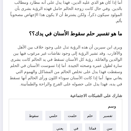
أما إذا كان هو الذي عليه الدين، فهذا يدل على أنه مطارد ومطالب
بالدين. وفي حال كانت زوجة الحالم حامل فهذه الرؤية بشرى بأن
المولود سيكون ذكراً، ولكن يشترط أن لا يكون هذا الإجهاض مصحوباً
بألم.
ما هو تفسير حلم سقوط الأسنان في يدك؟
؟
ويرى ابن سيرين أن هذه الرؤية تدل على وجود خلاف بين الأهل
والأقارب. وقد تشير الرؤية إلى وجود نقاشات غير مرغوب فيها بين
الوالدين والعائلة. رؤية كل الأسنان تسقط في يد الحالم كانت بشرى
سارة لطول عمره وصحته الجيدة. أما إذا تسوست الأسنان في الحلم
وسقطت فهذا يدل على تخلص الحالم من المشاكل والهموم التي
يعاني منها. أما إذا كانت الأسنان سوداء اللون ورأى الحالم أنها تسقط
في يده، فهذا يدل على حصوله على الفرج والراحة والطمأنينة.
شارك على الشبكات الاجتماعية
وسم
تفسير
حلم
حلمت
حلمي
سقوط
سن
فماذا
في
يعني