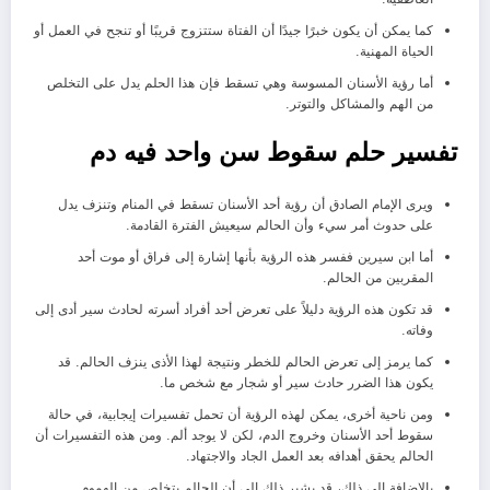
كما يمكن أن يكون خبرًا جيدًا أن الفتاة ستتزوج قريبًا أو تنجح في العمل أو
الحياة المهنية.
أما رؤية الأسنان المسوسة وهي تسقط فإن هذا الحلم يدل على التخلص
من الهم والمشاكل والتوتر.
تفسير حلم سقوط سن واحد فيه دم
ويرى الإمام الصادق أن رؤية أحد الأسنان تسقط في المنام وتنزف يدل
على حدوث أمر سيء وأن الحالم سيعيش الفترة القادمة.
أما ابن سيرين ففسر هذه الرؤية بأنها إشارة إلى فراق أو موت أحد
المقربين من الحالم.
قد تكون هذه الرؤية دليلاً على تعرض أحد أفراد أسرته لحادث سير أدى إلى
وفاته.
كما يرمز إلى تعرض الحالم للخطر ونتيجة لهذا الأذى ينزف الحالم. قد
يكون هذا الضرر حادث سير أو شجار مع شخص ما.
ومن ناحية أخرى، يمكن لهذه الرؤية أن تحمل تفسيرات إيجابية، في حالة
سقوط أحد الأسنان وخروج الدم، لكن لا يوجد ألم. ومن هذه التفسيرات أن
الحالم يحقق أهدافه بعد العمل الجاد والاجتهاد.
بالإضافة إلى ذلك، قد يشير ذلك إلى أن الحالم يتخلص من الهموم