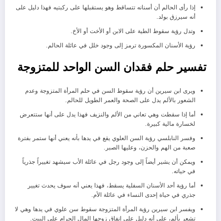
إذا رأى الحالم أن أسنانه تتساقط وهو يستقبلها على ركبتيه فهذا دليل على
أنه سيرزق بولد.
وتدل رؤية سقوط الطية على الابن أو الأخت أو الأخ.
رؤية الأسنان المكسورة ترمز إلى وجود خلل في عائلة الحالم.
تفسير حلم فقدان السن الواحد للمتزوجة
ويرى ابن سيرين أن رؤية سقوط السن في حلم المرأة المتزوجة وعدم
الشعور بالألم يدل على الصحة والعمر الطويل للحالم.
أما إذا سقطت وهي تعاني من الألم والنزيف فهذا يدل على أنها ستتعرض
لخسارة مالية كبيرة.
وفسر النابلسي رؤية السن العلوي يقع في يدها بأنه يعني أنها ستمر بفترة
صعبة من الهم والحزن، وعليها الصبر.
ويمكن أن يشير أيضاً إلى وجود رجل في عائلة الأب سيشهد تغييراً جذرياً
في حياته.
أما رؤية أحد الأسنان السفلية يسقط، فهذا يعني أنه سوف يحدث تغيير
جذري في حياة إحدى النساء في عائلة الأم.
ويفسر ابن سيرين رؤية المرأة المتزوجة سقوط سن علوي في يدها وهي لا
تشعر بألم، على أنه دليل على إنفاق زوجها المال الحرام على البيت.