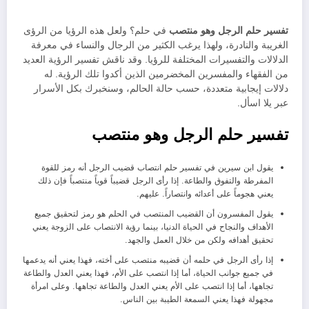
تفسير حلم الرجل وهو منتصب
في حلم؟ ولعل هذه الرؤيا من الرؤى
الغريبة والنادرة، ولهذا يرغب الكثير من الرجال والنساء في معرفة
الدلالات والتفسيرات المختلفة للرؤيا. وقد ناقش تفسير الرؤية العديد
من الفقهاء والمفسرين المخضرمين الذين أكدوا تلك الرؤية. له
دلالات إيجابية متعددة، حسب حالة الحالم، وسنخبرك بكل الأسرار
عبر يلا اسأل.
تفسير حلم الرجل وهو منتصب
يقول ابن سيرين في تفسير حلم انتصاب قضيب الرجل أنه رمز للقوة
المفرطة والتفوق والطاعة. إذا رأى الرجل قضيباً قوياً منتصباً فإن ذلك
يعني هجوماً على أعدائه وانتصاراً. عليهم.
يقول المفسرون أن القضيب المنتصب في الحلم هو رمز لتحقيق جميع
الأهداف والنجاح في الحياة الدنيا، بينما رؤية الانتصاب على الزوجة يعني
تحقيق أهدافه ولكن من خلال العمل والجهد.
إذا رأى الرجل في حلمه أن قضيبه منتصب على أخته، فهذا يعني أنه يدعمها
في جميع جوانب الحياة، أما إذا انتصب على الأم، فهذا يعني العدل والطاعة
تجاهها، أما إذا انتصب على الأم يعني العدل والطاعة تجاهها. وعلى امرأة
مجهولة فهذا يعني السمعة الطيبة بين الناس.