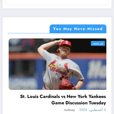
You May Have Missed
غير مصنف
Flock Cameras 
ardinals vs New York Yankees
Game Discussion Tuesday
5 أغسطس، 2026
muhtway