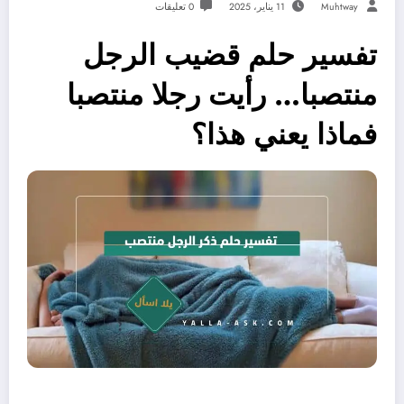
Muhtway
11 يناير، 2025
0 تعليقات
تفسير حلم قضيب الرجل
منتصبا… رأيت رجلا منتصبا
فماذا يعني هذا؟