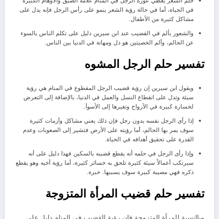
حلم الشعر يغطي عورة الرجل في المنام علامة الضيق والأوهام الكثيرة
في الحياة، أما في حالة رؤية الشعر ينمو على رأس الرجل فإنه يدل على
مشاكل كثيرة من الأطفال.
والشعور بألم في القضيب عند ابن سيرين دليل على تكلم الناس بالسوء
عن الحالم، وألم الخصيتين هو ذل ومهانة في الدنيا بين الناس.
تفسير حلم الرجل المشوه
ويقول ابن سيرين إن رؤية قضيب الرجل المقطوع في المنام هي رؤية
سيئة وتدل على انقطاع النسل والعمل في الدنيا، بالإضافة إلى التعرض
لخسارة كبيرة في الأرواح وتغيرها إلى الأسوأ.
إذا رأى الرجل نفسه بدون رجل فإن ذلك يعني مشاكل وأزمات كثيرة
سوف يمر بها الحالم، أما رؤيته على الأرض فتشير إلى الصعوبات وعدم
القدرة على تحقيق أهدافه في الحياة.
وإذا رأى الرجل في حلمه أنه يقطع قضيبه بالسكين فهذا دليل على أنه
سيرتكب أعمالاً سيئة كثيرة تلحق به خسائر كثيرة، أما رؤية أخيه وهو يقطع
ذكره فهي مصيبة كبيرة سوف يسببها. خبرة.
تفسير حلم قضيب المرأة المتزوجة
وبالنسبة للمرأة المتزوجة فإن رؤية القضيب في المنام دليل على