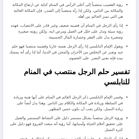
رؤية القضيب منتصباً إلى أعلى الرأس في المنام كناية عن ارتفاع المكانة
والمكانة بين الناس، ولكن إذا رآه منتصباً إلى الصدر، فإن المكانة العالية
هي التي تميز الحالم بين أهله.
إذا رأى الرجل في المنام أن قضيبه ضعيف وغير قادر على الانتصاب، فهذه
رؤية سيئة وتدل على خلل في العمل ومرض ابنه. ولكن رؤيته صغيرة
وصغيرة يدل على الفقر وخسارة المال الجسيمة. .
ويقول الإمام النابلسي إذا رأى الرجل نفسه عاريا وقضيبه منتصبا فهو حلم
جيد ويعبر عن التخلص من الأحزان والمحن في الدنيا، أما إذا رأى أنه يمسك
بيده فإنه يعني النصر. على الخصوم.
تفسير حلم الرجل منتصب في المنام
للنابلسي
وفسر الإمام النابلسي ذكر الرجل القائم في المنام على أنها هيبة وزيادة
في السلطة وزيادة في المكانة والكلام بين الناس. وهذا يدل أيضاً على
زيادة النسل، ولكن يجب أن يكون حسن المظهر.
ورؤية الرجل منتصباً بشكل مستمر دليل على النشاط المستمر والعمل
على تحقيق أحلام الحياة وأمنياتها، أما رؤية أنه متعدد الفروع فهو دليل على
كثرة النسل.
إذا رأى الحالم في حلمه أن القضيب منتصب ويمكن إدخاله في فتحة