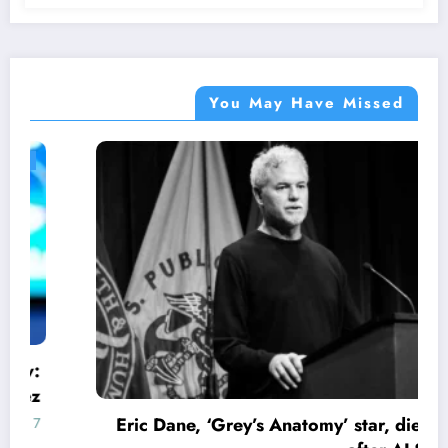
You May Have Missed
غير مصنف
Eric Dane, ‘Grey’s Anatomy’ star, dies at 53