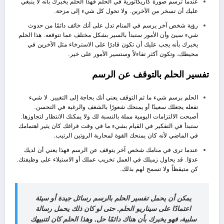
عندما ترسم صورة كاريكاتورية في الحلم فهذا الحلم يخبرك بأنه لا ينبغي
عليك أن تسخر من الآخرين. ولا تحول كل شيء إلى مزحة.
رؤية شخص آخر يرسم في المنام تدل على أنك خائف دائمًا من حدوث
شيء سيئ وأن الأمور ستبدأ بالسير بشكل مختلف عما تتوقعه. هذا الحلم
يخبرك بأنه يجب عليك أن تكون قادرًا على الاسترخاء مثل الآخرين في
محيطك، وتكون أكثر تفاءلاً وستسير الأمور على خير.
تفسير الحلم بالتوقف عن الرسم
الحلم برسم شيء ما ثم التوقف يعني أنك بحاجة إلى التغيير. لا شيء
تفعله يجعلك سعيدًا أو يمنحك شعورًا بالشغف والرغبة في التحسن.
أصبحت الالتزامات اليومية مملة بالنسبة لك ولا يمكنك الانتظار لتجاوزها.
ستبدأ في التفكير في القيام بشيء ما في وقت فراغك كان يثير اهتمامك
في الماضي لأنه كان يمنحك القوة لمحاربة الروتين الرتيب.
عندما ترى في منامك شخص آخر يتوقف
عن الرسم فهذا يعني أن لديك
عدوًا. قد يحاول زميلك في العمل تخريب عملك أو الاستيلاء على وظيفتك.
كن متيقظاً ولا تسمح لهم بذلك.
يمكن أن يحمل تفسير الحلم بالرسم رسائل جيدة أو سيئة
اعتمادًا على سيناريو الحلم. حتى لو كان ذلك يحمل رسالة
سلبية، فهو يخبرك بأن هناك دائمًا حل. وهذا الحلم كان لتنبيهك