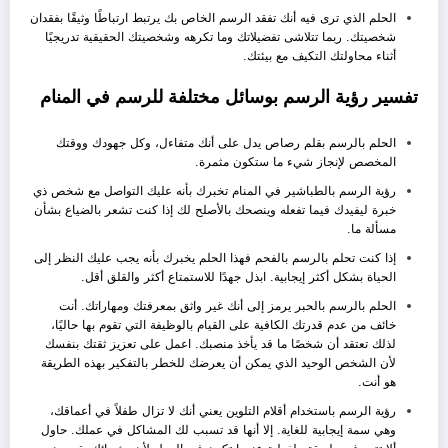
الحلم الذي ترى فيه أنك تفقد الرسم الخاص بك يرتبط ارتباطًا وثيقًا بفقدان
شخصيتك. ربما تتلاشى تفضيلاتك وما تكرهه وشخصيتك الحقيقية تدريجيًا
أثناء محاولتك التكيف مع بيئتك.
تفسير رؤية الرسم بوسائل مختلفة للرسم في المنام
الحلم بالرسم بقلم رصاص يدل على أنك متفاءل، وكل جهودك ووقتك
المخصص لإنجاز شيء ما ستكون مثمرة.
رؤية الرسم بالطباشير في المنام تخبرك بأنه عليك التواصل مع شخص ذي
خبرة ليفيدك فيما تفعله وينصحك بالأصلح لك إذا كنت تشعر بالضياع بشأن
مسألة ما.
إذا كنت تحلم بالرسم بالفحم فهذا الحلم يخبرك بأنه يجب عليك النظر إلى
الحياة بشكل أكثر إيجابية. ابذل جهدًا للاستمتاع أكثر والقلق أقل.
الحلم بالرسم بالحبر يرمز إلى أنك غير واثق بمعرفتك ومهاراتك. أنت
خائف من عدم قدرتك الكافية على القيام بالوظيفة التي تقوم بها حاليًا،
لذلك تعتقد أن شخصًا ما قد يأخذ منصبك. اعمل على تعزيز ثقتك بنفسك
لأن الشخص الوحيد الذي يمكن أن يعرضك للخطر بالتفكير بهذه الطريقة
هو أنت.
رؤية الرسم باستخدام أقلام التلوين يعني أنك لا تزال طفلاً في أعماقك،
وهي سمة إيجابية للغاية. إلا أنها قد تسبب لك المشاكل في عملك. حاول