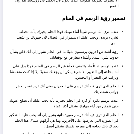
ألا تتصرف بطريقة طفولية عندما تكون في العمل لأن رؤسائك يقدرون
النضج.
تفسير رؤية الرسم في المنام
عندما ترى أنك ترسم شيئاً أثناء نومك فهذا الحلم يخبرك بأنك تخطط
لشيء تريده، ويجب عليك الاستمرار في النضال لأن جهودك لن تذهب
سدى.
رؤية أشخاص آخرون يرسمون شيئًا ما في الحلم تشير إلى أنك قلق بشأن
حدوث شيء سيئ وأشياء تتعارض مع توقعاتك.
عندما ترسم شيئاً ما، وتتوقف فجأة عن الرسم في المنام فهذا يدل على
أنك بحاجة إلى التغيير. لا شيء يمكن أن يجعلك سعيدًا إلا إذا كنت متحمسًا
وترغب في التغير أو التحسن.
الحلم الذي ترى فيه أنك ترسم على الجدران يعني أنك تريد تغيير بعض
جوانب شخصيتك.
عندما ترسم دائرة أو كرة في الحلم يخبرك بأنه يجب عليك أن تصلح عيوبك
حتى تتمكن من أداء مهامك بشكل أكثر كمالا.
الحلم الذي ترى فيه أنك ترسم صورة ذاتية يشير إلى أنه يجب عليك التفكير
في الصورة التي تعرضها على الآخرين، وما هي آرائهم عنك؟. هذا الحلم
يخبرك بأنك بحاجة إلى معرفة نفسك بشكل أفضل.