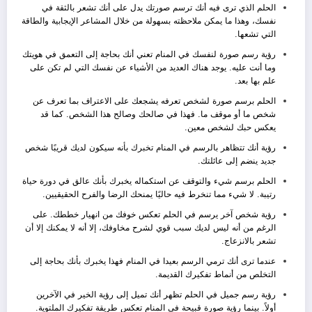
الحلم الذي ترى فيه أنك ترسم صورتك يدل على أنك تشعر بالثقة في
نفسك، وهذا ما يمكن ملاحظته بسهولة من خلال المشاعر الإيجابية والطاقة
التي تشعها.
رؤية رسم صورة لنفسك في المنام تعني أنك بحاجة إلى التعمق في هويتك
وما أنت عليه. يوجد هناك العديد من الأشياء عن نفسك التي لم تكن على
علم بها بعد.
الحلم برسم صورة لشخص تعرفه يشجعك على الاعتراف بما تعرف عن
شخص ما أو موقف ما. فهذا في صالحك وصالح هذا الشخص. كما قد
يعكس حبك لشخص معين.
رؤية أنك تتظاهر بالرسم في المنام تخبرك بأنه سيكون لديك قريبًا شخص
جديد ينضم إلى عائلتك.
الحلم برسم شيء والتوقف عن استكماله يخبرك بأنك عالق في دورة حياة
رتيبة. لا شيء مما تنخرط فيه حاليًا يمنحك الرضا والفرح الحقيقيين.
رؤية شخص آخر يرسم في الحلم تعكس خوفك من انهيار خططك. على
الرغم من أنه ليس لديك سبب قوي لشرح مخاوفك، إلا أنه لا يمكنك إلا أن
تشعر بالانزعاج.
عندما ترى أنك ترمي الرسم بعيدا في المنام فهذا يخبرك بأنك بحاجة إلى
التخلص من أنماط تفكيرك القديمة.
رؤية رسم جميل في الحلم تظهر أنك تميل إلى رؤية الخير في الآخرين
أولاً. بينما رؤية صورة قبيحة في المنام تعكس طريقة تفكيرك الملتوية.