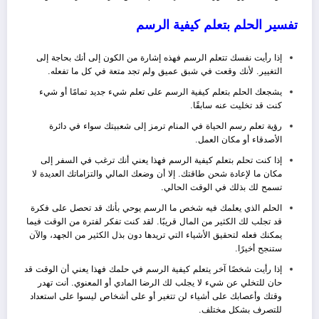
تفسير الحلم بتعلم كيفية الرسم
إذا رأيت نفسك تتعلم الرسم فهذه إشارة من الكون إلى أنك بحاجة إلى
التغيير. لأنك وقعت في شبق عميق ولم تجد متعة في كل ما تفعله.
يشجعك الحلم بتعلم كيفية الرسم على تعلم شيء جديد تمامًا أو شيء
كنت قد تخليت عنه سابقًا.
رؤية تعلم رسم الحياة في المنام ترمز إلى شعبيتك سواء في دائرة
الأصدقاء أو مكان العمل.
إذا كنت تحلم بتعلم كيفية الرسم فهذا يعني أنك ترغب في السفر إلى
مكان ما لإعادة شحن طاقتك. إلا أن وضعك المالي والتزاماتك العديدة لا
تسمح لك بذلك في الوقت الحالي.
الحلم الذي يعلمك فيه شخص ما الرسم يوحي بأنك قد تحصل على فكرة
قد تجلب لك الكثير من المال قريبًا. لقد كنت تفكر لفترة من الوقت فيما
يمكنك فعله لتحقيق الأشياء التي تريدها دون بذل الكثير من الجهد، والآن
ستنجح أخيرًا.
إذا رأيت شخصًا آخر يتعلم كيفية الرسم في حلمك فهذا يعني أن الوقت قد
حان للتخلي عن شيء لا يجلب لك الرضا المادي أو المعنوي. أنت تهدر
وقتك وأعصابك على أشياء لن تتغير أو على أشخاص ليسوا على استعداد
للتصرف بشكل مختلف.